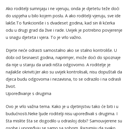
Ako roditelji sumnjaju i ne vjeruju, onda je djetetu teže doći
do uspjeha u bilo kojem poslu. A ako roditelji vjeruju, sve ide
lakše.To funkcioniše i s dvadeset godina, kad sin ili kćerka
odu u drugi grad da žive i rade. Uvijek je potrebno povjerenje
u snagu djeteta i vjera. To je vrlo važno.
Dijete neće odrasti samostalno ako se stalno kontroliše. U
dobi od šesnaest godina, naprimjer, može doći do spoznaje
da nije u stanju da uradi ništa odgovorno. A roditelje je
najlakše okriviti.Jer ako su uvijek kontrolisali, nisu dopuštali da
djeca budu odgovorna i nezavisna, to se odrazilo i na odrasli
život.
Upoređivanje s drugima
Ovo je vrlo važna tema. Kako je u djetinjstvu tako će biti i u
budućnosti.Neke ljude roditelji nisu upoređivali s drugima. I
šta mislite šta se dogodilo u odrasloj dobi? Samouvjerene su
osobe i upoređuju se samo sa sobom. Razumiju da svako