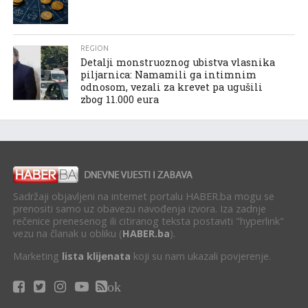
REGION
Detalji monstruoznog ubistva vlasnika
piljarnica: Namamili ga intimnim
odnosom, vezali za krevet pa ugušili
zbog 11.000 eura
Sadržaji objavljeni na internet portalu HABER.ba mogu se
prenositi samo uz obavezu navođenja izvora. Iza zadnje
rečenice prenesenog ili citiranog teksta postaviti "hyperlink"
vezu na članak u obliku (
HABER.ba
).
Marketing
lista klijenata
koji su nam ukazali povjerenje.
ok