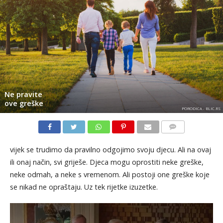
Ne pravite
ove greške
PORODICA - BLIC.RS
KOMENTARI
vijek se trudimo da pravilno odgojimo svoju djecu. Ali na ovaj
ili onaj način, svi griješe. Djeca mogu oprostiti neke greške,
neke odmah, a neke s vremenom. Ali postoji one greške koje
se nikad ne opraštaju. Uz tek rijetke izuzetke.