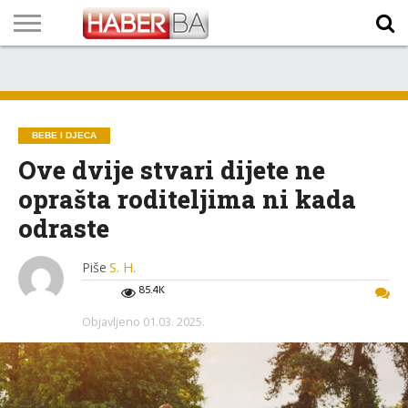
VIJESTI
BIZNIS
SPORT
SHOWBIZ
LIFESTYLE
SCI-
AUTO
ZANIMLJIVOSTI
FOTO
VIDEO
TV
VREMENSKA
STANJE NA
KURSNA
O
MARKETING
IMPRESSUM
KONTAKT
TECH
PROGRAM
PROGNOZA
PUTEVIMA
LISTA
NAMA
BEBE I DJECA
Ove dvije stvari dijete ne
oprašta roditeljima ni kada
odraste
Piše
S. H.
85.4K
Objavljeno
01.03. 2025.