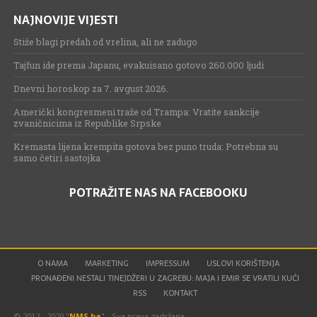
NAJNOVIJE VIJESTI
Stiže blagi predah od vrelina, ali ne zadugo
Tajfun ide prema Japanu, evakuisano gotovo 260.000 ljudi
Dnevni horoskop za 7. avgust 2026.
Američki kongresmeni traže od Trampa: Vratite sankcije
zvaničnicima iz Republike Srpske
Kremasta lijena krempita gotova bez puno truda: Potrebna su
samo četiri sastojka
POTRAŽITE NAS NA FACEBOOKU
O NAMA
MARKETING
IMPRESSUM
USLOVI KORIŠTENJA
PRONAĐENI NESTALI TINEJDŽERI U ZAGREBU: MAJA I EMIR SE VRATILI KUĆI
RSS
KONTAKT
© 2012 - 2020 "
NMS.ba
" - Sva prava zadržana.