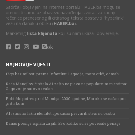
Sadržaji objavljeni na internet portalu HABER.ba mogu se
prenositi samo uz obavezu navođenja izvora. Iza zadnje
rečenice prenesenog ili citiranog teksta postaviti "hyperlink"
vezu na članak u obliku (
HABER.ba
).
Marketing
lista klijenata
koji su nam ukazali povjerenje.
ok
NAJNOVIJE VIJESTI
Figo bez milosti prema Infantinu: Lagao je, mora otići, odmah!
Rada Manojlović pitala AI zašto ne pjeva na popularnim mjestima:
Odgovor je surovo realan
Politički potres pred Mundijal 2030. godine, Maroko se našao pod
pritiskom
AI izmislio lažni identitet i pokušao prevariti stvarnu osobu
Danas počinje isplata za juli: Evo koliko su se povećale penzije