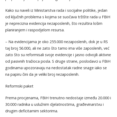
Kako su naveli iz Ministarstva rada i socijalne politike, jedan
od ključnih problema s kojima se suočava tržište rada u FBiH
je neprecizna evidencija nezaposlenih, što rezultira lošim
planiranjem i raspodjelom resursa.
– Na evidencijama je oko 255.000 nezaposlenih, dok je u RS
taj broj 56.000, ali ne zato što tamo ima više zaposlenih, već
zato što su reformisali svoje evidencije i jasno odvojili aktivne
od pasivnih tražioca posla. S druge strane, poslodavci u FBiH
godinama upozoravaju na nedostatak radne snage iako se
na papiru čini da je veliki broj nezaposlenih.
Reformski paket
Prema procjenama, FBiH trenutno nedostaje između 20.000 i
30.000 radnika u uslužnim djelatnostima, građevinarstvu i
drugim deficitarnim sektorima.