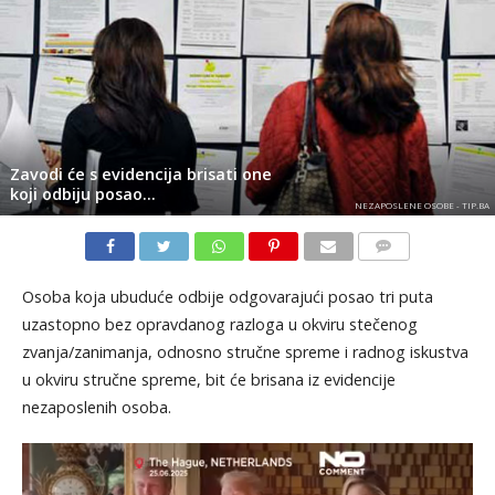
Zavodi će s evidencija brisati one
koji odbiju posao…
NEZAPOSLENE OSOBE - TIP.BA
KOMENTARI
Osoba koja ubuduće odbije odgovarajući posao tri puta
uzastopno bez opravdanog razloga u okviru stečenog
zvanja/zanimanja, odnosno stručne spreme i radnog iskustva
u okviru stručne spreme, bit će brisana iz evidencije
nezaposlenih osoba.