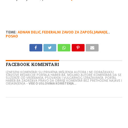
TEME:
ADNAN DELIĆ
,
FEDERALNI ZAVOD ZA ZAPOŠLJAVANJE
,
,
POSAO
FACEBOOK KOMENTARI
IZNESENI KOMENTARI SU PRIVATNA MIŠLJENJA AUTORA I NE ODRAŽAVAJU
STAVOVE REDAKCIJE PORTALA HABER.BA. MOLIMO AUTORE KOMENTARA DA SE
SUZDRŽE OD VRIJEĐANJA, PSOVANJA I VULGARNOG IZRAŽAVANJA. PORTAL
HABER.BA ZADRŽAVA PRAVO DA OBRIŠE KOMENTAR BEZ PRETHODNE NAJAVE I
OBJAŠNJENJA -
VIŠE O USLOVIMA KORIŠTENJA...