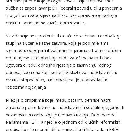
stručne spreme koje je organizovala i čije troškove snosi
služba za zapošljavanje i/ili Federalni zavod u cilju povećanja
mogućnosti zapošljavanja ili ako bez opravdanog razloga
prekinu, odnosno ne završe obrazovanje.
S evidencije nezaposlenih ubuduće će se brisati i osoba koja
stupi na služenje kazne zatvora, koja je pod mjerama
sigurnosti, odgojnim ili zaštitnim mjerama u trajanju dužem
od tri mjeseca, osoba koja bude zatečena na radu bez
ugovora o radu, odnosno rješenja o zasnivanju radnog
odnosa, kao i ona koja se ne javi službi za zapošljavanje u
dva uzastopna roka, a ne obavijesti je o opravdanim
razlozima nejavljanja.
Riječ je o propisima koje, među ostalim, definiše nacrt
Zakona o posredovanju u zapošljavanju i socijalnoj sigurnosti
nezaposlenih osoba koji je nedavno usvojio Dom naroda
Parlamenta FBiH, a riječ je o jednom od ključnih reformskih
propisa koji će unaprijediti organizaciju tržišta rada u FBiH.