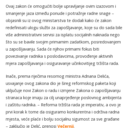
Ovaj zakon će omogućiti bolje upravljanje ovim izazovom i
smanjenje jaza između ponude i potražnje radne snage –
objasnili su iz ovog ministarstva te dodali kako će zakon
redefinisati ulogu službi za zapošljavanje, koje su do sada bile
više administrativni servisi za isplatu socijalnih naknada nego
što su se bavile svojim primarnim zadatkom, posredovanjem
u zapošljavanju. Sada će njihov primarni fokus biti
povezivanje radnika s poslodavcima, provođenje aktivnih
mjera zapošljavanja i osiguravanje učinkovitijeg tržišta rada.
Inače, prema riječima resornog ministra Adnana Delića,
usvajanje ovog zakona dio je šireg reformskog paketa koji
uključuje novi Zakon o radu i izmjene Zakona o zapošljavanju
stranaca koje imaju za cilj unaprjeđenje poslovnog ambijenta
i zaštitu radnika. – Reforma tržišta rada je imperativ, a ovo je
prvi korak k tome da osiguramo konkurentna i održiva radna
mjesta, veće plaće i bolju socijalnu sigurnost za sve građane
– zaključio je Delić, prenosi
Večernji
.