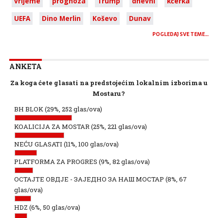
vrijeme
prognoza
Trump
dnevni
kćerka
UEFA
Dino Merlin
Koševo
Dunav
POGLEDAJ SVE TEME…
ANKETA
Za koga ćete glasati na predstojećim lokalnim izborima u
Mostaru?
BH BLOK
(29%, 252 glas/ova)
KOALICIJA ZA MOSTAR
(25%, 221 glas/ova)
NEĆU GLASATI
(11%, 100 glas/ova)
PLATFORMA ZA PROGRES
(9%, 82 glas/ova)
ОСТАЈТЕ ОВДЈЕ - ЗАЈЕДНО ЗА НАШ МОСТАР
(8%, 67
glas/ova)
HDZ
(6%, 50 glas/ova)