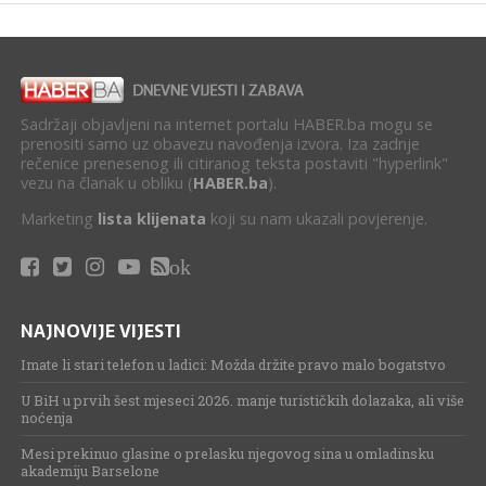
Sadržaji objavljeni na internet portalu HABER.ba mogu se
prenositi samo uz obavezu navođenja izvora. Iza zadnje
rečenice prenesenog ili citiranog teksta postaviti "hyperlink"
vezu na članak u obliku (
HABER.ba
).
Marketing
lista klijenata
koji su nam ukazali povjerenje.
ok
NAJNOVIJE VIJESTI
Imate li stari telefon u ladici: Možda držite pravo malo bogatstvo
U BiH u prvih šest mjeseci 2026. manje turističkih dolazaka, ali više
noćenja
Mesi prekinuo glasine o prelasku njegovog sina u omladinsku
akademiju Barselone