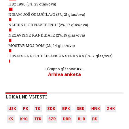
HDZ 1990
(3%, 25 glas/ova)
NISAM JOŠ ODLUČILA/O
(2%, 21 glas/ova)
NIJEDNU OD NAVEDENIH
(2%, 17 glas/ova)
NEZAVISNE KANDIDATE
(2%, 15 glas/ova)
MOSTAR MOJ DOM
(2%, 14 glas/ova)
HRVATSKA REPUBLIKANSKA STRANKA
(1%, 7 glas/ova)
Ukupno glasova:
871
Arhiva anketa
LOKALNE VIJESTI
USK
PK
TK
ZDK
BPK
SBK
HNK
ZHK
KS
K10
TFR
SZR
DBR
BLR
BD