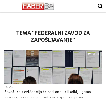
VIJESTI
BIZNIS
SPORT
SHOWBIZ
LIFESTYLE
SCI-
AUTO
ZANIMLJIVOSTI
FOTO
VIDEO
TV
VREMENSKA
STANJE NA
KURSNA
O
MARKETING
IMPRESSUM
KONTAKT
TECH
PROGRAM
PROGNOZA
PUTEVIMA
LISTA
NAMA
TEMA "FEDERALNI ZAVOD ZA
ZAPOŠLJAVANJE"
56.7K
POSAO
Zavodi će s evidencija brisati one koji odbiju posao
Zavodi će s evidencija brisati one koji odbiju posao...