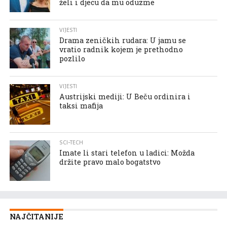
želi i djecu da mu oduzme
VIJESTI
Drama zeničkih rudara: U jamu se
vratio radnik kojem je prethodno
pozlilo
VIJESTI
Austrijski mediji: U Beču ordinira i
taksi mafija
SCI-TECH
Imate li stari telefon u ladici: Možda
držite pravo malo bogatstvo
NAJČITANIJE