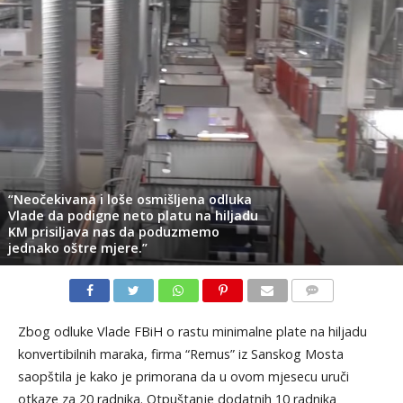
“Neočekivana i loše osmišljena odluka
Vlade da podigne neto platu na hiljadu
KM prisiljava nas da poduzmemo
jednako oštre mjere.”
KOMENTARI
Zbog odluke Vlade FBiH o rastu minimalne plate na hiljadu
konvertibilnih maraka, firma “Remus” iz Sanskog Mosta
saopštila je kako je primorana da u ovom mjesecu uruči
otkaze za 20 radnika. Otpuštanje dodatnih 10 radnika