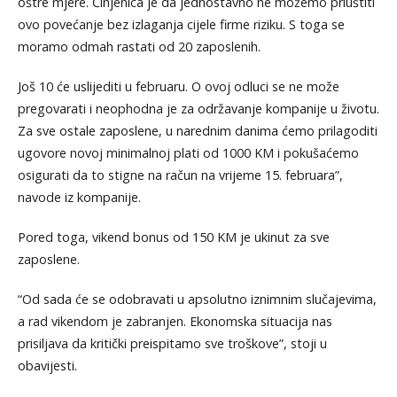
oštre mjere. Činjenica je da jednostavno ne možemo priuštiti
ovo povećanje bez izlaganja cijele firme riziku. S toga se
moramo odmah rastati od 20 zaposlenih.
Još 10 će uslijediti u februaru. O ovoj odluci se ne može
pregovarati i neophodna je za održavanje kompanije u životu.
Za sve ostale zaposlene, u narednim danima ćemo prilagoditi
ugovore novoj minimalnoj plati od 1000 KM i pokušaćemo
osigurati da to stigne na račun na vrijeme 15. februara”,
navode iz kompanije.
Pored toga, vikend bonus od 150 KM je ukinut za sve
zaposlene.
“Od sada će se odobravati u apsolutno iznimnim slučajevima,
a rad vikendom je zabranjen. Ekonomska situacija nas
prisiljava da kritički preispitamo sve troškove”, stoji u
obavijesti.