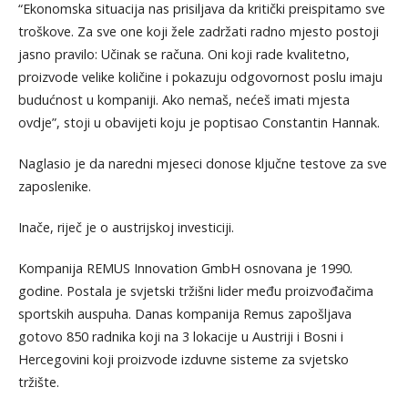
“Ekonomska situacija nas prisiljava da kritički preispitamo sve
troškove. Za sve one koji žele zadržati radno mjesto postoji
jasno pravilo: Učinak se računa. Oni koji rade kvalitetno,
proizvode velike količine i pokazuju odgovornost poslu imaju
budućnost u kompaniji. Ako nemaš, nećeš imati mjesta
ovdje”, stoji u obavijeti koju je poptisao Constantin Hannak.
Naglasio je da naredni mjeseci donose ključne testove za sve
zaposlenike.
Inače, riječ je o austrijskoj investiciji.
Kompanija REMUS Innovation GmbH osnovana je 1990.
godine. Postala je svjetski tržišni lider među proizvođačima
sportskih auspuha. Danas kompanija Remus zapošljava
gotovo 850 radnika koji na 3 lokacije u Austriji i Bosni i
Hercegovini koji proizvode izduvne sisteme za svjetsko
tržište.