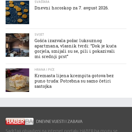
SVAŠTARA
Dnevni horoskop za 7. avgust 2026.
SVIJET
Gošća izazvala požar luksuznog
apartmana, vlasnik tvrdi: “Dok je kuća
gorjela, smijali su se, pili i pokazivali
mi srednji prst”
HRANA I PIĆE
Kremasta lijena krempita gotova bez
puno truda: Potrebna su samo četiri
sastojka
Sadržaji objavljeni na internet portalu HABER.ba mogu se