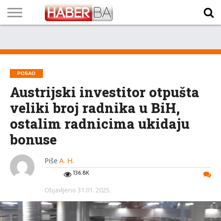
VIJESTI
BIZNIS
SPORT
SHOWBIZ
LIFESTYLE
SCI-
AUTO
ZANIMLJIVOSTI
FOTO
VIDEO
TV
VREMENSKA
STANJE NA
KURSNA
O
MARKETING
IMPRESSUM
KONTAKT
TECH
PROGRAM
PROGNOZA
PUTEVIMA
LISTA
NAMA
POSAO
Austrijski investitor otpušta
veliki broj radnika u BiH,
ostalim radnicima ukidaju
bonuse
Piše
A. H.
136.8K
Objavljeno
31.01. 2025.