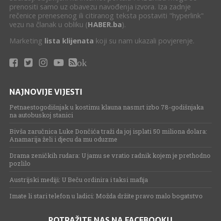
prenositi samo uz obavezu navođenja izvora. Iza zadnje
rečenice prenesenog ili citiranog teksta postaviti "hyperlink"
vezu na članak u obliku (
HABER.ba
).
Marketing
lista klijenata
koji su nam ukazali povjerenje.
ok
NAJNOVIJE VIJESTI
Petnaestogodišnjak u kostimu klauna nasmrt izbo 78-godišnjaka
na autobuskoj stanici
Bivša zaručnica Luke Dončića traži da joj isplati 50 miliona dolara:
Anamarija želi i djecu da mu oduzme
Drama zeničkih rudara: U jamu se vratio radnik kojem je prethodno
pozlilo
Austrijski mediji: U Beču ordinira i taksi mafija
Imate li stari telefon u ladici: Možda držite pravo malo bogatstvo
POTRAŽITE NAS NA FACEBOOKU