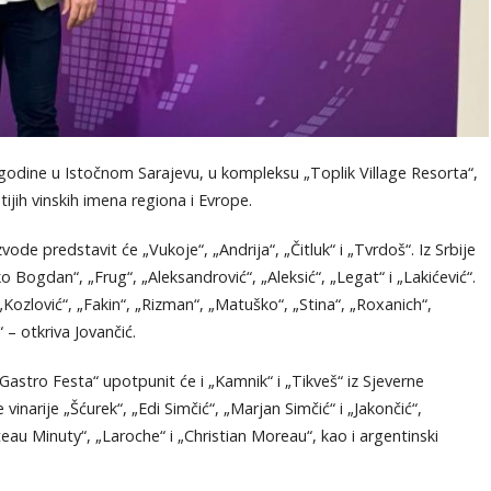
. godine u Istočnom Sarajevu, u kompleksu „Toplik Village Resorta“,
ijih vinskih imena regiona i Evrope.
ode predstavit će „Vukoje“, „Andrija“, „Čitluk“ i „Tvrdoš“. Iz Srbije
Bogdan“, „Frug“, „Aleksandrović“, „Aleksić“, „Legat“ i „Lakićević“.
 „Kozlović“, „Fakin“, „Rizman“, „Matuško“, „Stina“, „Roxanich“,
 – otkriva Jovančić.
astro Festa“ upotpunit će i „Kamnik“ i „Tikveš“ iz Sjeverne
inarije „Šćurek“, „Edi Simčić“, „Marjan Simčić“ i „Jakončić“,
ateau Minuty“, „Laroche“ i „Christian Moreau“, kao i argentinski