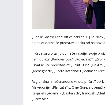
„Toplik Gastro Fest“ bit će održan 1. jula 2026
a posjetiocima će predstaviti neka od najpoznat
– Kada su u pitanju domaće vinarije, svoje proizv
nam dolaze „Radovanović“, „Kovačević“, „Zvonko 
Hrvatsku će predstavljati „Saint Hills“, „Deklić“,
„Meneghetti“, „Korta Katarina“ i „Manastir Krka“
Regionalnu i međunarodnu vinsku priču „Toplik G
Makedonije, „Plantaže“ iz Crne Gore, slovenačke v
italijanski „Adami“ i „Bastianich“, francuski „Ch
„Terrazas“.