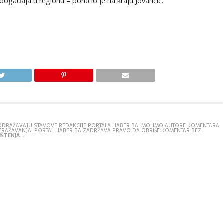
 događaja u regionu – poručio je na kraju Jovančić.
E ODRAŽAVAJU STAVOVE REDAKCIJE PORTALA HABER.BA. MOLIMO AUTORE KOMENTARA
IZRAŽAVANJA. PORTAL HABER.BA ZADRŽAVA PRAVO DA OBRIŠE KOMENTAR BEZ
ŠTENJA...