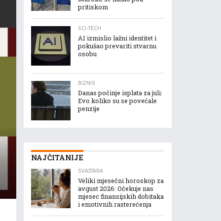
pritiskom
SCI-TECH
AI izmislio lažni identitet i
pokušao prevariti stvarnu
osobu
BIZNIS
Danas počinje isplata za juli:
Evo koliko su se povećale
penzije
NAJČITANIJE
SVAŠTARA
Veliki mjesečni horoskop za
avgust 2026: Očekuje nas
mjesec finansijskih dobitaka
i emotivnih rasterećenja