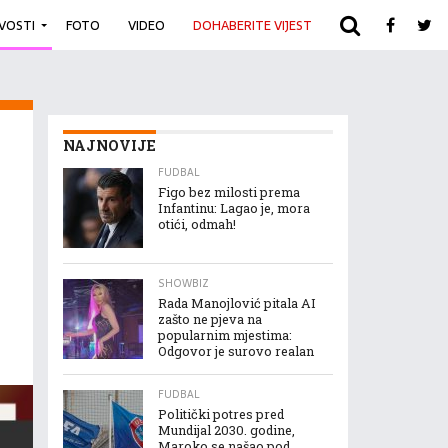
IVOSTI
FOTO
VIDEO
DOHABERITE VIJEST
ARHIVA
NAJNOVIJE
FUDBAL
Figo bez milosti prema
Infantinu: Lagao je, mora
otići, odmah!
SHOWBIZ
Rada Manojlović pitala AI
zašto ne pjeva na
popularnim mjestima:
Odgovor je surovo realan
FUDBAL
Politički potres pred
Mundijal 2030. godine,
Maroko se našao pod