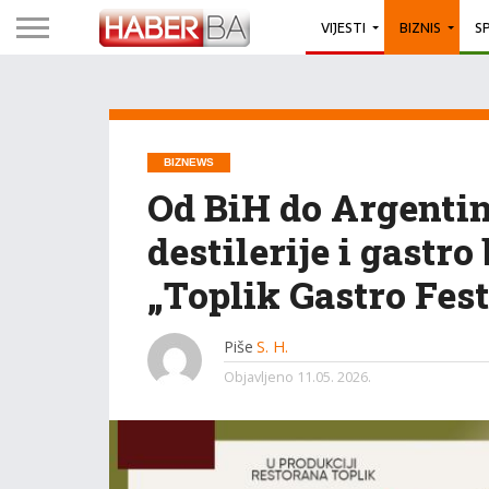
VIJESTI
BIZNIS
S
BIZNEWS
Od BiH do Argentin
destilerije i gastro
„Toplik Gastro Fest
Piše
S. H.
Objavljeno
11.05. 2026.