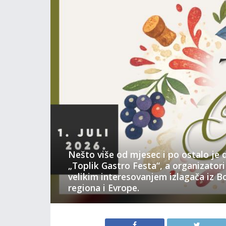
Nešto više od mjesec i po ostalo je 
„Toplik Gastro Festa“, a organizator
velikim interesovanjem izlagača iz B
regiona i Evrope.