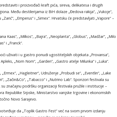
redstaviti i proizvođači kraft pića, sireva, delikatesa i drugih
egiona. Među destilerijama iz BiH dolaze „Đedova rakija“, „Vukoje“,
ižu „Zarić“, „Emperus“ i „Simex“. Hrvatsku će predstavljati „Vapore“ –
Nana Kaas“, „Milkos“, „Bajra“, „Neoplanta“, „Globus“, „Madžar“, „Milo
s“ i „Franck“.
oći uživati i u gastro ponudi ugostiteljskih objekata „Provansa“,
& Apleks, „Nom Nom“, „Garden“, „Gastro atelje Milunka“ i „Luka“.
del“, „Ermex“, „Hagleitner“, Udruženje „Probudi se“, „Eventlin“, „Lake
keri“, „Začin&Co“, „Tabacco“ i „Nutrino Lab“. Sponzori festivala su
u značajnu podršku organizaciji festivala pružile i institucije –
a Republike Srpske, Ministarstvo vanjske trgovine i ekonomskih
stočno Novo Sarajevo.
ča potvrđuje da „Toplik Gastro Fest“ već na svom prvom izdanju