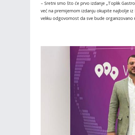
– Sretni smo što će prvo izdanje „Toplik Gastr
već na premijernom izdanju okupite najbolje iz B
veliku odgovornost da sve bude organizovano na 