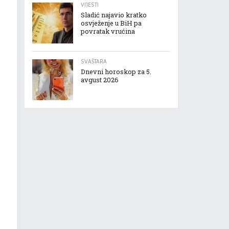
VIJESTI
Sladić najavio kratko
osvježenje u BiH pa
povratak vrućina
SVAŠTARA
Dnevni horoskop za 5.
avgust 2026