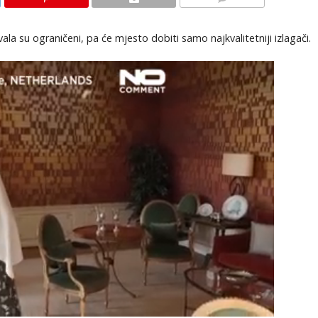
KOMENTARI
tivala su ograničeni, pa će mjesto dobiti samo najkvalitetniji izlagači.