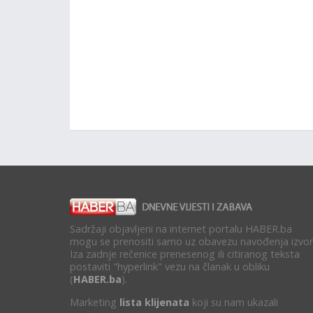
Sadržaji objavljeni na internet portalu HABER.ba
mogu se prenositi samo uz obavezu navođenja izvor
Iza zadnje rečenice prenesenog ili citiranog teksta
postaviti "hyperlink" vezu na članak u obliku
(
HABER.ba
).
Marketing
lista klijenata
koji su nam ukazali