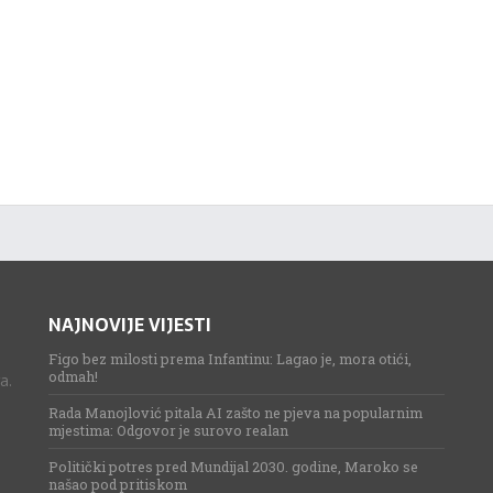
NAJNOVIJE VIJESTI
Figo bez milosti prema Infantinu: Lagao je, mora otići,
odmah!
a.
Rada Manojlović pitala AI zašto ne pjeva na popularnim
mjestima: Odgovor je surovo realan
Politički potres pred Mundijal 2030. godine, Maroko se
našao pod pritiskom