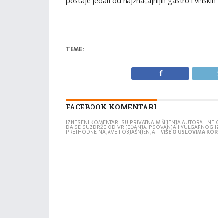
postaje jedan od najznačajnijih gastro i vinskih
TEME:
FACEBOOK KOMENTARI
IZNESENI KOMENTARI SU PRIVATNA MIŠLJENJA AUTORA I N
DA SE SUZDRŽE OD VRIJEĐANJA, PSOVANJA I VULGARNOG 
PRETHODNE NAJAVE I OBJAŠNJENJA -
VIŠE O USLOVIMA KORI