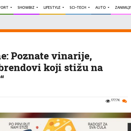
PORT
SHOWBIZ
LIFESTYLE
SCI-TECH
AUTO
ZANIMLJ
e: Poznate vinarije,
 brendovi koji stižu na
“
177.7K