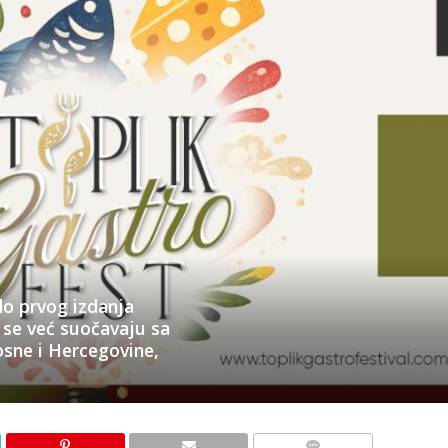
do prvog izdanja
i se već suočavaju sa
osne i Hercegovine,