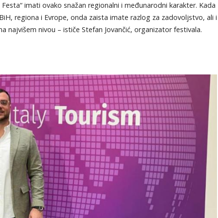
o Festa“ imati ovako snažan regionalni i međunarodni karakter. Kada
iH, regiona i Evrope, onda zaista imate razlog za zadovoljstvo, ali i
najvišem nivou – ističe Stefan Jovančić, organizator festivala.