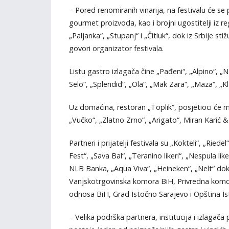
– Pored renomiranih vinarija, na festivalu će se p
gourmet proizvoda, kao i brojni ugostitelji iz r
„Paljanka“, „Stupanj“ i „Čitluk“, dok iz Srbije st
govori organizator festivala.
Listu gastro izlagača čine „Pađeni“, „Alpino“, „
Selo“, „Splendid“, „Ola“, „Mak Zara“, „Maza“, „Kla
Uz domaćina, restoran „Toplik“, posjetioci će m
„Vučko“, „Zlatno Zrno“, „Arigato“, Miran Karić 
Partneri i prijatelji festivala su „Kokteli“, „Rie
Fest“, „Sava Bal“, „Teranino likeri“, „Nespula li
NLB Banka, „Aqua Viva“, „Heineken“, „Nelt“ dok s
Vanjskotrgovinska komora BiH, Privredna komor
odnosa BiH, Grad Istočno Sarajevo i Opština I
– Velika podrška partnera, institucija i izlaga