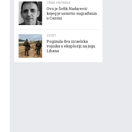
CRNA HRONIKA
Ovo je Šefik Nadarević
kojeg je usmrtio sugrađanin
u Cazinu
SVIJET
Poginula dva izraelska
vojnika u eksploziji na jugu
Libana