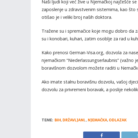
Naši ljudi koji već žive u Njemačkoj najčešće se 
zaposlenje u zdravstvenim sistemima, kao što su 
otišao je i veliki broj naših doktora.
Tražene su i spremačice koje mogu dobro da zar
su i konobari, kuhari, zatim osoblje za rad u kuhi
Kako prenosi German-Visa.org, dozvola za nasel
njemačkom “Niederlassungserlaubnis” (važno je
boravišnom dozvolom možete raditi u Nemačkoj 
Ako imate stalnu boravišnu dozvolu, vašoj djeci
dozvolu za privremeni boravak, a poslije nekolik
TEME:
BIH
,
DRŽAVLJANI
,
,
NJEMAČKA
,
ODLAZAK