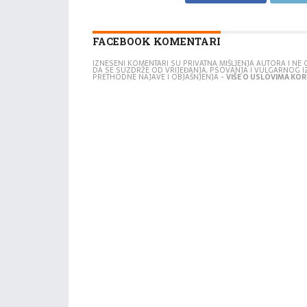
FACEBOOK KOMENTARI
IZNESENI KOMENTARI SU PRIVATNA MIŠLJENJA AUTORA I N
DA SE SUZDRŽE OD VRIJEĐANJA, PSOVANJA I VULGARNOG 
PRETHODNE NAJAVE I OBJAŠNJENJA -
VIŠE O USLOVIMA KORI