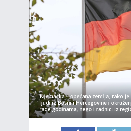
Njemačka – obećana zemlja, tako je
ljudi iz Bosni i Hercegovine i okružen
rade godinama, nego i radnici iz regi