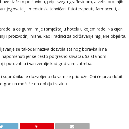
bave fizičkim poslovima, prije svega građevinom, a veliki broj njih
njegovatelji, medicinski tehničari, fizioterapeuti, farmaceuti, a
ade, a osiguran im je i smještaj u hotelu u kojem rade. Na cijeni
nji i proizvodnji hrane, kao i radnici za održavanje higijene objekta.
javanje se također naziva dozvola stalnog boravka ili na
 napomenuti jer se često pogrešno shvata). Sa stalnom
i putovati u i van zemlje kad god vam zatreba.
 i supružniku je dozvoljeno da vam se pridruže. Oni će prvo dobiti
o godina moći će da dobiju i stalnu.