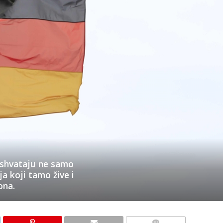
 shvataju ne samo
ja koji tamo žive i
ona.