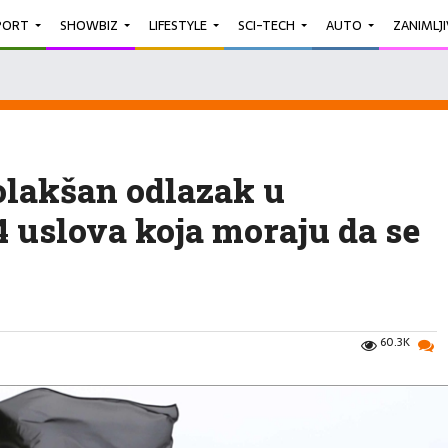
PORT
SHOWBIZ
LIFESTYLE
SCI-TECH
AUTO
ZANIMLJ
olakšan odlazak u
 uslova koja moraju da se
60.3K