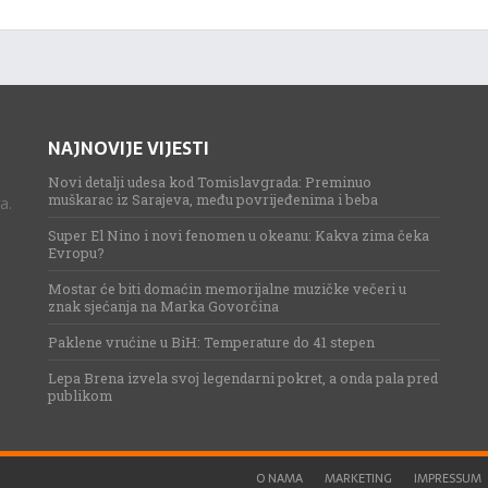
NAJNOVIJE VIJESTI
Novi detalji udesa kod Tomislavgrada: Preminuo
muškarac iz Sarajeva, među povrijeđenima i beba
a.
Super El Nino i novi fenomen u okeanu: Kakva zima čeka
Evropu?
Mostar će biti domaćin memorijalne muzičke večeri u
znak sjećanja na Marka Govorčina
Paklene vrućine u BiH: Temperature do 41 stepen
Lepa Brena izvela svoj legendarni pokret, a onda pala pred
publikom
O NAMA
MARKETING
IMPRESSUM