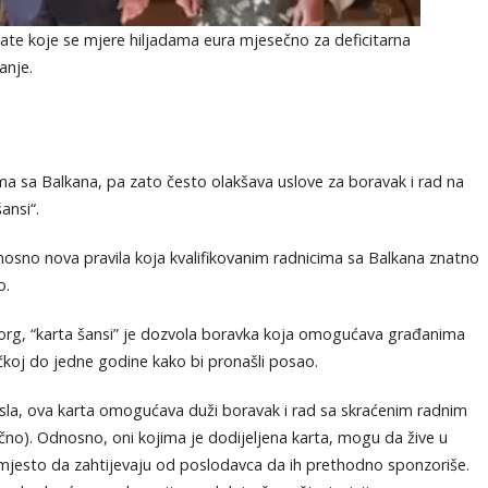
late koje se mjere hiljadama eura mjesečno za deficitarna
anje.
ma sa Balkana, pa zato često olakšava uslove za boravak i rad na
ansi“.
nosno nova pravila koja kvalifikovanim radnicima sa Balkana znatno
o.
org, “karta šansi” je dozvola boravka koja omogućava građanima
koj do jedne godine kako bi pronašli posao.
sla, ova karta omogućava duži boravak i rad sa skraćenim radnim
no). Odnosno, oni kojima je dodijeljena karta, mogu da žive u
jesto da zahtijevaju od poslodavca da ih prethodno sponzoriše.