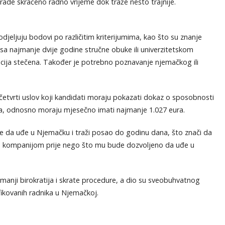
ade skraćeno radno vrijeme dok traže nešto trajnije.
djeljuju bodovi po različitim kriterijumima, kao što su znanje
 sa najmanje dvije godine stručne obuke ili univerzitetskom
kacija stečena. Također je potrebno poznavanje njemačkog ili
, četvrti uslov koji kandidati moraju pokazati dokaz o sposobnosti
la, odnosno moraju mjesečno imati najmanje 1.027 eura.
e da uđe u Njemačku i traži posao do godinu dana, što znači da
 kompanijom prije nego što mu bude dozvoljeno da uđe u
smanji birokratija i skrate procedure, a dio su sveobuhvatnog
ifikovanih radnika u Njemačkoj.