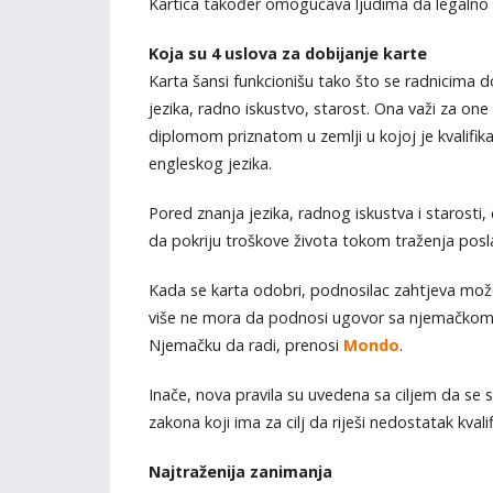
Kartica također omogućava ljudima da legalno r
Koja su 4 uslova za dobijanje karte
Karta šansi funkcionišu tako što se radnicima do
jezika, radno iskustvo, starost. Ona važi za one
diplomom priznatom u zemlji u kojoj je kvalifi
engleskog jezika.
Pored znanja jezika, radnog iskustva i starosti
da pokriju troškove života tokom traženja pos
Kada se karta odobri, podnosilac zahtjeva mož
više ne mora da podnosi ugovor sa njemačkom
Njemačku da radi, prenosi
Mondo
.
Inače, nova pravila su uvedena sa ciljem da se 
zakona koji ima za cilj da riješi nedostatak kval
Najtraženija zanimanja