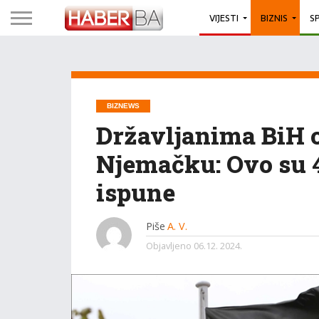
VIJESTI
BIZNIS
S
BIZNEWS
Državljanima BiH 
Njemačku: Ovo su 4
ispune
Piše
A. V.
Objavljeno
06.12. 2024.