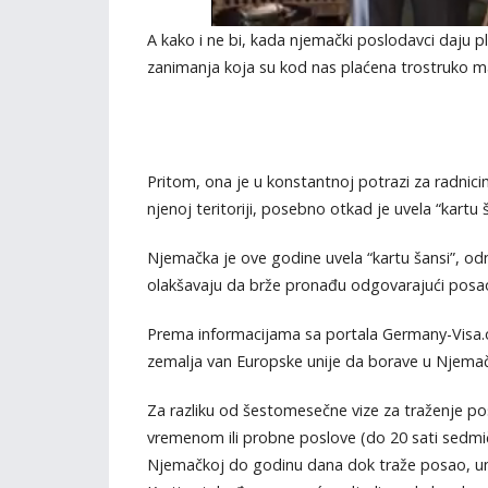
A kako i ne bi, kada njemački poslodavci daju p
zanimanja koja su kod nas plaćena trostruko m
Pritom, ona je u konstantnoj potrazi za radnici
njenoj teritoriji, posebno otkad je uvela “kartu š
Njemačka je ove godine uvela “kartu šansi”, od
olakšavaju da brže pronađu odgovarajući posa
Prema informacijama sa portala Germany-Visa.
zemalja van Europske unije da borave u Njemač
Za razliku od šestomesečne vize za traženje po
vremenom ili probne poslove (do 20 sati sedmič
Njemačkoj do godinu dana dok traže posao, um