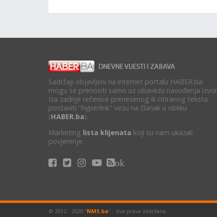
Sadržaji objavljeni na internet portalu HABER.ba
mogu se prenositi samo uz obavezu navođenja izvor
Iza zadnje rečenice prenesenog ili citiranog teksta
postaviti "hyperlink" vezu na članak u obliku
(
HABER.ba
).
Marketing
lista klijenata
koji su nam ukazali
povjerenje.
ok
© 2012 - 2020 "
NMS.ba
" - Sva prava zadržana.