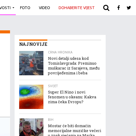
IVOSTI
FOTO
VIDEO
DOHABERITE VIJEST
ARHIVA
NAJNOVIJE
CRNA HRONIKA
Novi detalji udesa kod
Tomislavgrada: Preminuo
muškarac iz Sarajeva, među
povrijeđenima i beba
SVIJET
Super El Nino i novi
fenomen u okeanu: Kakva
zima čeka Evropu?
BIH
Mostar će biti domaćin
memorijalne muzičke večeri
u znak sjećanja na Marka