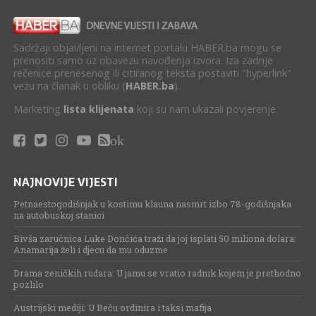
Sadržaji objavljeni na internet portalu HABER.ba mogu se
prenositi samo uz obavezu navođenja izvora. Iza zadnje
rečenice prenesenog ili citiranog teksta postaviti "hyperlink"
vezu na članak u obliku (
HABER.ba
).
Marketing
lista klijenata
koji su nam ukazali povjerenje.
ok
NAJNOVIJE VIJESTI
Petnaestogodišnjak u kostimu klauna nasmrt izbo 78-godišnjaka
na autobuskoj stanici
Bivša zaručnica Luke Dončića traži da joj isplati 50 miliona dolara:
Anamarija želi i djecu da mu oduzme
Drama zeničkih rudara: U jamu se vratio radnik kojem je prethodno
pozlilo
Austrijski mediji: U Beču ordinira i taksi mafija