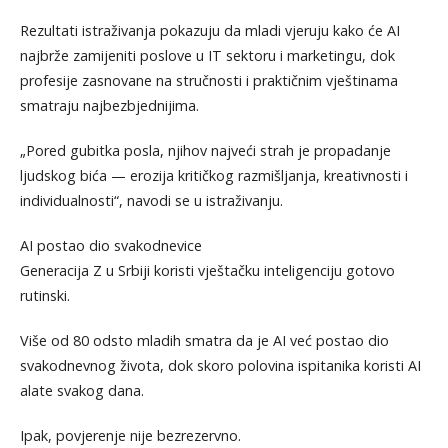
Rezultati istraživanja pokazuju da mladi vjeruju kako će AI
najbrže zamijeniti poslove u IT sektoru i marketingu, dok
profesije zasnovane na stručnosti i praktičnim vještinama
smatraju najbezbjednijima.
„Pored gubitka posla, njihov najveći strah je propadanje
ljudskog bića — erozija kritičkog razmišljanja, kreativnosti i
individualnosti“, navodi se u istraživanju.
AI postao dio svakodnevice
Generacija Z u Srbiji koristi vještačku inteligenciju gotovo
rutinski.
Više od 80 odsto mladih smatra da je AI već postao dio
svakodnevnog života, dok skoro polovina ispitanika koristi AI
alate svakog dana.
Ipak, povjerenje nije bezrezervno.