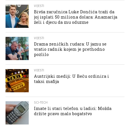
VIJESTI
Bivša zaručnica Luke Dončića traži da
joj isplati 50 miliona dolara: Anamarija
želi i djecu da mu oduzme
VIJESTI
Drama zeničkih rudara: U jamu se
vratio radnik kojem je prethodno
pozlilo
VIJESTI
Austrijski mediji: U Beču ordinira i
taksi mafija
SCI-TECH
Imate li stari telefon u ladici: Možda
držite pravo malo bogatstvo