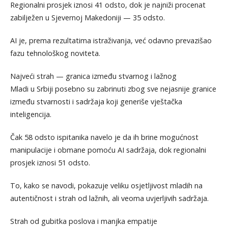
Regionalni prosjek iznosi 41 odsto, dok je najniži procenat
zabilježen u Sjevernoj Makedoniji — 35 odsto.
AI je, prema rezultatima istraživanja, već odavno prevazišao
fazu tehnološkog noviteta.
Najveći strah — granica između stvarnog i lažnog
Mladi u Srbiji posebno su zabrinuti zbog sve nejasnije granice
između stvarnosti i sadržaja koji generiše vještačka
inteligencija.
Čak 58 odsto ispitanika navelo je da ih brine mogućnost
manipulacije i obmane pomoću AI sadržaja, dok regionalni
prosjek iznosi 51 odsto.
To, kako se navodi, pokazuje veliku osjetljivost mladih na
autentičnost i strah od lažnih, ali veoma uvjerljivih sadržaja.
Strah od gubitka poslova i manjka empatije