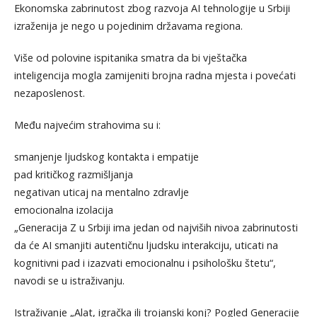
Ekonomska zabrinutost zbog razvoja AI tehnologije u Srbiji
izraženija je nego u pojedinim državama regiona.
Više od polovine ispitanika smatra da bi vještačka
inteligencija mogla zamijeniti brojna radna mjesta i povećati
nezaposlenost.
Među najvećim strahovima su i:
smanjenje ljudskog kontakta i empatije
pad kritičkog razmišljanja
negativan uticaj na mentalno zdravlje
emocionalna izolacija
„Generacija Z u Srbiji ima jedan od najviših nivoa zabrinutosti
da će AI smanjiti autentičnu ljudsku interakciju, uticati na
kognitivni pad i izazvati emocionalnu i psihološku štetu“,
navodi se u istraživanju.
Istraživanje „Alat, igračka ili trojanski konj? Pogled Generacije