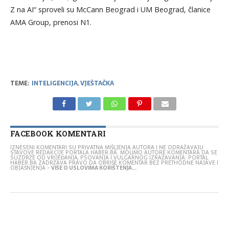
Z na AI“ sproveli su McCann Beograd i UM Beograd, članice
AMA Group, prenosi N1.
TEME:
INTELIGENCIJA
,
VJEŠTAČKA
FACEBOOK KOMENTARI
IZNESENI KOMENTARI SU PRIVATNA MIŠLJENJA AUTORA I NE ODRAŽAVAJU
STAVOVE REDAKCIJE PORTALA HABER.BA. MOLIMO AUTORE KOMENTARA DA SE
SUZDRŽE OD VRIJEĐANJA, PSOVANJA I VULGARNOG IZRAŽAVANJA. PORTAL
HABER.BA ZADRŽAVA PRAVO DA OBRIŠE KOMENTAR BEZ PRETHODNE NAJAVE I
OBJAŠNJENJA -
VIŠE O USLOVIMA KORIŠTENJA...