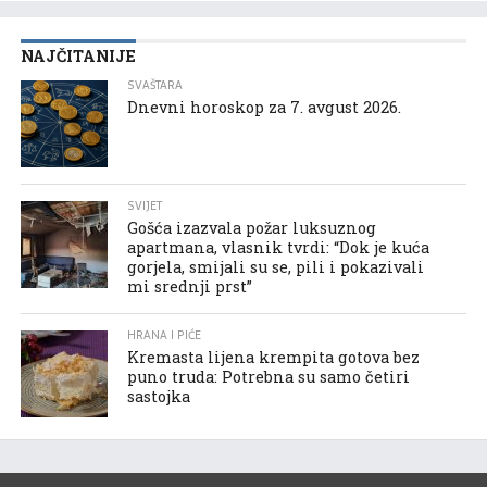
NAJČITANIJE
SVAŠTARA
Dnevni horoskop za 7. avgust 2026.
SVIJET
Gošća izazvala požar luksuznog
apartmana, vlasnik tvrdi: “Dok je kuća
gorjela, smijali su se, pili i pokazivali
mi srednji prst”
HRANA I PIĆE
Kremasta lijena krempita gotova bez
puno truda: Potrebna su samo četiri
sastojka