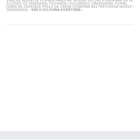
STAVOVE REDAKCIJE PORTALA HABER.BA. MOLIMO AUTORE KOMENTARA DA SE
SUZDRŽE OD VRIJEĐANJA, PSOVANJA I VULGARNOG IZRAŽAVANJA. PORTAL
HABER.BA ZADRŽAVA PRAVO DA OBRIŠE KOMENTAR BEZ PRETHODNE NAJAVE I
OBJAŠNJENJA -
VIŠE O USLOVIMA KORIŠTENJA...