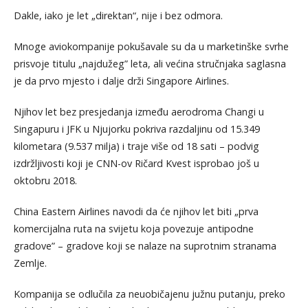
Dakle, iako je let „direktan“, nije i bez odmora.
Mnoge aviokompanije pokušavale su da u marketinške svrhe
prisvoje titulu „najdužeg” leta, ali većina stručnjaka saglasna
je da prvo mjesto i dalje drži Singapore Airlines.
Njihov let bez presjedanja između aerodroma Changi u
Singapuru i JFK u Njujorku pokriva razdaljinu od 15.349
kilometara (9.537 milja) i traje više od 18 sati – podvig
izdržljivosti koji je CNN-ov Ričard Kvest isprobao još u
oktobru 2018.
China Eastern Airlines navodi da će njihov let biti „prva
komercijalna ruta na svijetu koja povezuje antipodne
gradove” – gradove koji se nalaze na suprotnim stranama
Zemlje.
Kompanija se odlučila za neuobičajenu južnu putanju, preko