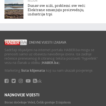
REGION
Dunav sve niži, problemi sve veći:
Elektrane smanjuju proizvodnju,
industrija trpi
Sadržaji objavljeni na internet portalu HABER.ba mogu se
prenositi samo uz obavezu navođenja izvora. Iza zadnje
rečenice prenesenog ili citiranog teksta postaviti "hyperlink"
vezu na članak u obliku (
HABER.ba
).
Marketing
lista klijenata
koji su nam ukazali povjerenje.
ok
NAJNOVIJE VIJESTI
Borac dočekuje Velež, Čelik gostuje Zrinjskom