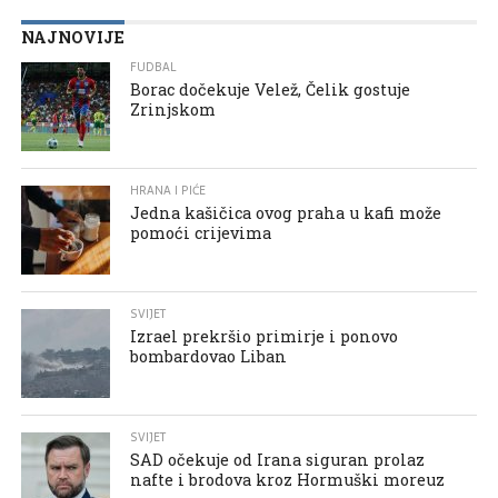
NAJNOVIJE
FUDBAL
Borac dočekuje Velež, Čelik gostuje
Zrinjskom
HRANA I PIĆE
Jedna kašičica ovog praha u kafi može
pomoći crijevima
SVIJET
Izrael prekršio primirje i ponovo
bombardovao Liban
SVIJET
SAD očekuje od Irana siguran prolaz
nafte i brodova kroz Hormuški moreuz