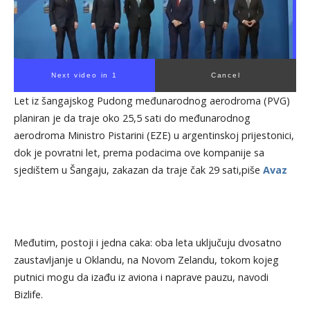
Next video in 1
Cancel
Let iz šangajskog Pudong međunarodnog aerodroma (PVG)
planiran je da traje oko 25,5 sati do međunarodnog
aerodroma Ministro Pistarini (EZE) u argentinskoj prijestonici,
dok je povratni let, prema podacima ove kompanije sa
sjedištem u Šangaju, zakazan da traje čak 29 sati,piše
Avaz
Međutim, postoji i jedna caka: oba leta uključuju dvosatno
zaustavljanje u Oklandu, na Novom Zelandu, tokom kojeg
putnici mogu da izađu iz aviona i naprave pauzu, navodi
Bizlife.