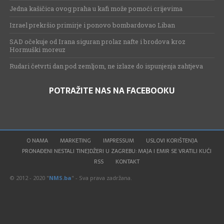
Jedna kašičica ovog praha u kafi može pomoći crijevima
Izrael prekršio primirje i ponovo bombardovao Liban
SAD očekuje od Irana siguran prolaz nafte i brodova kroz
Hormuški moreuz
Rudari četvrti dan pod zemljom, ne izlaze do ispunjenja zahtjeva
POTRAŽITE NAS NA FACEBOOKU
O NAMA
MARKETING
IMPRESSUM
USLOVI KORIŠTENJA
PRONAĐENI NESTALI TINEJDŽERI U ZAGREBU: MAJA I EMIR SE VRATILI KUĆI
RSS
KONTAKT
© 2012 - 2020 "
NMS.ba
" - Sva prava zadržana.