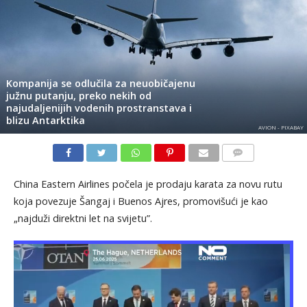
Kompanija se odlučila za neuobičajenu
južnu putanju, preko nekih od
najudaljenijih vodenih prostranstava i
blizu Antarktika
AVION - PIXABAY
KOMENTARI
China Eastern Airlines počela je prodaju karata za novu rutu
koja povezuje Šangaj i Buenos Ajres, promovišući je kao
„najduži direktni let na svijetu”.