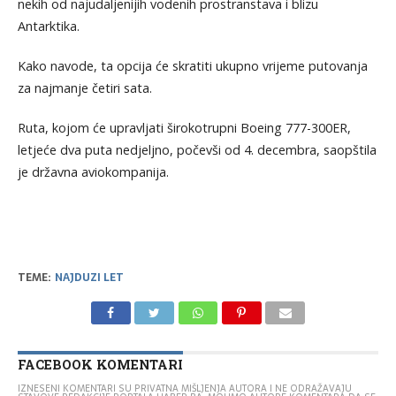
nekih od najudaljenijih vodenih prostranstava i blizu
Antarktika.
Kako navode, ta opcija će skratiti ukupno vrijeme putovanja
za najmanje četiri sata.
Ruta, kojom će upravljati širokotrupni Boeing 777-300ER,
letjeće dva puta nedjeljno, počevši od 4. decembra, saopštila
je državna aviokompanija.
TEME:
NAJDUZI LET
FACEBOOK KOMENTARI
IZNESENI KOMENTARI SU PRIVATNA MIŠLJENJA AUTORA I NE ODRAŽAVAJU