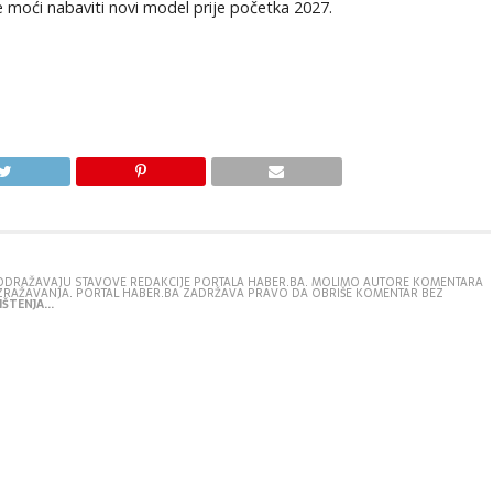
 moći nabaviti novi model prije početka 2027.
E ODRAŽAVAJU STAVOVE REDAKCIJE PORTALA HABER.BA. MOLIMO AUTORE KOMENTARA
IZRAŽAVANJA. PORTAL HABER.BA ZADRŽAVA PRAVO DA OBRIŠE KOMENTAR BEZ
ŠTENJA...