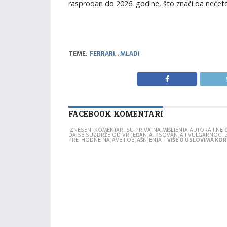
rasprodan do 2026. godine, što znači da nećete
TEME:
FERRARI
,
,
MLADI
FACEBOOK KOMENTARI
IZNESENI KOMENTARI SU PRIVATNA MIŠLJENJA AUTORA I N
DA SE SUZDRŽE OD VRIJEĐANJA, PSOVANJA I VULGARNOG 
PRETHODNE NAJAVE I OBJAŠNJENJA -
VIŠE O USLOVIMA KORI