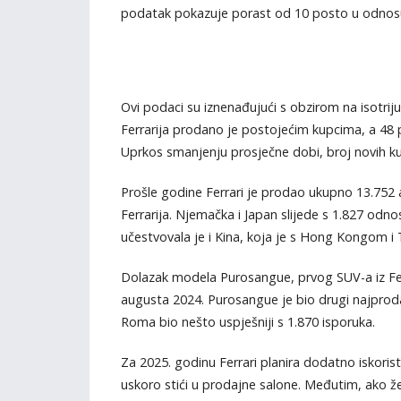
podatak pokazuje porast od 10 posto u odnosu 
Ovi podaci su iznenađujući s obzirom na isotrij
Ferrarija prodano je postojećim kupcima, a 48 p
Uprkos smanjenju prosječne dobi, broj novih k
Prošle godine Ferrari je prodao ukupno 13.752 
Ferrarija. Njemačka i Japan slijede s 1.827 odno
učestvovala je i Kina, koja je s Hong Kongom i
Dolazak modela Purosangue, prvog SUV-a iz Ferr
augusta 2024. Purosangue je bio drugi najproda
Roma bio nešto uspješniji s 1.870 isporuka.
Za 2025. godinu Ferrari planira dodatno iskorist
uskoro stići u prodajne salone. Međutim, ako žel