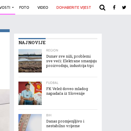
IVOSTI
FOTO
VIDEO
DOHABERITE VIJEST
ARHIVA
NAJNOVIJE
REGION
Dunav sve niži, problemi
sve veći: Elektrane smanjuju
proizvodnju, industrija trpi
FUDBAL
FK Velež doveo mladog
napadača iz Slovenije
BIH
Danas promjenjljivo i
nestabilno vrijeme