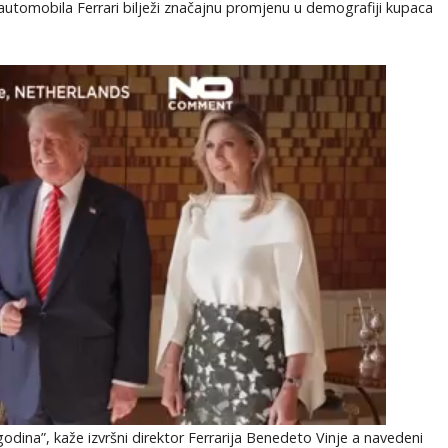
h automobila Ferrari bilježi značajnu promjenu u demografiji kupaca
odina”, kaže izvršni direktor Ferrarija Benedeto Vinje a navedeni