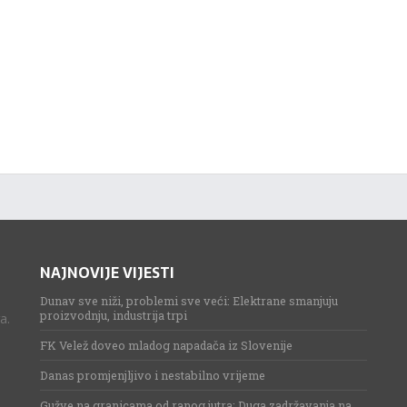
NAJNOVIJE VIJESTI
Dunav sve niži, problemi sve veći: Elektrane smanjuju
proizvodnju, industrija trpi
a.
FK Velež doveo mladog napadača iz Slovenije
Danas promjenjljivo i nestabilno vrijeme
Gužve na granicama od ranog jutra: Duga zadržavanja na