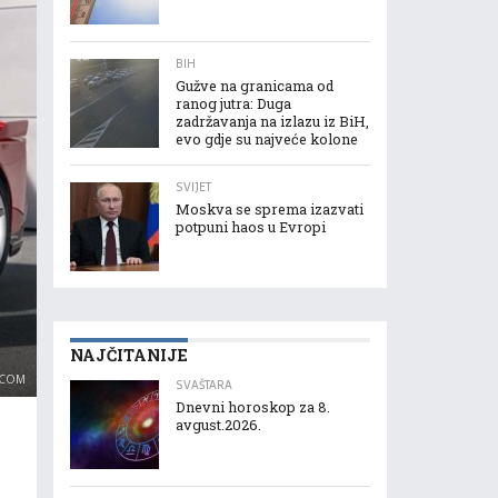
BIH
Gužve na granicama od
ranog jutra: Duga
zadržavanja na izlazu iz BiH,
evo gdje su najveće kolone
SVIJET
Moskva se sprema izazvati
potpuni haos u Evropi
NAJČITANIJE
.COM
SVAŠTARA
Dnevni horoskop za 8.
avgust.2026.