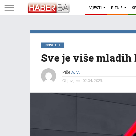
VIJESTI
BIZNIS
S
NOVITETI
Sve je više mladih 
Piše
A. V.
Objavljeno
02.04. 2025.