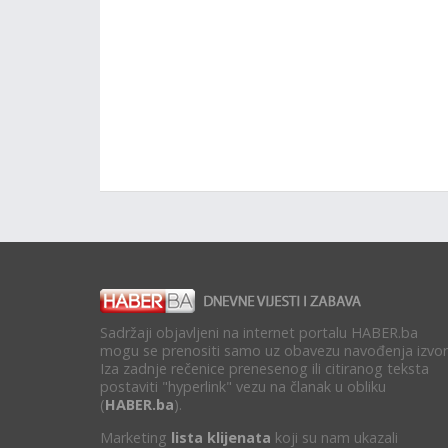
Sadržaji objavljeni na internet portalu HABER.ba
mogu se prenositi samo uz obavezu navođenja izvor
Iza zadnje rečenice prenesenog ili citiranog teksta
postaviti "hyperlink" vezu na članak u obliku
(
HABER.ba
).
Marketing
lista klijenata
koji su nam ukazali