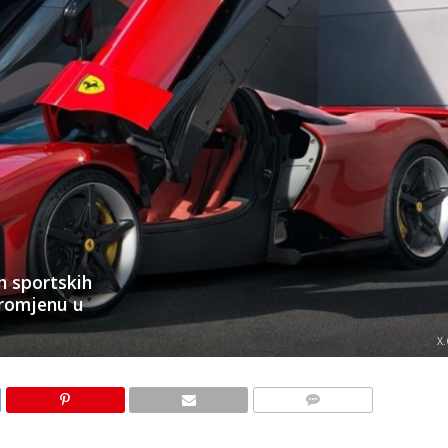
ih sportskih
promjenu u
X
KOMENTARI