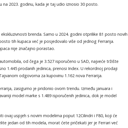
na 2023. godinu, kada je taj udio iznosio 30 posto.
u ekskluzivnosti brenda. Samo u 2024. godini otprilike 81 posto novih
osto tih kupaca već je posjedovalo više od jednog Ferrarija.
upaca nije značajno porastao.
automobila, od čega je 3.527 isporučeno u SAD, najveće tržište
sno 1.445 prodanih jedinica, prenosi Index. U rekordnoj prodaji
 Tajvanom odgovorna za kupovinu 1.162 nova Ferrarija.
arija, zasigurno je pridonio ovom trendu. Između januara i
vaniji model marke s 1.489 isporučenih jedinica, dok je model
iti ovaj uspjeh s novim modelima poput 12Cilindri i F80, koji će
ite jedan od tih modela, morat ćete pričekati jer je Ferrari već