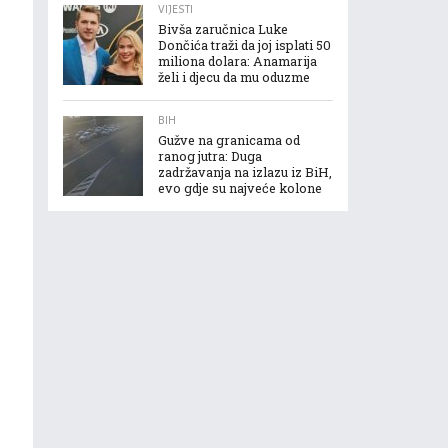
VIJESTI
Bivša zaručnica Luke
Dončića traži da joj isplati 50
miliona dolara: Anamarija
želi i djecu da mu oduzme
BIH
Gužve na granicama od
ranog jutra: Duga
zadržavanja na izlazu iz BiH,
evo gdje su najveće kolone