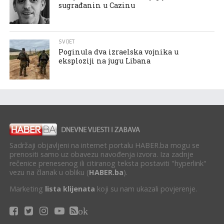
sugrađanin u Cazinu
SVIJET
Poginula dva izraelska vojnika u
eksploziji na jugu Libana
Sadržaji objavljeni na internet portalu HABER.ba mogu se
prenositi samo uz obavezu navođenja izvora. Iza zadnje
rečenice prenesenog ili citiranog teksta postaviti "hyperlink"
vezu na članak u obliku (
HABER.ba
).
Marketing
lista klijenata
koji su nam ukazali povjerenje.
ok