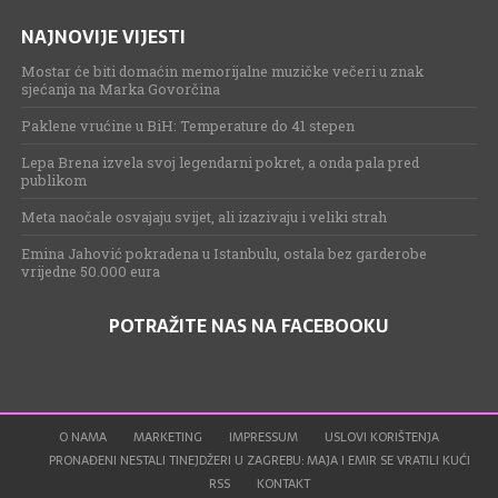
NAJNOVIJE VIJESTI
Mostar će biti domaćin memorijalne muzičke večeri u znak
sjećanja na Marka Govorčina
Paklene vrućine u BiH: Temperature do 41 stepen
Lepa Brena izvela svoj legendarni pokret, a onda pala pred
publikom
Meta naočale osvajaju svijet, ali izazivaju i veliki strah
Emina Jahović pokradena u Istanbulu, ostala bez garderobe
vrijedne 50.000 eura
POTRAŽITE NAS NA FACEBOOKU
O NAMA
MARKETING
IMPRESSUM
USLOVI KORIŠTENJA
PRONAĐENI NESTALI TINEJDŽERI U ZAGREBU: MAJA I EMIR SE VRATILI KUĆI
RSS
KONTAKT