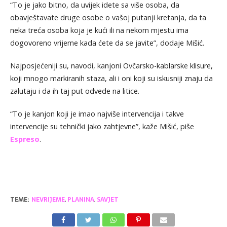
“To je jako bitno, da uvijek idete sa više osoba, da
obavještavate druge osobe o vašoj putanji kretanja, da ta
neka treća osoba koja je kući ili na nekom mjestu ima
dogovoreno vrijeme kada ćete da se javite”, dodaje Mišić.
Najposjećeniji su, navodi, kanjoni Ovčarsko-kablarske klisure,
koji mnogo markiranih staza, ali i oni koji su iskusniji znaju da
zalutaju i da ih taj put odvede na litice.
“To je kanjon koji je imao najviše intervencija i takve
intervencije su tehnički jako zahtjevne”, kaže Mišić, piše
Espreso
.
TEME:
NEVRIJEME
,
PLANINA
,
SAVJET