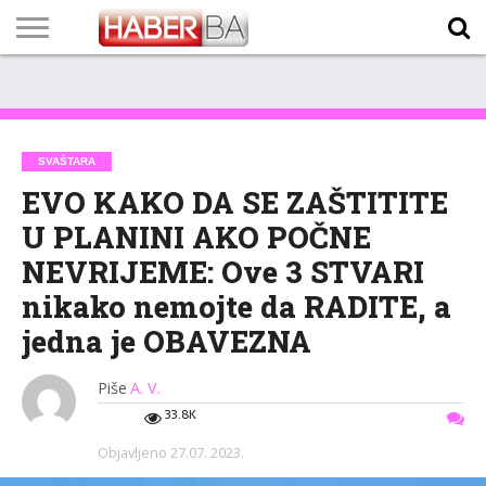
VIJESTI
BIZNIS
SPORT
SHOWBIZ
LIFESTYLE
SCI-
AUTO
ZANIMLJIVOSTI
FOTO
VIDEO
TV
VREMENSKA
STANJE NA
KURSNA
O
MARKETING
IMPRESSUM
KONTAKT
TECH
PROGRAM
PROGNOZA
PUTEVIMA
LISTA
NAMA
SVAŠTARA
EVO KAKO DA SE ZAŠTITITE
U PLANINI AKO POČNE
NEVRIJEME: Ove 3 STVARI
nikako nemojte da RADITE, a
jedna je OBAVEZNA
Piše
A. V.
33.8K
Objavljeno
27.07. 2023.