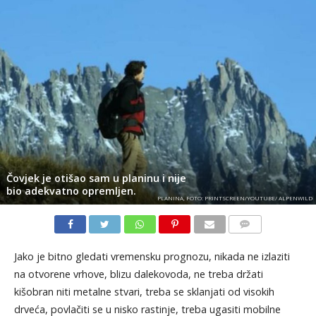
Čovjek je otišao sam u planinu i nije
bio adekvatno opremljen.
PLANINA, FOTO: PRINTSCREEN/YOUTUBE/ ALPENWILD
KOMENTARI
Jako je bitno gledati vremensku prognozu, nikada ne izlaziti
na otvorene vrhove, blizu dalekovoda, ne treba držati
kišobran niti metalne stvari, treba se sklanjati od visokih
drveća, povlačiti se u nisko rastinje, treba ugasiti mobilne