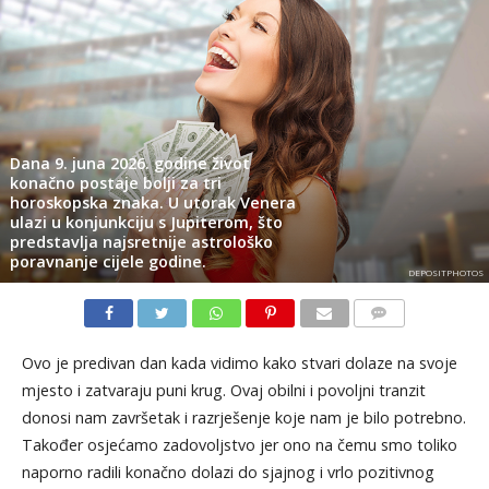
Dana 9. juna 2026. godine život
konačno postaje bolji za tri
horoskopska znaka. U utorak Venera
ulazi u konjunkciju s Jupiterom, što
predstavlja najsretnije astrološko
poravnanje cijele godine.
DEPOSITPHOTOS
KOMENTARI
Ovo je predivan dan kada vidimo kako stvari dolaze na svoje
mjesto i zatvaraju puni krug. Ovaj obilni i povoljni tranzit
donosi nam završetak i razrješenje koje nam je bilo potrebno.
Također osjećamo zadovoljstvo jer ono na čemu smo toliko
naporno radili konačno dolazi do sjajnog i vrlo pozitivnog