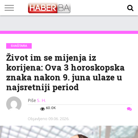
VIJESTI
BIZNIS
SPORT
SHOWBIZ
LIFESTYLE
SCI-
AUTO
ZANIMLJIVOSTI
FOTO
VIDEO
TV
VREMENSKA
STANJE NA
KURSNA
O
MARKETING
IMPRESSUM
KONTAKT
TECH
PROGRAM
PROGNOZA
PUTEVIMA
LISTA
NAMA
SVAŠTARA
Život im se mijenja iz
korijena: Ova 3 horoskopska
znaka nakon 9. juna ulaze u
najsretniji period
Piše
S. H.
60.0K
Objavljeno
09.06. 2026.