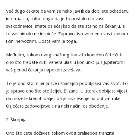
Već dugo čekate da vam se neko javi ili da dobijete određenu
informaciju, toliko dugo da je to postalo dio vaše
svakodnevice. Imate osjećaj kao da ste stalno na čekanju, a
to vas nimalo ne inspiriše. Zapravo, istovremeno vas i zamara
i čini nervoznim. Dosta vam je toga.
Međutim, tokom ovog snažnog tranzita konačno ćete čuti
ono što trebate čuti. Venera ulazi u konjunkciju s Jupiterom i
vaš period čekanja napokon završava.
To je ono što mijenja sve i značajno poboljšava vaš život. To
je upravo ono što ste željeli, Blizanci. U utorak dobijate vijest
da možete krenuti dalje i da je razrješenje na dohvat ruke.
Osjećate zadovoljstvo i, na neki način, oslobođenje.
2. Škorpija
Ono što ćete doživjeti tokom ovog prelijepog tranzita