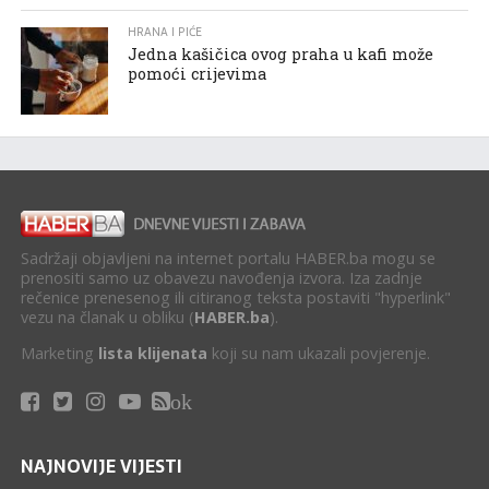
HRANA I PIĆE
Jedna kašičica ovog praha u kafi može
pomoći crijevima
Sadržaji objavljeni na internet portalu HABER.ba mogu se
prenositi samo uz obavezu navođenja izvora. Iza zadnje
rečenice prenesenog ili citiranog teksta postaviti "hyperlink"
vezu na članak u obliku (
HABER.ba
).
Marketing
lista klijenata
koji su nam ukazali povjerenje.
ok
NAJNOVIJE VIJESTI