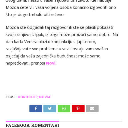
ovog dana, nešto u vašem ljubavnom životu ide nabolje.
Možda ćete vi i vaša voljena osoba konačno izgovoriti ono
što je dugo trebalo biti rečeno.
Možda ste odgađali taj razgovor ili ste se plašili pokazati
svoju ranjivost. Ipak, iz toga može proizaći samo dobro. Na
dan kada Venera ulazi u konjunkciju s Jupiterom,
razjašnjavate sve probleme u vezi i ostaje vam snažan
osjećaj da vaša zajednička budućnost može samo
napredovati, prenosi
Novi
.
TEME:
HOROSKOP
,
NOVAC
FACEBOOK KOMENTARI