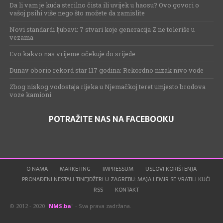
Da li vam je kuća sterilno čista ili uvijek u haosu? Ovo govori o
vašoj psihi više nego što možete da zamislite
Novi standardi ljubavi: 7 stvari koje generacija Z ne toleriše u
vezama
Evo kakvo nas vrijeme očekuje do srijede
Dunav oborio rekord star 117 godina: Rekordno nizak nivo vode
Zbog niskog vodostaja rijeka u Njemačkoj teret umjesto brodova
voze kamioni
POTRAŽITE NAS NA FACEBOOKU
O NAMA
MARKETING
IMPRESSUM
USLOVI KORIŠTENJA
PRONAĐENI NESTALI TINEJDŽERI U ZAGREBU: MAJA I EMIR SE VRATILI KUĆI
RSS
KONTAKT
© 2012 - 2020 "
NMS.ba
" - Sva prava zadržana.