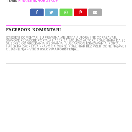
TEME:
FINANSIJE
,
HOROSKOP
FACEBOOK KOMENTARI
IZNESENI KOMENTARI SU PRIVATNA MIŠLJENJA AUTORA I NE ODRAŽAVAJU
STAVOVE REDAKCIJE PORTALA HABER.BA. MOLIMO AUTORE KOMENTARA DA SE
SUZDRŽE OD VRIJEĐANJA, PSOVANJA I VULGARNOG IZRAŽAVANJA. PORTAL
HABER.BA ZADRŽAVA PRAVO DA OBRIŠE KOMENTAR BEZ PRETHODNE NAJAVE I
OBJAŠNJENJA -
VIŠE O USLOVIMA KORIŠTENJA...