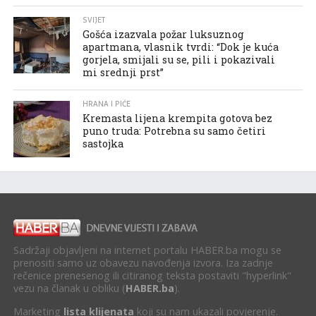
SVIJET
Gošća izazvala požar luksuznog
apartmana, vlasnik tvrdi: “Dok je kuća
gorjela, smijali su se, pili i pokazivali
mi srednji prst”
HRANA I PIĆE
Kremasta lijena krempita gotova bez
puno truda: Potrebna su samo četiri
sastojka
Sadržaji objavljeni na internet portalu HABER.ba mogu se
prenositi samo uz obavezu navođenja izvora. Iza zadnje
rečenice prenesenog ili citiranog teksta postaviti "hyperlink"
vezu na članak u obliku (
HABER.ba
).
Marketing
lista klijenata
koji su nam ukazali povjerenje.