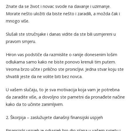
Znate da se život i novac svode na davanje i uzimanje.
Morate nešto uložiti da biste nešto i zaradili, a možda čak i
mnogo više.
Slušali ste stručnjake i danas vidite da ste bili usmjereni u
pravom smjeru.
Hiron vas podstiče da razmislite o ranije donesenim lošim
odlukama samo kako ne biste ponovo krenuli tim putem.
Veoma brzo učite i prilično ste pronicljivi. Jedna stvar koju ste
shvatili jeste da ne volite biti bez novca.
U vašem slučaju, to je sva motivacija koja vam je potrebna
da zaradite više, a dovoljno ste pametni da pronađete načine
kako da to učinite zanimljivim.
2. Škorpija – zaslužujete današnji finansijski uspjeh
Finansijski uspjeh je oduvijek bio dio plana u vašem svijetu i