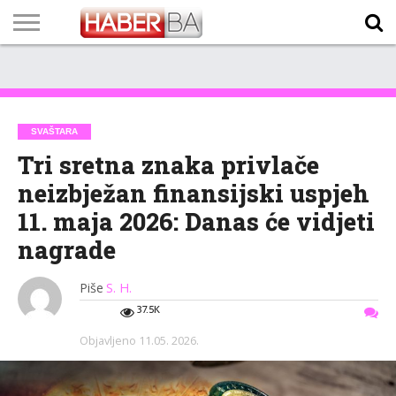
VIJESTI
BIZNIS
SPORT
SHOWBIZ
LIFESTYLE
SCI-
AUTO
ZANIMLJIVOSTI
FOTO
VIDEO
TV
VREMENSKA
STANJE NA
KURSNA
O
MARKETING
IMPRESSUM
KONTAKT
TECH
PROGRAM
PROGNOZA
PUTEVIMA
LISTA
NAMA
SVAŠTARA
Tri sretna znaka privlače
neizbježan finansijski uspjeh
11. maja 2026: Danas će vidjeti
nagrade
Piše
S. H.
37.5K
Objavljeno
11.05. 2026.