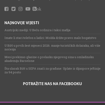
ok
NAJNOVIJE VIJESTI
Austrijski mediji: U Beču ordinira i taksi mafija
Imate li stari telefon u ladici: Možda držite pravo malo bogatstvo
U BiH u prvih šest mjeseci 2026. manje turističkih dolazaka, ali više
noćenja
Mesi prekinuo glasine o prelasku njegovog sina u omladinsku
akademiju Barselone
Šta ulazak BiH u SEPA znači za građane: Uplate iz dijaspore jeftinije
za 94 posto
POTRAŽITE NAS NA FACEBOOKU