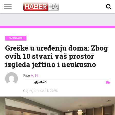
VIJESTI
BIZNIS
SPORT
SHOWBIZ
LIFESTYLE
SCI-
AUTO
ZANIMLJIVOSTI
FOTO
VIDEO
TV
VREMENSKA
STANJE NA
KURSNA
O
MARKETING
IMPRESSUM
KONTAKT
TECH
PROGRAM
PROGNOZA
PUTEVIMA
LISTA
NAMA
SVAŠTARA
Greške u uređenju doma: Zbog
ovih 10 stvari vaš prostor
izgleda jeftino i neukusno
Piše
A. H.
23.2K
Objavljeno
02.11. 2025.