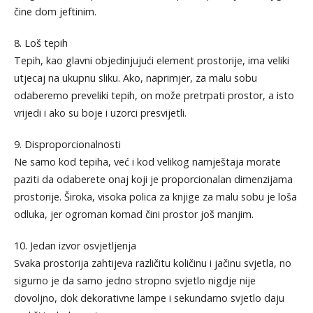
čine dom jeftinim.
8. Loš tepih
Tepih, kao glavni objedinjujući element prostorije, ima veliki
utjecaj na ukupnu sliku. Ako, naprimjer, za malu sobu
odaberemo preveliki tepih, on može pretrpati prostor, a isto
vrijedi i ako su boje i uzorci presvijetli.
9. Disproporcionalnosti
Ne samo kod tepiha, već i kod velikog namještaja morate
paziti da odaberete onaj koji je proporcionalan dimenzijama
prostorije. Široka, visoka polica za knjige za malu sobu je loša
odluka, jer ogroman komad čini prostor još manjim.
10. Jedan izvor osvjetljenja
Svaka prostorija zahtijeva različitu količinu i jačinu svjetla, no
sigurno je da samo jedno stropno svjetlo nigdje nije
dovoljno, dok dekorativne lampe i sekundarno svjetlo daju