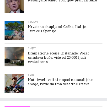
Netanyahu odbio Trumpov plan za Gazu
REGION
Hrvatska skuplja od Grčke, Italije,
Turske i Španije
SVIJET
Dramatične scene iz Kanade: Požar
uništava kuće, više od 20.000 ljudi
evakuisano
SVIJET
Huti izveli veliki napad na saudijske
snage, tvrde da ima desetine žrtava