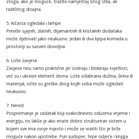
stoga, ako je moguće, tražite namještaj istog stila, ali
različitog dizajna.
5. Kičasta ogledala i lampe
Previše sjajnih, zlatnih, dijamantnih ili kristalnih dodataka
može djelovati jako neukusno. Jedan ili dva lijepa komada u
prostoriji su sasvim dovoljna.
6. Loše zavjese
Zavjese nisu samo praktične jer izoliraju i blokiraju svjetlost,
već su i ukrasni element doma. Loše odabrana dužina, širina ili
materijal, očite su greške zbog kojih soba može izgledati
neukusno.
7. Nered
Pospremanje je zadatak koji svakodnevno oduzima vrijeme i
energiju, no lakše je ako imate dobro strukturiran sistem u
kojem sve ima svoje mjesto i može se vratiti što je brže
moguće nakon upotrebe. Pun sudoper, hrpe odjeće i knjiga