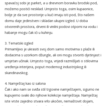
spavaćoj sobi je parket, a u dnevnom boravku brodski pod,
možemo postići nesklad. Umjesto toga, osim kupaonice,
bolje je da sve prostorije u kući imaju isti pod, što našem
domu daje jedinstven i skladan ukupni izgled. U doba
otvorenih prostora, drveni ili vinilni podovi otporni na vodu i
habanje mogu čak ići u kuhinju.
3. Tematski izgled
Primamljivo je ukrasiti svoj dom samo motivima s plaže ili
dodacima s uzorkom džungle, ali oni mogu stvoriti djetinjast i
umjetan učinak. Umjesto toga, vrijedi razmišljati o stilovima
uređenja interijera, poput modernog industrijskog ili
skandinavskog.
4. Namještaj kao iz salona
Čak i ako nam se sviđa stil trgovine namještajem, sigurno ne
kupujemo svaki dio njihove kolekcije namještaja. Namještaj
iste vrste zajedno stvara vrlo ukočen, nemaštovit dojam,