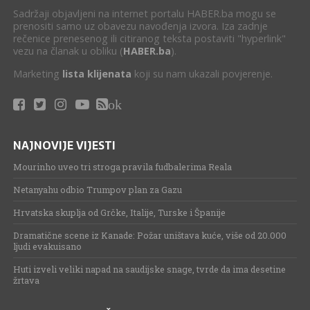
Sadržaji objavljeni na internet portalu HABER.ba mogu se
prenositi samo uz obavezu navođenja izvora. Iza zadnje
rečenice prenesenog ili citiranog teksta postaviti "hyperlink"
vezu na članak u obliku (
HABER.ba
).
Marketing
lista klijenata
koji su nam ukazali povjerenje.
ok
NAJNOVIJE VIJESTI
Mourinho uveo tri stroga pravila fudbalerima Reala
Netanyahu odbio Trumpov plan za Gazu
Hrvatska skuplja od Grčke, Italije, Turske i Španije
Dramatične scene iz Kanade: Požar uništava kuće, više od 20.000
ljudi evakuisano
Huti izveli veliki napad na saudijske snage, tvrde da ima desetine
žrtava