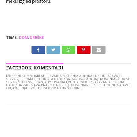
mekši izgled prostoru.
TEME:
DOM
,
GREŠKE
FACEBOOK KOMENTARI
IZNESENI KOMENTARI SU PRIVATNA MIŠLJENJA AUTORA I NE ODRAŽAVAJU
STAVOVE REDAKCIJE PORTALA HABER.BA. MOLIMO AUTORE KOMENTARA DA SE
SUZDRŽE OD VRIJEĐANJA, PSOVANJA I VULGARNOG IZRAŽAVANJA. PORTAL
HABER.BA ZADRŽAVA PRAVO DA OBRIŠE KOMENTAR BEZ PRETHODNE NAJAVE I
OBJAŠNJENJA -
VIŠE O USLOVIMA KORIŠTENJA...