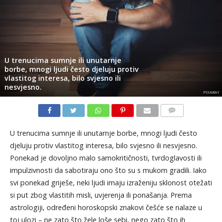
U trenucima sumnje ili unutarnje
borbe, mnogi ljudi često djeluju protiv
vlastitog interesa, bilo svjesno ili
nesvjesno.
PIXABAY
KOMENTARI
U trenucima sumnje ili unutarnje borbe, mnogi ljudi često
djeluju protiv vlastitog interesa, bilo svjesno ili nesvjesno.
Ponekad je dovoljno malo samokritičnosti, tvrdoglavosti ili
impulzivnosti da sabotiraju ono što su s mukom gradili. Iako
svi ponekad griješe, neki ljudi imaju izraženiju sklonost otežati
si put zbog vlastitih misli, uvjerenja ili ponašanja. Prema
astrologiji, određeni horoskopski znakovi češće se nalaze u
toj ulozi – ne zato što žele loše sebi, nego zato što ih