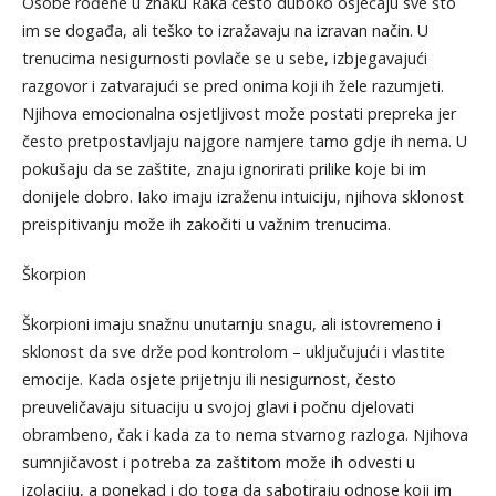
Osobe rođene u znaku Raka često duboko osjećaju sve što
im se događa, ali teško to izražavaju na izravan način. U
trenucima nesigurnosti povlače se u sebe, izbjegavajući
razgovor i zatvarajući se pred onima koji ih žele razumjeti.
Njihova emocionalna osjetljivost može postati prepreka jer
često pretpostavljaju najgore namjere tamo gdje ih nema. U
pokušaju da se zaštite, znaju ignorirati prilike koje bi im
donijele dobro. Iako imaju izraženu intuiciju, njihova sklonost
preispitivanju može ih zakočiti u važnim trenucima.
Škorpion
Škorpioni imaju snažnu unutarnju snagu, ali istovremeno i
sklonost da sve drže pod kontrolom – uključujući i vlastite
emocije. Kada osjete prijetnju ili nesigurnost, često
preuveličavaju situaciju u svojoj glavi i počnu djelovati
obrambeno, čak i kada za to nema stvarnog razloga. Njihova
sumnjičavost i potreba za zaštitom može ih odvesti u
izolaciju, a ponekad i do toga da sabotiraju odnose koji im