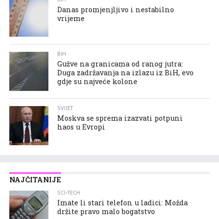
Danas promjenjljivo i nestabilno
vrijeme
BIH
Gužve na granicama od ranog jutra:
Duga zadržavanja na izlazu iz BiH, evo
gdje su najveće kolone
SVIJET
Moskva se sprema izazvati potpuni
haos u Evropi
NAJČITANIJE
SCI-TECH
Imate li stari telefon u ladici: Možda
držite pravo malo bogatstvo