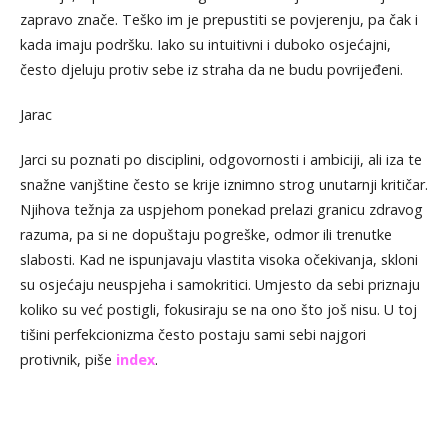
zapravo znače. Teško im je prepustiti se povjerenju, pa čak i
kada imaju podršku. Iako su intuitivni i duboko osjećajni,
često djeluju protiv sebe iz straha da ne budu povrijeđeni.
Jarac
Jarci su poznati po disciplini, odgovornosti i ambiciji, ali iza te
snažne vanjštine često se krije iznimno strog unutarnji kritičar.
Njihova težnja za uspjehom ponekad prelazi granicu zdravog
razuma, pa si ne dopuštaju pogreške, odmor ili trenutke
slabosti. Kad ne ispunjavaju vlastita visoka očekivanja, skloni
su osjećaju neuspjeha i samokritici. Umjesto da sebi priznaju
koliko su već postigli, fokusiraju se na ono što još nisu. U toj
tišini perfekcionizma često postaju sami sebi najgori
protivnik, piše
index
.