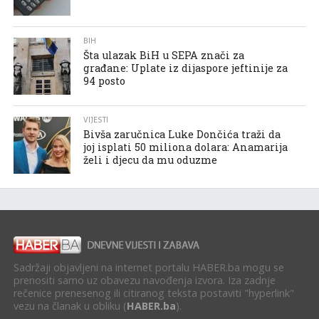
BIH
Šta ulazak BiH u SEPA znači za
građane: Uplate iz dijaspore jeftinije za
94 posto
VIJESTI
Bivša zaručnica Luke Dončića traži da
joj isplati 50 miliona dolara: Anamarija
želi i djecu da mu oduzme
Sadržaji objavljeni na internet portalu HABER.ba mogu se
prenositi samo uz obavezu navođenja izvora. Iza zadnje
rečenice prenesenog ili citiranog teksta postaviti "hyperlink"
vezu na članak u obliku (
HABER.ba
).