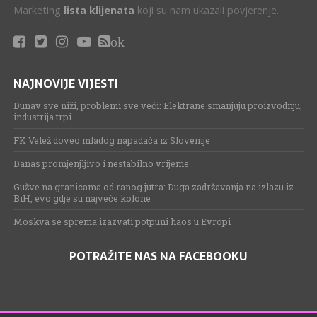
Marketing
lista klijenata
koji su nam ukazali povjerenje.
ok
NAJNOVIJE VIJESTI
Dunav sve niži, problemi sve veći: Elektrane smanjuju proizvodnju,
industrija trpi
FK Velež doveo mladog napadača iz Slovenije
Danas promjenjljivo i nestabilno vrijeme
Gužve na granicama od ranog jutra: Duga zadržavanja na izlazu iz
BiH, evo gdje su najveće kolone
Moskva se sprema izazvati potpuni haos u Evropi
POTRAŽITE NAS NA FACEBOOKU