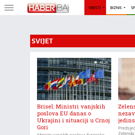
VIJESTI
BIZNIS
S
SVIJET
43.2K
Brisel: Ministri vanjskih
Zelens
poslova EU danas o
nezav
Ukrajini i situaciji u Crnoj
jedin
Gori
Predsjed
Zelenski
Ministri vanjskih poslova Evropske