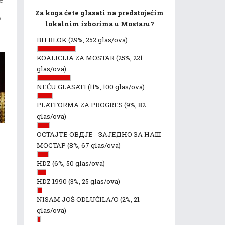
Za koga ćete glasati na predstojećim
o
lokalnim izborima u Mostaru?
BH BLOK
(29%, 252 glas/ova)
KOALICIJA ZA MOSTAR
(25%, 221
glas/ova)
NEĆU GLASATI
(11%, 100 glas/ova)
PLATFORMA ZA PROGRES
(9%, 82
glas/ova)
ОСТАЈТЕ ОВДЈЕ - ЗАЈЕДНО ЗА НАШ
u
МОСТАР
(8%, 67 glas/ova)
HDZ
(6%, 50 glas/ova)
HDZ 1990
(3%, 25 glas/ova)
NISAM JOŠ ODLUČILA/O
(2%, 21
glas/ova)