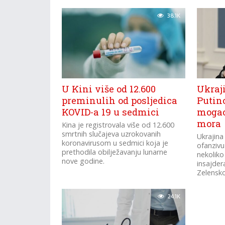
38.1K
U Kini više od 12.600
Ukraji
preminulih od posljedica
Putin
KOVID-a 19 u sedmici
mogao
mora
Kina je registrovala više od 12.600
smrtnih slučajeva uzrokovanih
Ukrajina
koronavirusom u sedmici koja je
ofanzivu
prethodila obilježavanju lunarne
nekoliko
nove godine.
insajder
Zelensko
24.1K