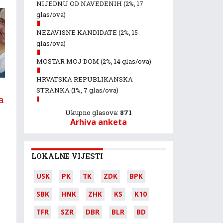
NIJEDNU OD NAVEDENIH
(2%, 17
glas/ova)
NEZAVISNE KANDIDATE
(2%, 15
glas/ova)
MOSTAR MOJ DOM
(2%, 14 glas/ova)
HRVATSKA REPUBLIKANSKA
STRANKA
(1%, 7 glas/ova)
a
Ukupno glasova:
871
Arhiva anketa
LOKALNE VIJESTI
USK
PK
TK
ZDK
BPK
SBK
HNK
ZHK
KS
K10
TFR
SZR
DBR
BLR
BD