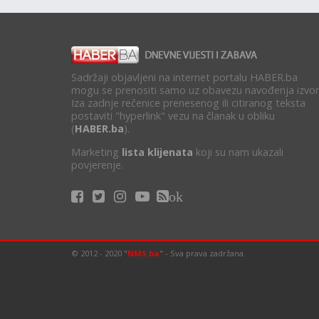
Sadržaji objavljeni na internet portalu HABER.ba
mogu se prenositi samo uz obavezu navođenja izvor
Iza zadnje rečenice prenesenog ili citiranog teksta
postaviti "hyperlink" vezu na članak u obliku
(
HABER.ba
).
Marketing
lista klijenata
koji su nam ukazali
povjerenje.
ok
© 2012 - 2020 "
NMS.ba
" - Sva prava zadržana.