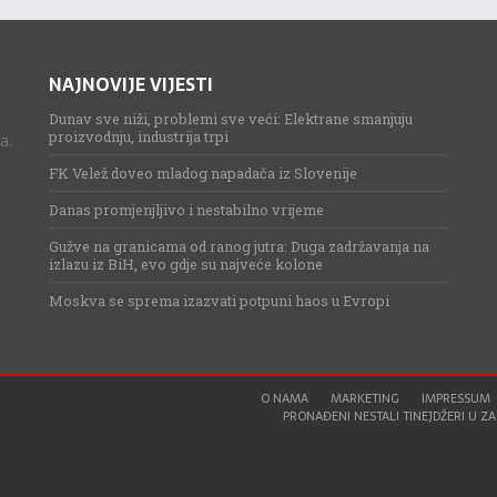
NAJNOVIJE VIJESTI
Dunav sve niži, problemi sve veći: Elektrane smanjuju
proizvodnju, industrija trpi
a.
FK Velež doveo mladog napadača iz Slovenije
Danas promjenjljivo i nestabilno vrijeme
Gužve na granicama od ranog jutra: Duga zadržavanja na
izlazu iz BiH, evo gdje su najveće kolone
Moskva se sprema izazvati potpuni haos u Evropi
O NAMA
MARKETING
IMPRESSUM
PRONAĐENI NESTALI TINEJDŽERI U ZAG