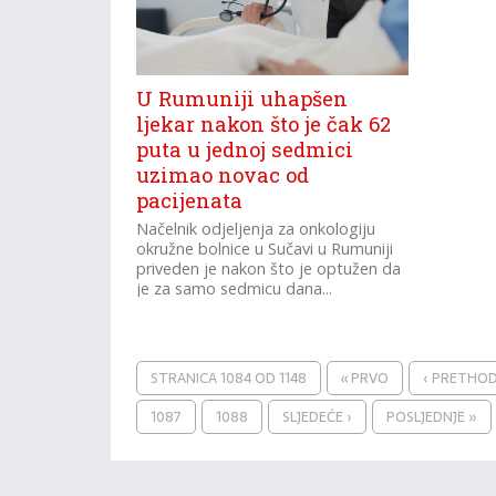
U Rumuniji uhapšen
ljekar nakon što je čak 62
puta u jednoj sedmici
uzimao novac od
pacijenata
Načelnik odjeljenja za onkologiju
okružne bolnice u Sučavi u Rumuniji
priveden je nakon što je optužen da
je za samo sedmicu dana...
STRANICA 1084 OD 1148
« PRVO
‹ PRETHO
1087
1088
SLJEDEĆE ›
POSLJEDNJE »