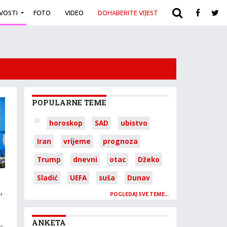
IVOSTI
FOTO
VIDEO
DOHABERITE VIJEST
ARHIVA
POPULARNE TEME
horoskop
SAD
ubistvo
Iran
vrijeme
prognoza
Trump
dnevni
otac
Džeko
Sladić
UEFA
suša
Dunav
,
POGLEDAJ SVE TEME…
ANKETA
e