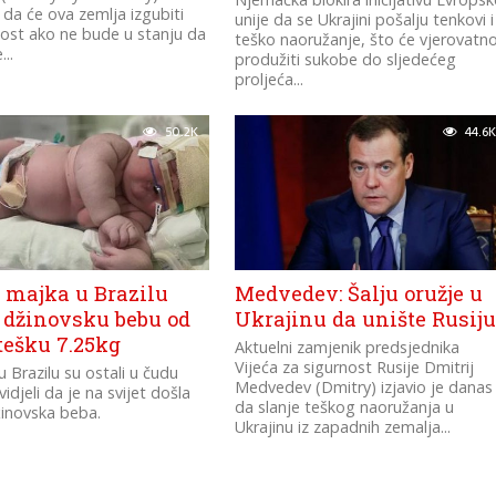
 da će ova zemlja izgubiti
unije da se Ukrajini pošalju tenkovi i
ost ako ne bude u stanju da
teško naoružanje, što će vjerovatn
..
produžiti sukobe do sljedećeg
proljeća...
50.2K
44.6K
 majka u Brazilu
Medvedev: Šalju oružje u
a džinovsku bebu od
Ukrajinu da unište Rusij
tešku 7.25kg
Aktuelni zamjenik predsjednika
Vijeća za sigurnost Rusije Dmitrij
u Brazilu su ostali u čudu
Medvedev (Dmitry) izjavio je danas
idjeli da je na svijet došla
da slanje teškog naoružanja u
inovska beba.
Ukrajinu iz zapadnih zemalja...