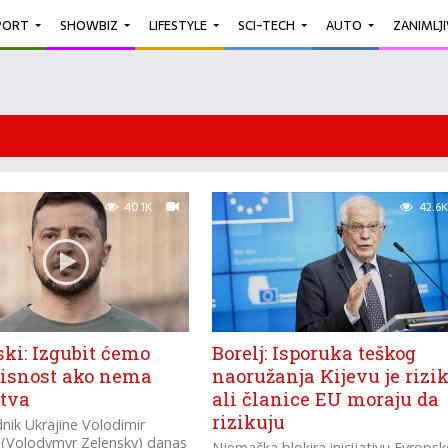
PORT
SHOWBIZ
LIFESTYLE
SCI-TECH
AUTO
ZANIMLJ
40.1K
42.6K
ki: Izgubit ćemo
Borelj: Isporuka teškog
isnost ako nema
naoružanja Kijevu je rizik
stva
ali članice EU moraju da
rizikuju
nik Ukrajine Volodimir
 (Volodymyr Zelensky) danas
Njemačka blokira inicijativu Evropsk