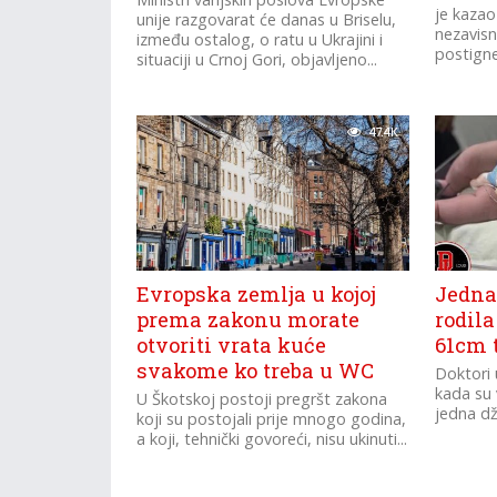
je kazao
unije razgovarat će danas u Briselu,
nezavisn
između ostalog, o ratu u Ukrajini i
postigne.
situaciji u Crnoj Gori, objavljeno...
47.4K
Evropska zemlja u kojoj
Jedna
prema zakonu morate
rodil
otvoriti vrata kuće
61cm 
svakome ko treba u WC
Doktori 
kada su v
U Škotskoj postoji pregršt zakona
jedna dž
koji su postojali prije mnogo godina,
a koji, tehnički govoreći, nisu ukinuti...