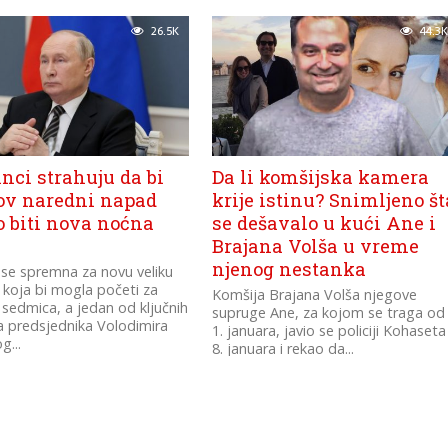
26.5K
44.3K
nci strahuju da bi
Da li komšijska kamera
ov naredni napad
krije istinu? Snimljeno št
 biti nova noćna
se dešavalo u kući Ane i
Brajana Volša u vreme
njenog nestanka
 se spremna za novu veliku
 koja bi mogla početi za
Komšija Brajana Volša njegove
 sedmica, a jedan od ključnih
supruge Ane, za kojom se traga od
a predsjednika Volodimira
1. januara, javio se policiji Kohaseta
g...
8. januara i rekao da...