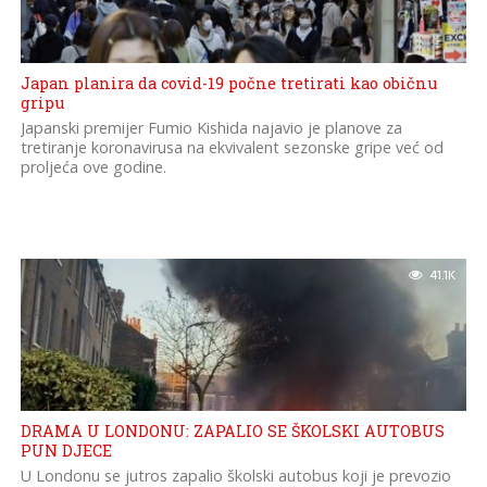
Japan planira da covid-19 počne tretirati kao običnu
gripu
Japanski premijer Fumio Kishida najavio je planove za
tretiranje koronavirusa na ekvivalent sezonske gripe već od
proljeća ove godine.
41.1K
DRAMA U LONDONU: ZAPALIO SE ŠKOLSKI AUTOBUS
PUN DJECE
U Londonu se jutros zapalio školski autobus koji je prevozio