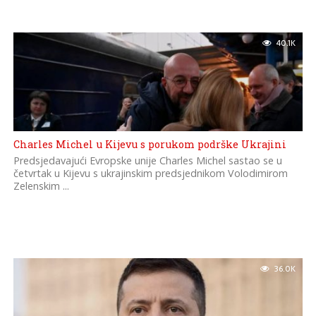
40.1K
Charles Michel u Kijevu s porukom podrške Ukrajini
Predsjedavajući Evropske unije Charles Michel sastao se u
četvrtak u Kijevu s ukrajinskim predsjednikom Volodimirom
Zelenskim ...
36.0K