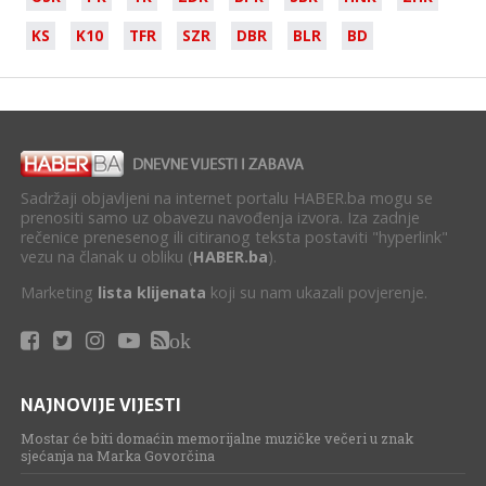
KS
K10
TFR
SZR
DBR
BLR
BD
Sadržaji objavljeni na internet portalu HABER.ba mogu se
prenositi samo uz obavezu navođenja izvora. Iza zadnje
rečenice prenesenog ili citiranog teksta postaviti "hyperlink"
vezu na članak u obliku (
HABER.ba
).
Marketing
lista klijenata
koji su nam ukazali povjerenje.
ok
NAJNOVIJE VIJESTI
Mostar će biti domaćin memorijalne muzičke večeri u znak
sjećanja na Marka Govorčina