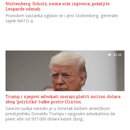
Stoltenberg: Scholz, nema više izgovora, pošaljite
Leoparde odmah
Povodom sastanka oglasio se i Jens Stoltenberg, generalni
tajnik NATO-a.
43.2K
Trump i njegovi advokati moraju platiti milion dolara
zbog ‘političke’ tužbe protiv Clinton
Savezni sudija naredio je u četvrtak bivšem američkom
predsjedniku Donaldu Trumpu i njegovim advokatima da
plate više od 937.000 dolara kazne zbog...