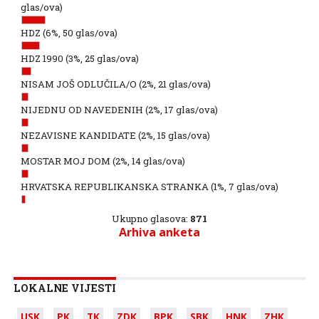
glas/ova)
HDZ
(6%, 50 glas/ova)
HDZ 1990
(3%, 25 glas/ova)
NISAM JOŠ ODLUČILA/O
(2%, 21 glas/ova)
NIJEDNU OD NAVEDENIH
(2%, 17 glas/ova)
NEZAVISNE KANDIDATE
(2%, 15 glas/ova)
MOSTAR MOJ DOM
(2%, 14 glas/ova)
HRVATSKA REPUBLIKANSKA STRANKA
(1%, 7 glas/ova)
Ukupno glasova:
871
Arhiva anketa
LOKALNE VIJESTI
USK
PK
TK
ZDK
BPK
SBK
HNK
ZHK