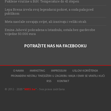
Paklene vrućine u BiH: Temperature do 41 stepen
Lepa Brena izvela svoj legendarni pokret, a onda pala pred
publikom
Meta naočale osvajaju svijet, ali izazivaju i veliki strah
Emina Jahović pokradena u Istanbulu, ostala bez garderobe
vrijedne 50.000 eura
POTRAŽITE NAS NA FACEBOOKU
O NAMA
MARKETING
IMPRESSUM
USLOVI KORIŠTENJA
PRONAĐENI NESTALI TINEJDŽERI U ZAGREBU: MAJA I EMIR SE VRATILI KUĆI
RSS
KONTAKT
© 2012 - 2020 "
NMS.ba
" - Sva prava zadržana.