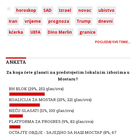
horoskop
SAD
Izrael
novac
ubistvo
Iran
vrijeme
prognoza
Trump
dnevni
kćerka
UEFA
Dino Merlin
granice
POGLEDAJ SVE TEME…
ANKETA
Za koga ćete glasati na predstojećim lokalnim izborima u
Mostaru?
BH BLOK
(29%, 252 glas/ova)
KOALICIJA ZA MOSTAR
(25%, 221 glas/ova)
NEĆU GLASATI
(11%, 100 glas/ova)
PLATFORMA ZA PROGRES
(9%, 82 glas/ova)
ОСТАЈТЕ ОВДЈЕ - ЗАЈЕДНО ЗА НАШ МОСТАР
(8%, 67