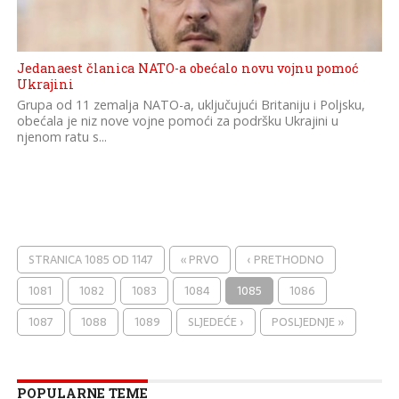
Jedanaest članica NATO-a obećalo novu vojnu pomoć
Ukrajini
Grupa od 11 zemalja NATO-a, uključujući Britaniju i Poljsku,
obećala je niz nove vojne pomoći za podršku Ukrajini u
njenom ratu s...
STRANICA 1085 OD 1147
« PRVO
‹ PRETHODNO
1081
1082
1083
1084
1085
1086
1087
1088
1089
SLJEDEĆE ›
POSLJEDNJE »
POPULARNE TEME