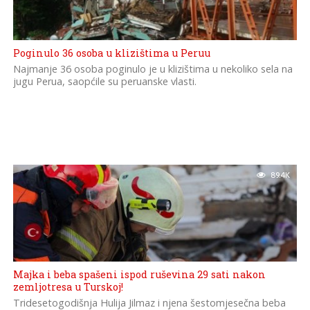
Poginulo 36 osoba u klizištima u Peruu
Najmanje 36 osoba poginulo je u klizištima u nekoliko sela na
jugu Perua, saopćile su peruanske vlasti.
89.4K
Majka i beba spašeni ispod ruševina 29 sati nakon
zemljotresa u Turskoj!
Tridesetogodišnja Hulija Jilmaz i njena šestomjesečna beba