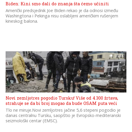
Biden: Kini smo dali do znanja šta ćemo učiniti
Američki predsjednik Joe Biden rekao je da odnosi između
Washingtona i Pekinga nisu oslabljeni američkim rušenjem
kineskog balona.
35.3K
Novi zemljotres pogodio Tursku! Više od 4.300 žrtava,
strahuje se da bi broj mogao da bude OSAM puta veći
Tlo ne miruje.Novi zemljotres jačine 5,6 stepeni pogodio je
danas centralnu Tursku, saopštio je Evropsko-mediteranski
seizmološki centar (EMSC).