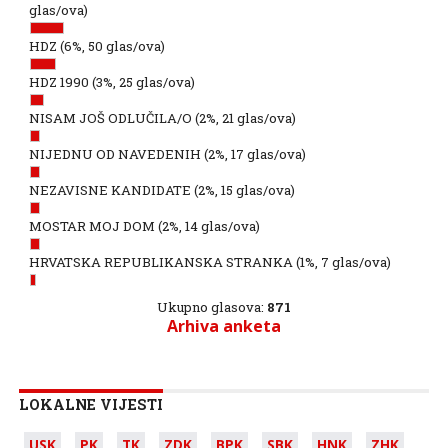
glas/ova)
HDZ
(6%, 50 glas/ova)
HDZ 1990
(3%, 25 glas/ova)
NISAM JOŠ ODLUČILA/O
(2%, 21 glas/ova)
NIJEDNU OD NAVEDENIH
(2%, 17 glas/ova)
NEZAVISNE KANDIDATE
(2%, 15 glas/ova)
MOSTAR MOJ DOM
(2%, 14 glas/ova)
HRVATSKA REPUBLIKANSKA STRANKA
(1%, 7 glas/ova)
Ukupno glasova:
871
Arhiva anketa
LOKALNE VIJESTI
USK
PK
TK
ZDK
BPK
SBK
HNK
ZHK