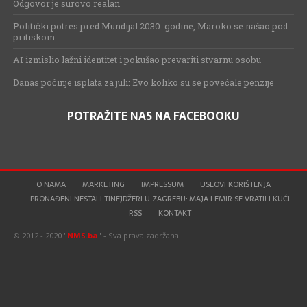
Odgovor je surovo realan
Politički potres pred Mundijal 2030. godine, Maroko se našao pod
pritiskom
AI izmislio lažni identitet i pokušao prevariti stvarnu osobu
Danas počinje isplata za juli: Evo koliko su se povećale penzije
POTRAŽITE NAS NA FACEBOOKU
O NAMA
MARKETING
IMPRESSUM
USLOVI KORIŠTENJA
PRONAĐENI NESTALI TINEJDŽERI U ZAGREBU: MAJA I EMIR SE VRATILI KUĆI
RSS
KONTAKT
© 2012 - 2020 "
NMS.ba
" - Sva prava zadržana.