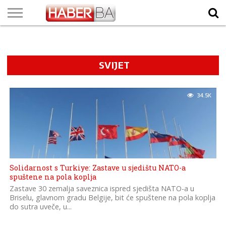
VIJESTI
BIZNIS
SPORT
SHOWBIZ
LIFESTYLE
SCI-
AUTO
ZANIMLJIVOSTI
FOTO
VIDEO
TV
VREMENSKA
STANJE NA
KURSNA
O
MARKETING
IMPRESSUM
KONTAKT
TECH
PROGRAM
PROGNOZA
PUTEVIMA
LISTA
NAMA
SVIJET
34.5K
Solidarnost s Turkiye: Zastave u sjedištu NATO-a
spuštene na pola koplja
Zastave 30 zemalja saveznica ispred sjedišta NATO-a u
Briselu, glavnom gradu Belgije, bit će spuštene na pola koplja
do sutra uveče, u...