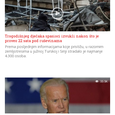
Trogodišnjeg dječaka spasioci izvukli nakon što je
proveo 22 sata pod ruševinama
Prema posljednjim informacijama koje pristižu, u razornim
zemljotresima u južnoj Turskoj i Siriji stradalo je najmanje
4.300 osoba.
33.5K