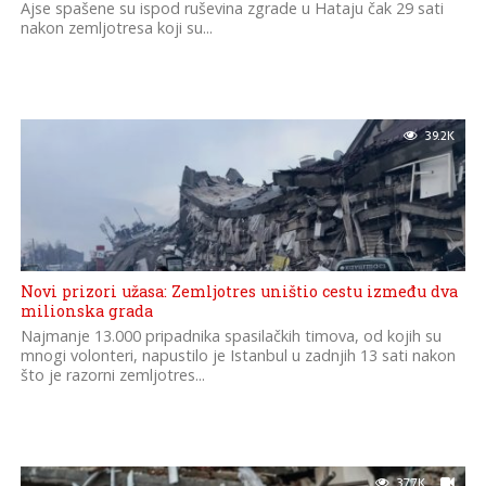
Ajse spašene su ispod ruševina zgrade u Hataju čak 29 sati
nakon zemljotresa koji su...
39.2K
Novi prizori užasa: Zemljotres uništio cestu između dva
milionska grada
Najmanje 13.000 pripadnika spasilačkih timova, od kojih su
mnogi volonteri, napustilo je Istanbul u zadnjih 13 sati nakon
što je razorni zemljotres...
37.7K