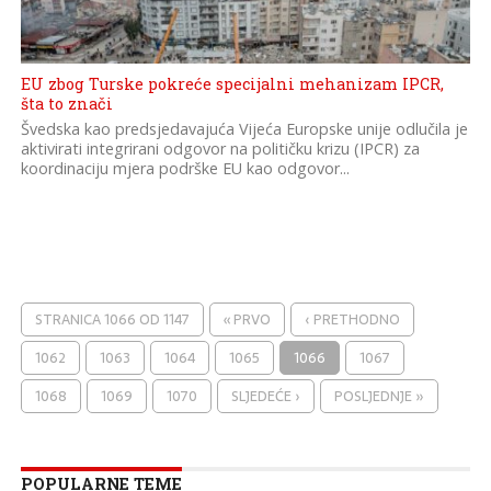
EU zbog Turske pokreće specijalni mehanizam IPCR,
šta to znači
Švedska kao predsjedavajuća Vijeća Europske unije odlučila je
aktivirati integrirani odgovor na političku krizu (IPCR) za
koordinaciju mjera podrške EU kao odgovor...
STRANICA 1066 OD 1147
« PRVO
‹ PRETHODNO
1062
1063
1064
1065
1066
1067
1068
1069
1070
SLJEDEĆE ›
POSLJEDNJE »
POPULARNE TEME