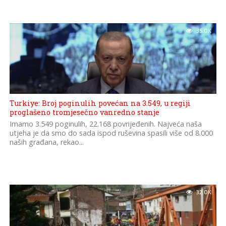
35.0K
Turkiye: Broj poginulih povećan na 3.549, u regiji
proglašeno tromjesečno vanredno stanje
Imamo 3.549 poginulih, 22.168 povrijeđenih. Najveća naša
utjeha je da smo do sada ispod ruševina spasili više od 8.000
naših građana, rekao...
32.0K