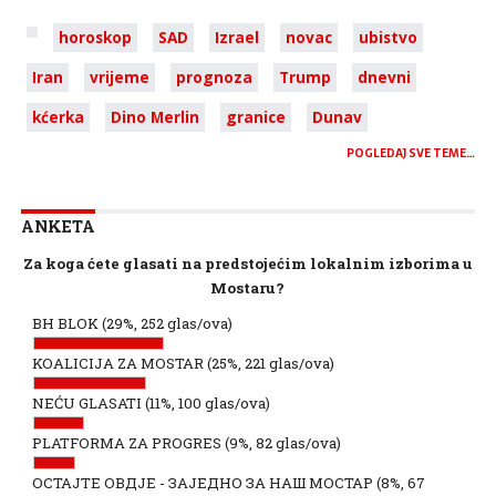
horoskop
SAD
Izrael
novac
ubistvo
Iran
vrijeme
prognoza
Trump
dnevni
kćerka
Dino Merlin
granice
Dunav
POGLEDAJ SVE TEME…
ANKETA
Za koga ćete glasati na predstojećim lokalnim izborima u
Mostaru?
BH BLOK
(29%, 252 glas/ova)
KOALICIJA ZA MOSTAR
(25%, 221 glas/ova)
NEĆU GLASATI
(11%, 100 glas/ova)
PLATFORMA ZA PROGRES
(9%, 82 glas/ova)
ОСТАЈТЕ ОВДЈЕ - ЗАЈЕДНО ЗА НАШ МОСТАР
(8%, 67