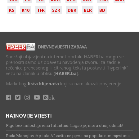
KS
K10
TFR
SZR
DBR
BLR
BD
Sadržaji objavljeni na internet portalu HABER.ba mogu se
prenositi samo uz obavezu navođenja izvora. Iza zadnje
rečenice prenesenog ili citiranog teksta postaviti "hyperlink"
vezu na članak u obliku (
HABER.ba
).
Marketing
lista klijenata
koji su nam ukazali povjerenje.
ok
NAJNOVIJE VIJESTI
Figo bez milosti prema Infantinu: Lagao je, mora otići, odmah!
Rada Manojlović pitala AI zašto ne pjeva na popularnim mjestima: