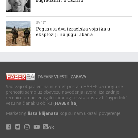
sugrađanin u Cazinu
SVIJET
Poginula dva izraelska vojnika u
eksploziji na jugu Libana
Sadržaji objavljeni na internet portalu HABER.ba mogu se
prenositi samo uz obavezu navođenja izvora. Iza zadnje
rečenice prenesenog ili citiranog teksta postaviti "hyperlink"
vezu na članak u obliku (
HABER.ba
).
Marketing
lista klijenata
koji su nam ukazali povjerenje.
ok