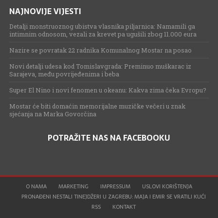
NAJNOVIJE VIJESTI
Detalji monstruoznog ubistva vlasnika piljarnica: Namamili ga
intimnim odnosom, vezali za krevet pa ugušili zbog 11.000 eura
Nazire se povratak 22 radnika Komunalnog Mostar na posao
Novi detalji udesa kod Tomislavgrada: Preminuo muškarac iz
Sarajeva, među povrijeđenima i beba
Super El Nino i novi fenomen u okeanu: Kakva zima čeka Evropu?
Mostar će biti domaćin memorijalne muzičke večeri u znak
sjećanja na Marka Govorčina
POTRAŽITE NAS NA FACEBOOKU
O NAMA
MARKETING
IMPRESSUM
USLOVI KORIŠTENJA
PRONAĐENI NESTALI TINEJDŽERI U ZAGREBU: MAJA I EMIR SE VRATILI KUĆI
RSS
KONTAKT