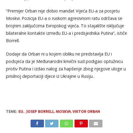
“Premijer Orban nije dobio mandat Vijeća EU-a za posjetu
Moskvi. Pozicija EU-a o ruskom agresivnom ratu održava se
brojnim zaključcima Evropskog vijeća. To stajalište isključuje
bilateralne kontakte između EU-a i predsjednika Putina”, ističe
Borrell.
Dodaje da Orban ni u kojem obliku ne predstavlja EU i
podsjeća da je Međunarodni krivični sud podigao optužnicu
protiv Putina i izdao nalog za hapšenje zbog njegove uloge u
prisilnoj deportaciji djece iz Ukrajine u Rusiju..
TEME:
EU
,
,
JOSEP BORRELL
,
MOSKVA
,
VIKTOR ORBAN