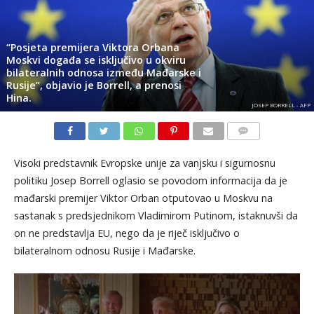
“Posjeta premijera Viktora Orbana
Moskvi događa se isključivo u okviru
bilateralnih odnosa između Mađarske i
Rusije”, objavio je Borrell, a prenosi
Hina.
JOSEP BORRELL - AFP
KOMENTARI
Visoki predstavnik Evropske unije za vanjsku i sigurnosnu
politiku Josep Borrell oglasio se povodom informacija da je
mađarski premijer Viktor Orban otputovao u Moskvu na
sastanak s predsjednikom Vladimirom Putinom, istaknuvši da
on ne predstavlja EU, nego da je riječ isključivo o
bilateralnom odnosu Rusije i Mađarske.