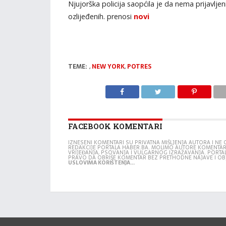
Njujorška policija saopćila je da nema prijavljeni
ozlijeđenih. prenosi
novi
TEME:
,
NEW YORK
,
POTRES
FACEBOOK KOMENTARI
IZNESENI KOMENTARI SU PRIVATNA MIŠLJENJA AUTORA I N
REDAKCIJE PORTALA HABER.BA. MOLIMO AUTORE KOMENTA
VRIJEĐANJA, PSOVANJA I VULGARNOG IZRAŽAVANJA. PORTA
PRAVO DA OBRIŠE KOMENTAR BEZ PRETHODNE NAJAVE I OB
USLOVIMA KORIŠTENJA...