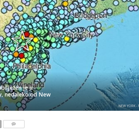
bilježen je u
ey, nedaleko od New
NEW YORK - 
KOMENTARI