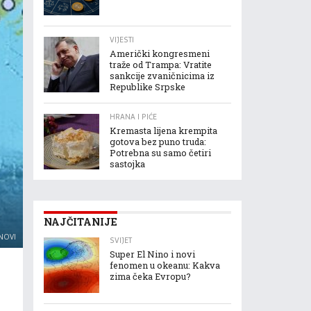
VIJESTI
Američki kongresmeni
traže od Trampa: Vratite
sankcije zvaničnicima iz
Republike Srpske
HRANA I PIĆE
Kremasta lijena krempita
gotova bez puno truda:
Potrebna su samo četiri
sastojka
NAJČITANIJE
NOVI
SVIJET
Super El Nino i novi
fenomen u okeanu: Kakva
zima čeka Evropu?