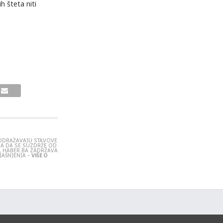
h šteta niti
E ODRAŽAVAJU STAVOVE
RA DA SE SUZDRŽE OD
L HABER.BA ZADRŽAVA
JAŠNJENJA -
VIŠE O