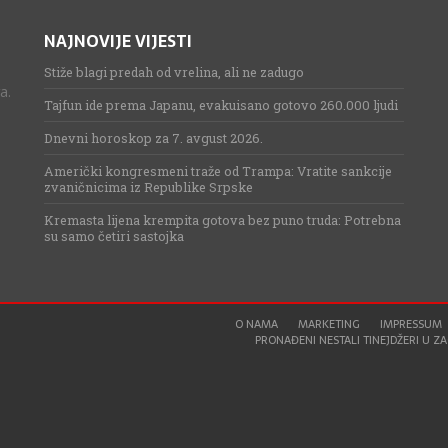
NAJNOVIJE VIJESTI
Stiže blagi predah od vrelina, ali ne zadugo
a.
Tajfun ide prema Japanu, evakuisano gotovo 260.000 ljudi
Dnevni horoskop za 7. avgust 2026.
Američki kongresmeni traže od Trampa: Vratite sankcije
zvaničnicima iz Republike Srpske
Kremasta lijena krempita gotova bez puno truda: Potrebna
su samo četiri sastojka
O NAMA
MARKETING
IMPRESSUM
PRONAĐENI NESTALI TINEJDŽERI U ZAG