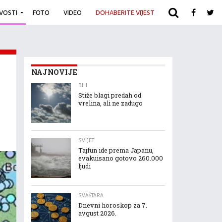
IVOSTI
FOTO
VIDEO
DOHABERITE VIJEST
ARHIVA
NAJNOVIJE
BIH
Stiže blagi predah od
vrelina, ali ne zadugo
SVIJET
Tajfun ide prema Japanu,
evakuisano gotovo 260.000
ljudi
SVAŠTARA
Dnevni horoskop za 7.
avgust 2026.