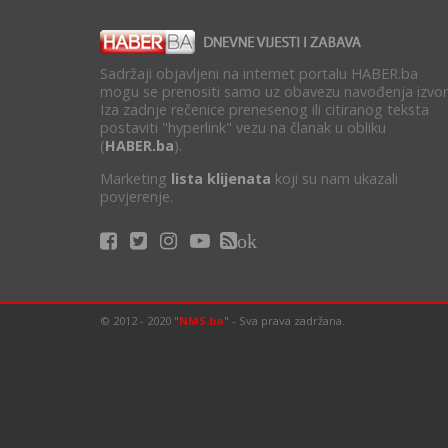
Sadržaji objavljeni na internet portalu HABER.ba
mogu se prenositi samo uz obavezu navođenja izvor
Iza zadnje rečenice prenesenog ili citiranog teksta
postaviti "hyperlink" vezu na članak u obliku
(
HABER.ba
).
Marketing
lista klijenata
koji su nam ukazali
povjerenje.
ok
© 2012 - 2020 "
NMS.ba
" - Sva prava zadržana.