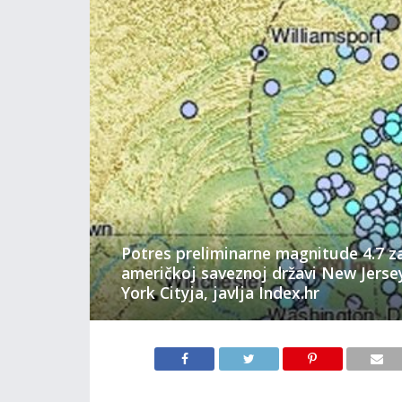
Potres preliminarne magnitude 4.7 za
američkoj saveznoj državi New Jers
York Cityja, javlja Index.hr