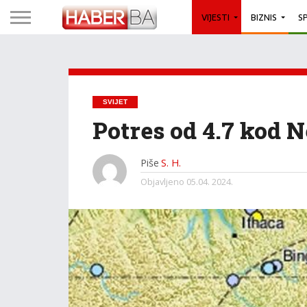
VIJESTI
BIZNIS
S
SVIJET
Potres od 4.7 kod 
Piše
S. H.
Objavljeno
05.04. 2024.