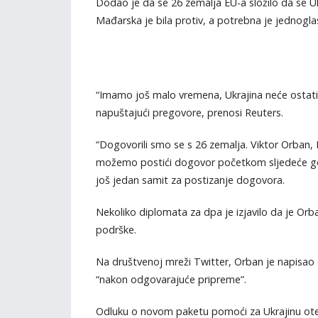
Dodao je da se 26 zemalja EU-a složilo da se U
Mađarska je bila protiv, a potrebna je jednogla
“Imamo još malo vremena, Ukrajina neće ostati 
napuštajući pregovore, prenosi Reuters.
“Dogovorili smo se s 26 zemalja. Viktor Orban, 
možemo postići dogovor početkom sljedeće godin
još jedan samit za postizanje dogovora.
Nekoliko diplomata za dpa je izjavilo da je Orb
podrške.
Na društvenoj mreži Twitter, Orban je napisao 
“nakon odgovarajuće pripreme”.
Odluku o novom paketu pomoći za Ukrajinu oteža