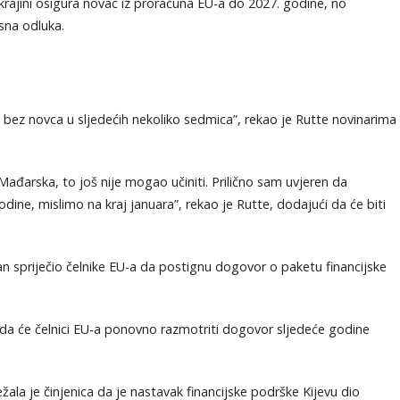
krajini osigura novac iz proračuna EU-a do 2027. godine, no
sna odluka.
bez novca u sljedećih nekoliko sedmica”, rekao je Rutte novinarima
Mađarska, to još nije mogao učiniti. Prilično sam uvjeren da
e, mislimo na kraj januara”, rekao je Rutte, dodajući da će biti
an spriječio čelnike EU-a da postignu dogovor o paketu financijske
da će čelnici EU-a ponovno razmotriti dogovor sljedeće godine
la je činjenica da je nastavak financijske podrške Kijevu dio