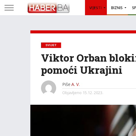
VIJESTI
BIZNIS
S
SVIJET
Viktor Orban bloki
pomoći Ukrajini
Piše
A. V.
Objavljeno
15.12. 2023.