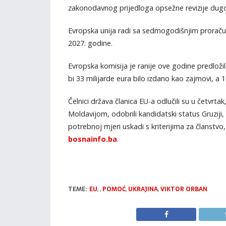
zakonodavnog prijedloga opsežne revizije dug
Evropska unija radi sa sedmogodišnjim proraču
2027. godine.
Evropska komisija je ranije ove godine predložil
bi 33 milijarde eura bilo izdano kao zajmovi, a
Čelnici država članica EU-a odlučili su u četvrta
Moldavijom, odobrili kandidatski status Gruziji
potrebnoj mjeri uskadi s kriterijima za članstvo
bosnainfo.ba
.
TEME:
EU
,
,
POMOĆ
,
UKRAJINA
,
VIKTOR ORBAN