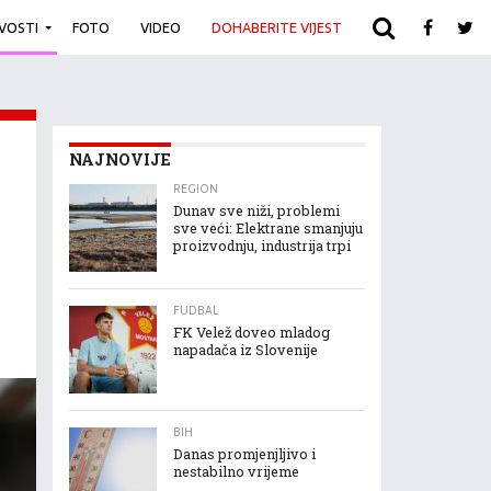
IVOSTI
FOTO
VIDEO
DOHABERITE VIJEST
ARHIVA
NAJNOVIJE
REGION
Dunav sve niži, problemi
sve veći: Elektrane smanjuju
proizvodnju, industrija trpi
FUDBAL
FK Velež doveo mladog
napadača iz Slovenije
BIH
Danas promjenjljivo i
nestabilno vrijeme