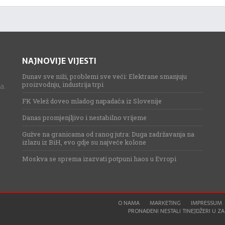
NAJNOVIJE VIJESTI
Dunav sve niži, problemi sve veći: Elektrane smanjuju
proizvodnju, industrija trpi
a.
FK Velež doveo mladog napadača iz Slovenije
Danas promjenjljivo i nestabilno vrijeme
Gužve na granicama od ranog jutra: Duga zadržavanja na
izlazu iz BiH, evo gdje su najveće kolone
Moskva se sprema izazvati potpuni haos u Evropi
O NAMA
MARKETING
IMPRESSUM
PRONAĐENI NESTALI TINEJDŽERI U ZAG