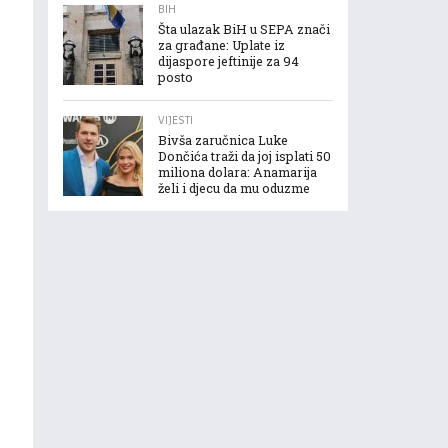
BIH
Šta ulazak BiH u SEPA znači
za građane: Uplate iz
dijaspore jeftinije za 94
posto
VIJESTI
Bivša zaručnica Luke
Dončića traži da joj isplati 50
miliona dolara: Anamarija
želi i djecu da mu oduzme