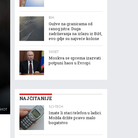
BIH
Gužve na granicama od
ranog jutra: Duga
zadržavanja na izlazu iz BiH,
evo gdje su najveće kolone
SVIJET
Moskva se sprema izazvati
potpuni haos u Evropi
NAJČITANIJE
SCI-TECH
SHOT
Imate li stari telefon u ladici:
Možda držite pravo malo
bogatstvo