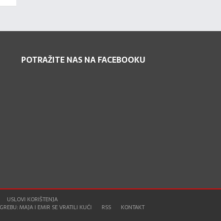
POTRAŽITE NAS NA FACEBOOKU
USLOVI KORIŠTENJA
REBU: MAJA I EMIR SE VRATILI KUĆI
RSS
KONTAKT