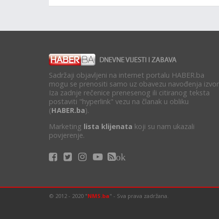
Sadržaji objavljeni na internet portalu HABER.ba
mogu se prenositi samo uz obavezu navođenja izvor
Iza zadnje rečenice prenesenog ili citiranog teksta
postaviti "hyperlink" vezu na članak u obliku
(
HABER.ba
).
Marketing
lista klijenata
koji su nam ukazali
povjerenje.
ok
© 2012 - 2020 "
NMS.ba
" - Sva prava zadržana.