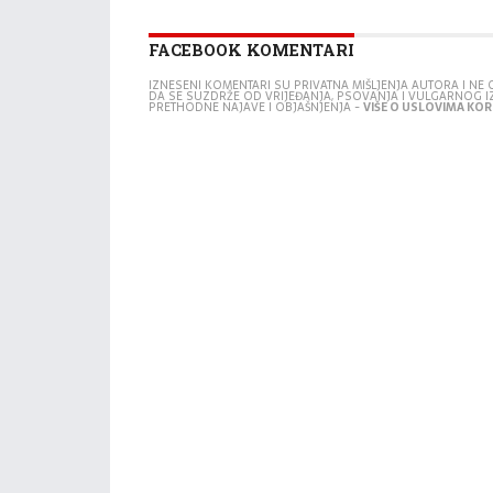
FACEBOOK KOMENTARI
IZNESENI KOMENTARI SU PRIVATNA MIŠLJENJA AUTORA I N
DA SE SUZDRŽE OD VRIJEĐANJA, PSOVANJA I VULGARNOG 
PRETHODNE NAJAVE I OBJAŠNJENJA -
VIŠE O USLOVIMA KORI