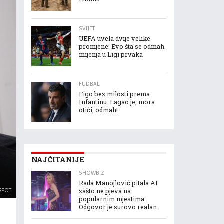
SVIJET
UEFA uvela dvije velike
promjene: Evo šta se odmah
mijenja u Ligi prvaka
FUDBAL
Figo bez milosti prema
Infantinu: Lagao je, mora
otići, odmah!
NAJČITANIJE
SHOWBIZ
Rada Manojlović pitala AI
SPOT
zašto ne pjeva na
popularnim mjestima:
Odgovor je surovo realan