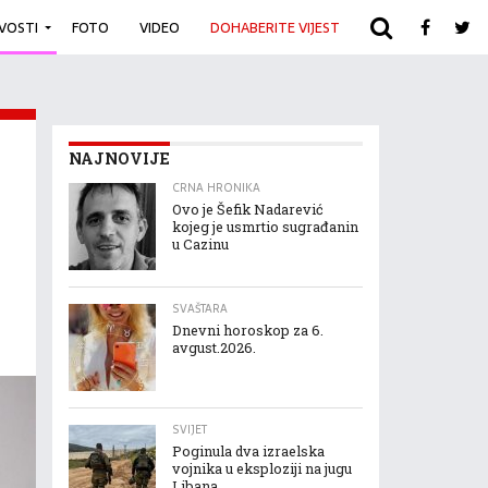
IVOSTI
FOTO
VIDEO
DOHABERITE VIJEST
ARHIVA
NAJNOVIJE
CRNA HRONIKA
Ovo je Šefik Nadarević
kojeg je usmrtio sugrađanin
u Cazinu
SVAŠTARA
Dnevni horoskop za 6.
avgust.2026.
SVIJET
Poginula dva izraelska
vojnika u eksploziji na jugu
Libana