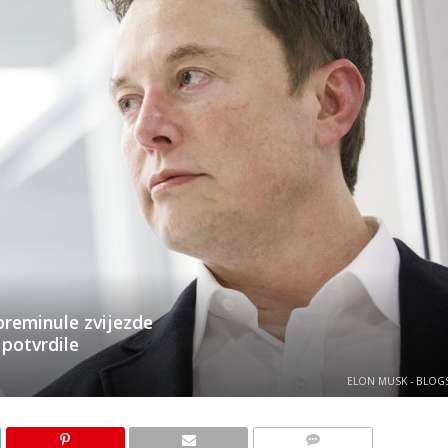
preminule zvijezde
 potvrdile
ELON MUSK - BLOG