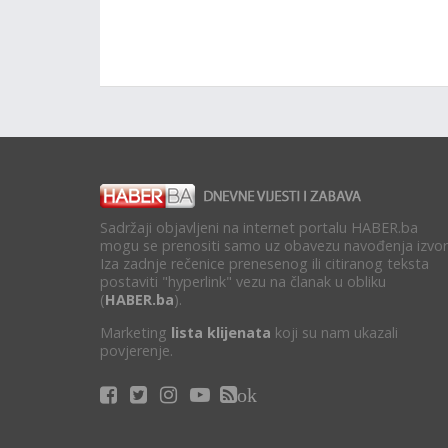
Sadržaji objavljeni na internet portalu HABER.ba
mogu se prenositi samo uz obavezu navođenja izvor
Iza zadnje rečenice prenesenog ili citiranog teksta
postaviti "hyperlink" vezu na članak u obliku
(
HABER.ba
).
Marketing
lista klijenata
koji su nam ukazali
povjerenje.
ok