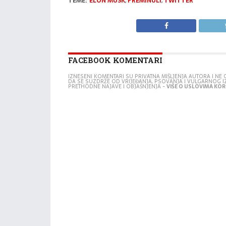
TEME:
ELON MUSK
,
PREMINULI
,
TWITTER
FACEBOOK KOMENTARI
IZNESENI KOMENTARI SU PRIVATNA MIŠLJENJA AUTORA I N
DA SE SUZDRŽE OD VRIJEĐANJA, PSOVANJA I VULGARNOG 
PRETHODNE NAJAVE I OBJAŠNJENJA -
VIŠE O USLOVIMA KORI