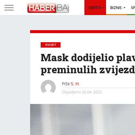
VIJESTI
BIZNIS
S
SVIJET
Mask dodijelio pla
preminulih zvijez
Piše
S. H.
Objavljeno
26.04. 2023.