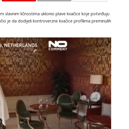
KOMENTARI
m slavnim ličnostima uklonio plave kvačice koje potvrđuju
čio je da dodijeli kontroverzne kvačice profilima preminulih