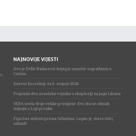
NAJNOVIJE VIJESTI
Ovo je Šefik Nadarević kojeg je usmrtio sugrađanin u
Cazinu
a.
Dnevni horoskop za 6. avgust.2026.
Poginula dva izraelska vojnika u eksploziji na jugu Libana
UEFA uvela dvije velike promjene: Evo šta se odmah
mijenja u Ligi prvaka
Figo bez milosti prema Infantinu: Lagao je, mora otići,
odmah!