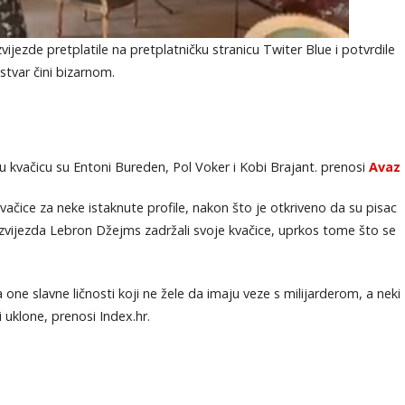
jezde pretplatile na pretplatničku stranicu Twiter Blue i potvrdile
stvar čini bizarnom.
u kvačicu su Entoni Bureden, Pol Voker i Kobi Brajant. prenosi
Avaz
vačice za neke istaknute profile, nakon što je otkriveno da su pisac
 zvijezda Lebron Džejms zadržali svoje kvačice, uprkos tome što se
 one slavne ličnosti koji ne žele da imaju veze s milijarderom, a neki
i uklone, prenosi Index.hr.