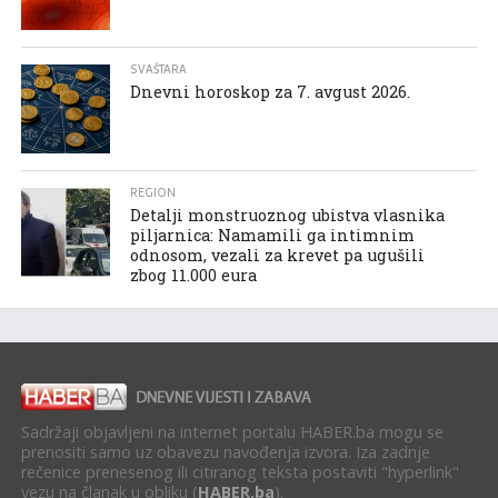
SVAŠTARA
Dnevni horoskop za 7. avgust 2026.
REGION
Detalji monstruoznog ubistva vlasnika
piljarnica: Namamili ga intimnim
odnosom, vezali za krevet pa ugušili
zbog 11.000 eura
Sadržaji objavljeni na internet portalu HABER.ba mogu se
prenositi samo uz obavezu navođenja izvora. Iza zadnje
rečenice prenesenog ili citiranog teksta postaviti "hyperlink"
vezu na članak u obliku (
HABER.ba
).