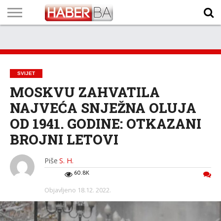
VIJESTI
BIZNIS
SPORT
SHOWBIZ
LIFESTYLE
SCI-
AUTO
ZANIMLJIVOSTI
FOTO
VIDEO
TV
VREMENSKA
STANJE NA
KURSNA
O
MARKETING
IMPRESSUM
KONTAKT
TECH
PROGRAM
PROGNOZA
PUTEVIMA
LISTA
NAMA
SVIJET
MOSKVU ZAHVATILA
NAJVEĆA SNJEŽNA OLUJA
OD 1941. GODINE: OTKAZANI
BROJNI LETOVI
Piše
S. H.
60.8K
Objavljeno
18.12. 2022.