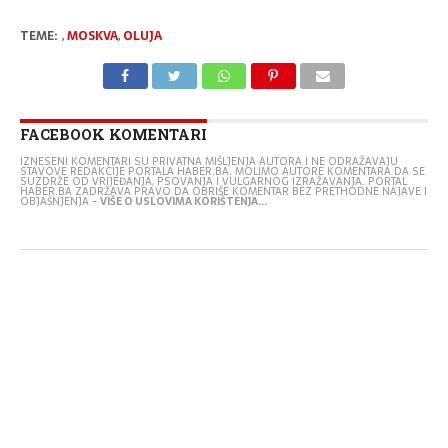
TEME:
,
MOSKVA
,
OLUJA
FACEBOOK KOMENTARI
IZNESENI KOMENTARI SU PRIVATNA MIŠLJENJA AUTORA I NE ODRAŽAVAJU
STAVOVE REDAKCIJE PORTALA HABER.BA. MOLIMO AUTORE KOMENTARA DA SE
SUZDRŽE OD VRIJEĐANJA, PSOVANJA I VULGARNOG IZRAŽAVANJA. PORTAL
HABER.BA ZADRŽAVA PRAVO DA OBRIŠE KOMENTAR BEZ PRETHODNE NAJAVE I
OBJAŠNJENJA -
VIŠE O USLOVIMA KORIŠTENJA...