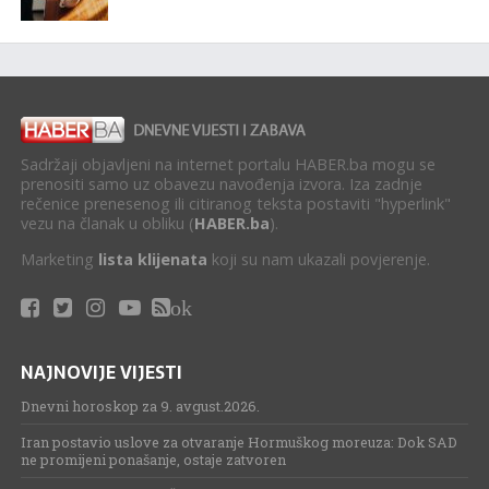
Sadržaji objavljeni na internet portalu HABER.ba mogu se
prenositi samo uz obavezu navođenja izvora. Iza zadnje
rečenice prenesenog ili citiranog teksta postaviti "hyperlink"
vezu na članak u obliku (
HABER.ba
).
Marketing
lista klijenata
koji su nam ukazali povjerenje.
ok
NAJNOVIJE VIJESTI
Dnevni horoskop za 9. avgust.2026.
Iran postavio uslove za otvaranje Hormuškog moreuza: Dok SAD
ne promijeni ponašanje, ostaje zatvoren