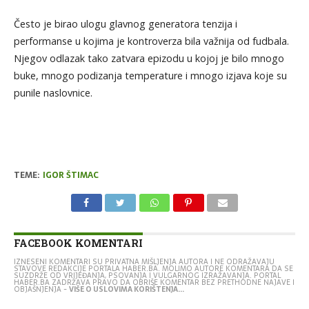
Često je birao ulogu glavnog generatora tenzija i
performanse u kojima je kontroverza bila važnija od fudbala.
Njegov odlazak tako zatvara epizodu u kojoj je bilo mnogo
buke, mnogo podizanja temperature i mnogo izjava koje su
punile naslovnice.
TEME:
IGOR ŠTIMAC
FACEBOOK KOMENTARI
IZNESENI KOMENTARI SU PRIVATNA MIŠLJENJA AUTORA I NE ODRAŽAVAJU
STAVOVE REDAKCIJE PORTALA HABER.BA. MOLIMO AUTORE KOMENTARA DA SE
SUZDRŽE OD VRIJEĐANJA, PSOVANJA I VULGARNOG IZRAŽAVANJA. PORTAL
HABER.BA ZADRŽAVA PRAVO DA OBRIŠE KOMENTAR BEZ PRETHODNE NAJAVE I
OBJAŠNJENJA -
VIŠE O USLOVIMA KORIŠTENJA...