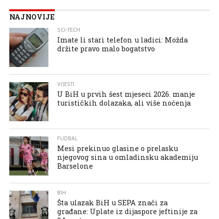
NAJNOVIJE
SCI-TECH
Imate li stari telefon u ladici: Možda
držite pravo malo bogatstvo
VIJESTI
U BiH u prvih šest mjeseci 2026. manje
turističkih dolazaka, ali više noćenja
FUDBAL
Mesi prekinuo glasine o prelasku
njegovog sina u omladinsku akademiju
Barselone
BIH
Šta ulazak BiH u SEPA znači za
građane: Uplate iz dijaspore jeftinije za