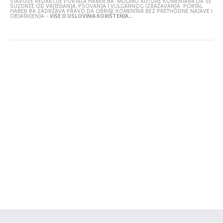
STAVOVE REDAKCIJE PORTALA HABER.BA. MOLIMO AUTORE KOMENTARA DA SE
SUZDRŽE OD VRIJEĐANJA, PSOVANJA I VULGARNOG IZRAŽAVANJA. PORTAL
HABER.BA ZADRŽAVA PRAVO DA OBRIŠE KOMENTAR BEZ PRETHODNE NAJAVE I
OBJAŠNJENJA -
VIŠE O USLOVIMA KORIŠTENJA...