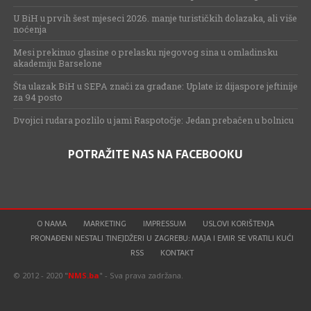
U BiH u prvih šest mjeseci 2026. manje turističkih dolazaka, ali više
noćenja
Mesi prekinuo glasine o prelasku njegovog sina u omladinsku
akademiju Barselone
Šta ulazak BiH u SEPA znači za građane: Uplate iz dijaspore jeftinije
za 94 posto
Dvojici rudara pozlilo u jami Raspotočje: Jedan prebačen u bolnicu
POTRAŽITE NAS NA FACEBOOKU
O NAMA
MARKETING
IMPRESSUM
USLOVI KORIŠTENJA
PRONAĐENI NESTALI TINEJDŽERI U ZAGREBU: MAJA I EMIR SE VRATILI KUĆI
RSS
KONTAKT
© 2012 - 2020 "
NMS.ba
" - Sva prava zadržana.