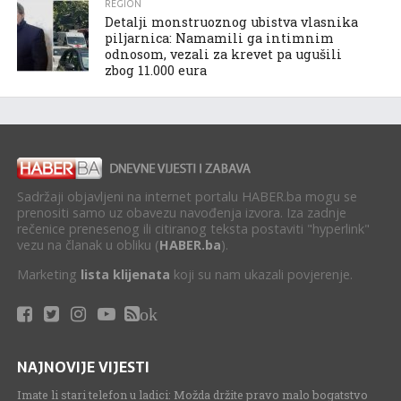
REGION
Detalji monstruoznog ubistva vlasnika
piljarnica: Namamili ga intimnim
odnosom, vezali za krevet pa ugušili
zbog 11.000 eura
Sadržaji objavljeni na internet portalu HABER.ba mogu se
prenositi samo uz obavezu navođenja izvora. Iza zadnje
rečenice prenesenog ili citiranog teksta postaviti "hyperlink"
vezu na članak u obliku (
HABER.ba
).
Marketing
lista klijenata
koji su nam ukazali povjerenje.
ok
NAJNOVIJE VIJESTI
Imate li stari telefon u ladici: Možda držite pravo malo bogatstvo