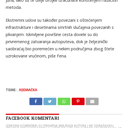
juna, iako su te dvije brojke izračunate korištenjem različitih
metoda.
Ekstremni uslovi su također povezani s oštećenjem
infrastrukture i desetinama smrtnih slučajeva povezanih s
plivanjem. Iskrivljene površine cesta dovele su do
privremenog zatvaranja autoputeva, dok je željeznički
saobraćaj bio poremećen u nekim područjima zbog štete
uzrokovane vrućinom, piše Fena.
TEME:
,
NJEMAČKA
FACEBOOK KOMENTARI
IZNESENI KOMENTARI SU PRIVATNA MIŠLJENJA AUTORA I NE ODRAŽAVAJU