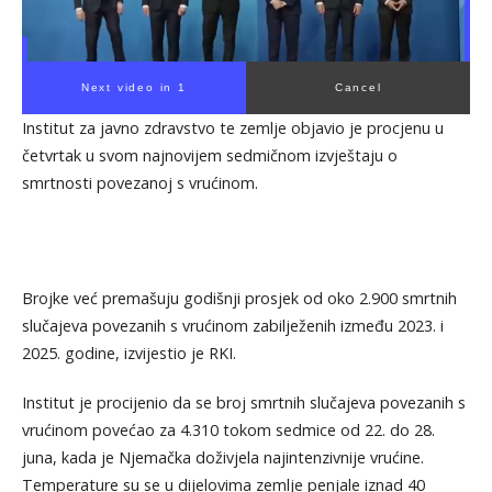
Next video in 1
Cancel
Institut za javno zdravstvo te zemlje objavio je procjenu u
četvrtak u svom najnovijem sedmičnom izvještaju o
smrtnosti povezanoj s vrućinom.
Brojke već premašuju godišnji prosjek od oko 2.900 smrtnih
slučajeva povezanih s vrućinom zabilježenih između 2023. i
2025. godine, izvijestio je RKI.
Institut je procijenio da se broj smrtnih slučajeva povezanih s
vrućinom povećao za 4.310 tokom sedmice od 22. do 28.
juna, kada je Njemačka doživjela najintenzivnije vrućine.
Temperature su se u dijelovima zemlje penjale iznad 40