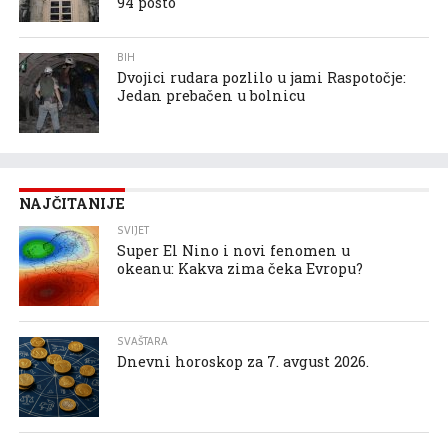
94 posto
BIH
Dvojici rudara pozlilo u jami Raspotočje:
Jedan prebačen u bolnicu
NAJČITANIJE
SVIJET
Super El Nino i novi fenomen u
okeanu: Kakva zima čeka Evropu?
SVAŠTARA
Dnevni horoskop za 7. avgust 2026.