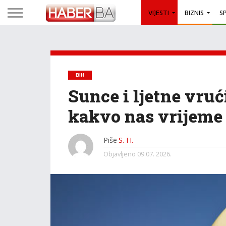
VIJESTI
BIZNIS
S
BIH
Sunce i ljetne vruć
kakvo nas vrijeme 
Piše
S. H.
Objavljeno
09.07. 2026.