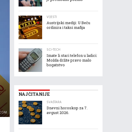
VIJESTI
Austrijski mediji: U Beču
ordinira i taksi mafija
SCI-TECH
Imate li stari telefon u ladici:
Možda držite pravo malo
bogatstvo
NAJČITANIJE
SVAŠTARA
Dnevni horoskop za 7.
.COM
avgust 2026.