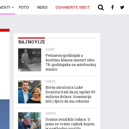
IVOSTI
FOTO
VIDEO
DOHABERITE VIJEST
ARHIVA
NAJNOVIJE
SVIJET
Petnaestogodišnjak u
kostimu klauna nasmrt izbo
78-godišnjaka na autobuskoj
stanici
VIJESTI
Bivša zaručnica Luke
Dončića traži da joj isplati 50
miliona dolara: Anamarija
želi i djecu da mu oduzme
VIJESTI
Drama zeničkih rudara: U
jamu se vratio radnik kojem
je prethodno pozlilo