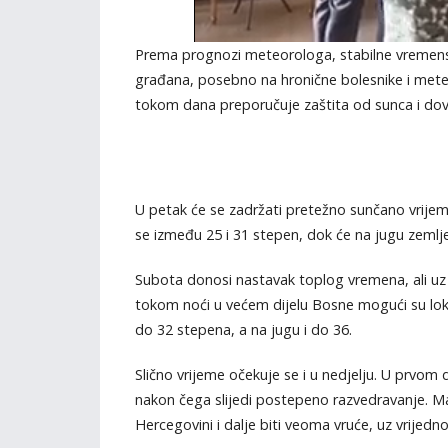
Prema prognozi meteorologa, stabilne vremenske 
građana, posebno na hronične bolesnike i meteo
tokom dana preporučuje zaštita od sunca i dov
U petak će se zadržati pretežno sunčano vrije
se između 25 i 31 stepen, dok će na jugu zemlje
Subota donosi nastavak toplog vremena, ali uz
tokom noći u većem dijelu Bosne mogući su loka
do 32 stepena, a na jugu i do 36.
Slično vrijeme očekuje se i u nedjelju. U prvom 
nakon čega slijedi postepeno razvedravanje. M
Hercegovini i dalje biti veoma vruće, uz vrijedn