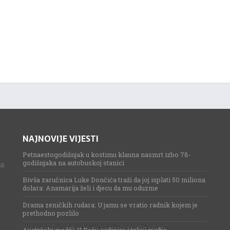
NAJNOVIJE VIJESTI
Petnaestogodišnjak u kostimu klauna nasmrt izbo 78-
godišnjaka na autobuskoj stanici
a.
Bivša zaručnica Luke Dončića traži da joj isplati 50 miliona
dolara: Anamarija želi i djecu da mu oduzme
Drama zeničkih rudara: U jamu se vratio radnik kojem je
prethodno pozlilo