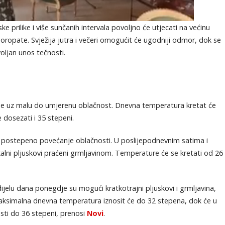
prilike i više sunčanih intervala povoljno će utjecati na većinu
ropate. Svježija jutra i večeri omogućit će ugodniji odmor, dok se
oljan unos tečnosti.
me uz malu do umjerenu oblačnost. Dnevna temperatura kretat će
 dosezati i 35 stepeni.
 postepeno povećanje oblačnosti. U poslijepodnevnim satima i
lni pljuskovi praćeni grmljavinom. Temperature će se kretati od 26
dijelu dana ponegdje su mogući kratkotrajni pljuskovi i grmljavina,
aksimalna dnevna temperatura iznosit će do 32 stepena, dok će u
osti do 36 stepeni, prenosi
Novi
.