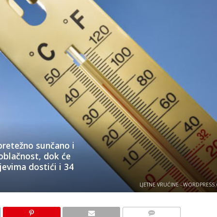
pretežno sunčano i
oblačnost, dok će
evima dostići i 34
LJETNE VRUĆINE - WORDPRESS