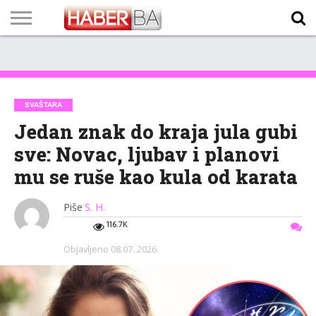
VIJESTI
BIZNIS
SPORT
SHOWBIZ
LIFESTYLE
SCI-
AUTO
ZANIMLJIVOSTI
FOTO
VIDEO
TV
VREMENSKA
STANJE NA
KURSNA
O
MARKETING
IMPRESSUM
KONTAKT
TECH
PROGRAM
PROGNOZA
PUTEVIMA
LISTA
NAMA
SVAŠTARA
Jedan znak do kraja jula gubi
sve: Novac, ljubav i planovi
mu se ruše kao kula od karata
Piše
S. H.
116.7K
Objavljeno
08.07. 2026.