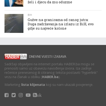
želi i djecu da mu oduzme
BIH
Gužve na granicama od ranog jutra:
Duga zadržavanja na izlazu iz BiH, evo
gdje su najveće kolone
Sadržaji objavljeni na internet portalu HABER.ba mogu se
prenositi samo uz obavezu navođenja izvora. Iza zadnje
rečenice prenesenog ili citiranog teksta postaviti "hyperlink"
vezu na članak u obliku (
HABER.ba
).
Marketing
lista klijenata
koji su nam ukazali povjerenje.
ok