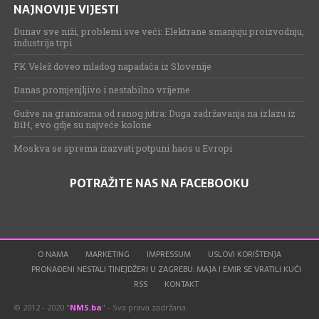
NAJNOVIJE VIJESTI
Dunav sve niži, problemi sve veći: Elektrane smanjuju proizvodnju,
industrija trpi
FK Velež doveo mladog napadača iz Slovenije
Danas promjenjljivo i nestabilno vrijeme
Gužve na granicama od ranog jutra: Duga zadržavanja na izlazu iz
BiH, evo gdje su najveće kolone
Moskva se sprema izazvati potpuni haos u Evropi
POTRAŽITE NAS NA FACEBOOKU
O NAMA
MARKETING
IMPRESSUM
USLOVI KORIŠTENJA
PRONAĐENI NESTALI TINEJDŽERI U ZAGREBU: MAJA I EMIR SE VRATILI KUĆI
RSS
KONTAKT
© 2012 - 2020 "
NMS.ba
" - Sva prava zadržana.