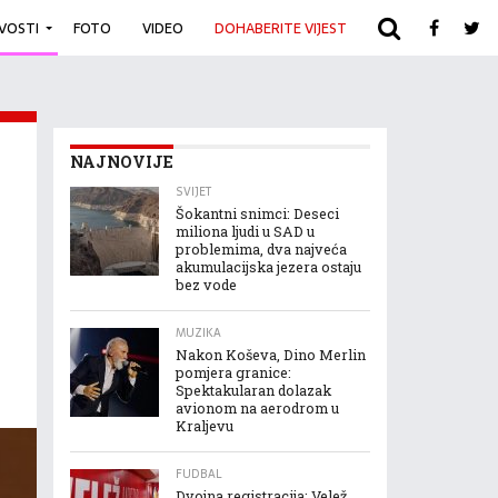
IVOSTI
FOTO
VIDEO
DOHABERITE VIJEST
ARHIVA
NAJNOVIJE
SVIJET
Šokantni snimci: Deseci
miliona ljudi u SAD u
problemima, dva najveća
akumulacijska jezera ostaju
bez vode
MUZIKA
Nakon Koševa, Dino Merlin
pomjera granice:
Spektakularan dolazak
avionom na aerodrom u
Kraljevu
FUDBAL
Dvojna registracija: Velež