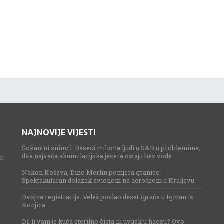
NAJNOVIJE VIJESTI
Šokantni snimci: Deseci miliona ljudi u SAD u problemima,
dva najveća akumulacijska jezera ostaju bez vode
a.
Nakon Koševa, Dino Merlin pomjera granice:
Spektakularan dolazak avionom na aerodrom u Kraljevu
Dvojna registracija: Velež poslao deset igrača u Igman iz
Konjica
Da li vam je kuća sterilno čista ili uvijek u haosu? Ovo