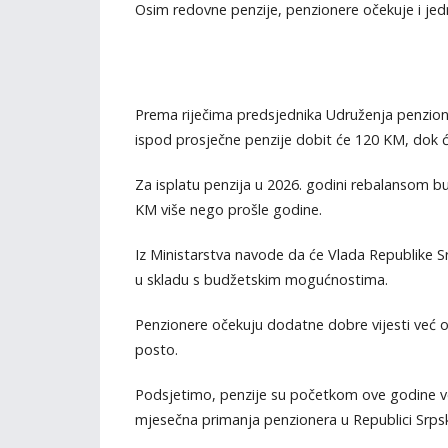
Osim redovne penzije, penzionere očekuje i j
Prema riječima predsjednika Udruženja penzione
ispod prosječne penzije dobit će 120 KM, dok ć
Za isplatu penzija u 2026. godini rebalansom bu
KM više nego prošle godine.
Iz Ministarstva navode da će Vlada Republike Sr
u skladu s budžetskim mogućnostima.
Penzionere očekuju dodatne dobre vijesti već od
posto.
Podsjetimo, penzije su početkom ove godine v
mjesečna primanja penzionera u Republici Srpsk