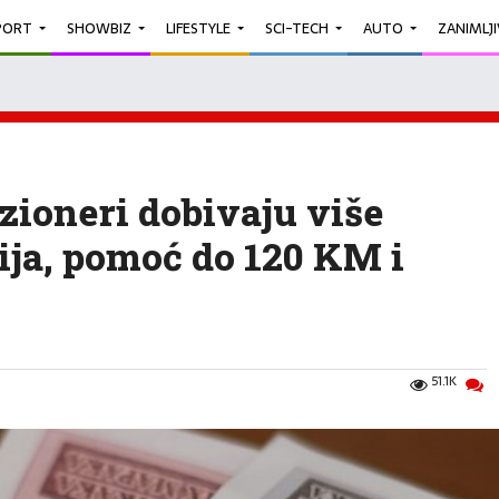
PORT
SHOWBIZ
LIFESTYLE
SCI-TECH
AUTO
ZANIMLJ
nzioneri dobivaju više
ija, pomoć do 120 KM i
51.1K