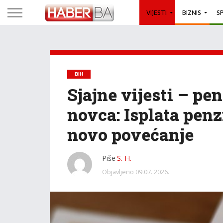
VIJESTI
BIZNIS
S
BIH
Sjajne vijesti – pe
novca: Isplata penz
novo povećanje
Piše
S. H.
Objavljeno
09.07. 2026.