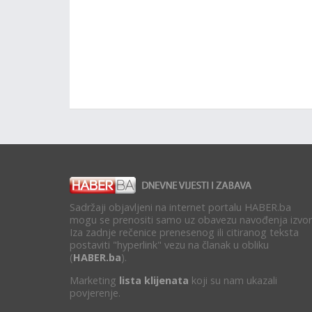
Sadržaji objavljeni na internet portalu HABER.ba
mogu se prenositi samo uz obavezu navođenja izvor
Iza zadnje rečenice prenesenog ili citiranog teksta
postaviti "hyperlink" vezu na članak u obliku
(
HABER.ba
).
Marketing
lista klijenata
koji su nam ukazali
povjerenje.