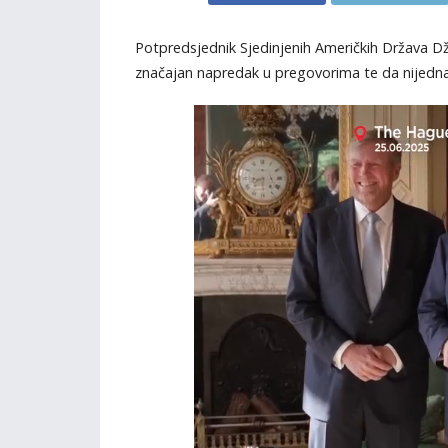
Potpredsjednik Sjedinjenih Američkih Država Džej
značajan napredak u pregovorima te da nijedna s