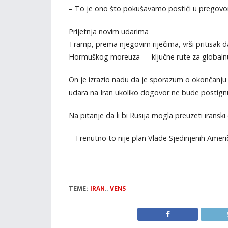
– To je ono što pokušavamo postići u pregovor
Prijetnja novim udarima
Tramp, prema njegovim riječima, vrši pritisak 
Hormuškog moreuza — ključne rute za globalnu 
On je izrazio nadu da je sporazum o okončanju 
udara na Iran ukoliko dogovor ne bude postign
Na pitanje da li bi Rusija mogla preuzeti iransk
– Trenutno to nije plan Vlade Sjedinjenih Američk
TEME:
IRAN
,
,
VENS