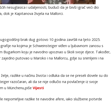
ih nesuglasica i udaljenosti, budući da je bivši igrač veći dio
dok je Kapitanova živjela na Mallorci.
dugogodišnji brak dug gotovo 10 godina završili na ljeto 2025.
ografije na kojima je Schweinsteiger viđen u ljubavnom zanosu s
m Bugarkom koju je navodno upoznao u školi svoje djece. Također,
r zajedno putovao u Maroko i na Mallorcu, gdje su snimljeni i na
 želje, razlike u načinu života i odluka da se ne preseli dovele su do
iger razočaran, ali da se nije odlučio na povlačenje iz svoje
sam u Münchenu,piše
Vijesti
le nepomirljive razlike te navodne afere, iako službene potvrde