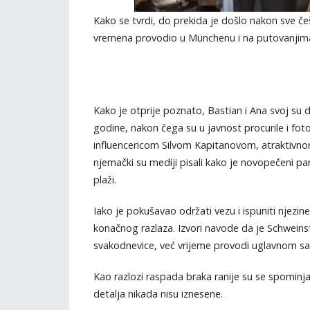
Kako se tvrdi, do prekida je došlo nakon sve češć
vremena provodio u Münchenu i na putovanjima, 
Kako je otprije poznato, Bastian i Ana svoj su 
godine, nakon čega su u javnost procurile i fot
influencericom Silvom Kapitanovom, atraktivno
njemački su mediji pisali kako je novopečeni pa
plaži.
Iako je pokušavao održati vezu i ispuniti njezine
konačnog razlaza. Izvori navode da je Schweinste
svakodnevice, već vrijeme provodi uglavnom 
Kao razlozi raspada braka ranije su se spominja
detalja nikada nisu iznesene.