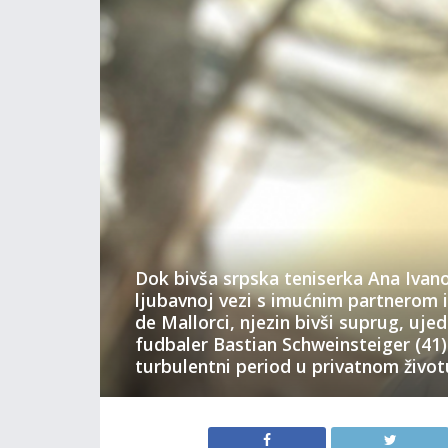
Dok bivša srpska teniserka Ana Ivano
ljubavnoj vezi s imućnim partnerom i 
de Mallorci, njezin bivši suprug, uje
fudbaler Bastian Schweinsteiger (41)
turbulentni period u privatnom život