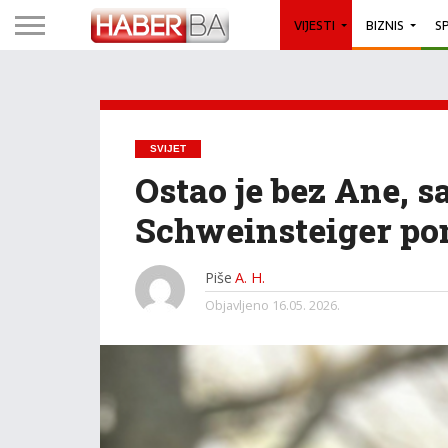
VIJESTI
BIZNIS
S
SVIJET
Ostao je bez Ane, s
Schweinsteiger p
Piše
A. H.
Objavljeno
16.05. 2026.