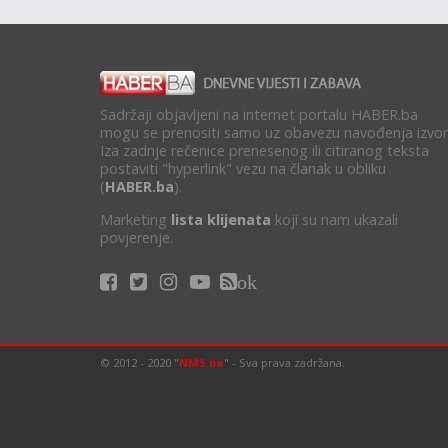
Sadržaji objavljeni na internet portalu HABER.ba
mogu se prenositi samo uz obavezu navođenja izvor
Iza zadnje rečenice prenesenog ili citiranog teksta
postaviti "hyperlink" vezu na članak u obliku
(
HABER.ba
).
Marketing
lista klijenata
koji su nam ukazali
povjerenje.
ok
© 2012 - 2020 "
NMS.ba
" - Sva prava zadržana.