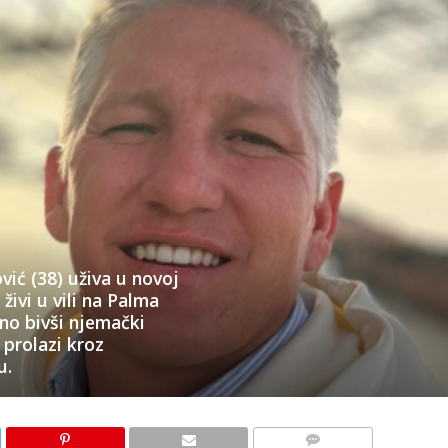
vić (38) uživa u novoj
živi u vili na Palma
dno bivši njemački
 prolazi kroz
u.