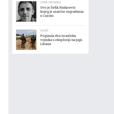
CRNA HRONIKA
Ovo je Šefik Nadarević
kojeg je usmrtio sugrađanin
u Cazinu
SVIJET
Poginula dva izraelska
vojnika u eksploziji na jugu
Libana