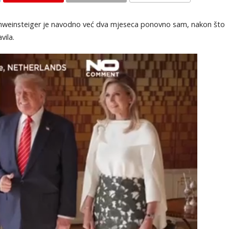
KOMENTARI
Schweinsteiger je navodno već dva mjeseca ponovno sam, nakon što
vila.