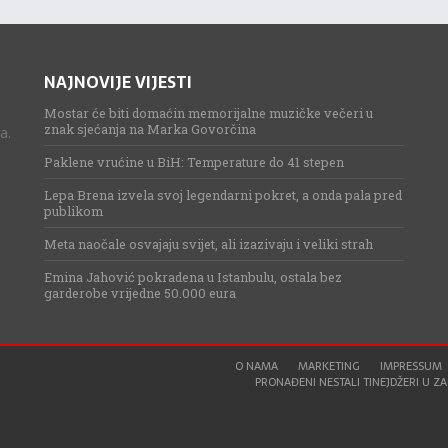
NAJNOVIJE VIJESTI
Mostar će biti domaćin memorijalne muzičke večeri u
znak sjećanja na Marka Govorčina
a.
Paklene vrućine u BiH: Temperature do 41 stepen
Lepa Brena izvela svoj legendarni pokret, a onda pala pred
publikom
Meta naočale osvajaju svijet, ali izazivaju i veliki strah
Emina Jahović pokradena u Istanbulu, ostala bez
garderobe vrijedne 50.000 eura
O NAMA
MARKETING
IMPRESSUM
PRONAĐENI NESTALI TINEJDŽERI U ZAG