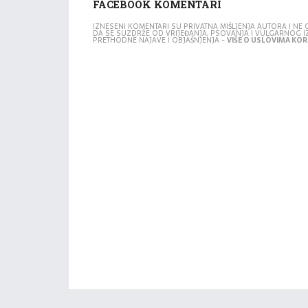
FACEBOOK KOMENTARI
IZNESENI KOMENTARI SU PRIVATNA MIŠLJENJA AUTORA I N
DA SE SUZDRŽE OD VRIJEĐANJA, PSOVANJA I VULGARNOG 
PRETHODNE NAJAVE I OBJAŠNJENJA -
VIŠE O USLOVIMA KORI