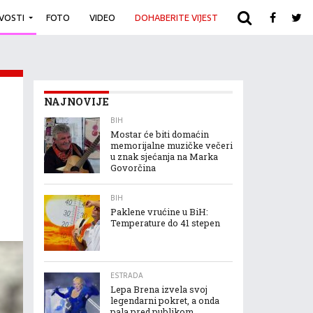
IVOSTI
FOTO
VIDEO
DOHABERITE VIJEST
ARHIVA
NAJNOVIJE
BIH
Mostar će biti domaćin
memorijalne muzičke večeri
u znak sjećanja na Marka
Govorčina
BIH
Paklene vrućine u BiH:
Temperature do 41 stepen
ESTRADA
Lepa Brena izvela svoj
legendarni pokret, a onda
pala pred publikom