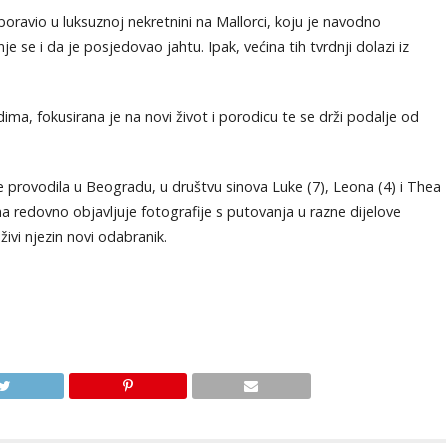
boravio u luksuznoj nekretnini na Mallorci, koju je navodno
 se i da je posjedovao jahtu. Ipak, većina tih tvrdnji dolazi iz
ima, fokusirana je na novi život i porodicu te se drži podalje od
e provodila u Beogradu, u društvu sinova Luke (7), Leona (4) i Thea
a redovno objavljuje fotografije s putovanja u razne dijelove
živi njezin novi odabranik.