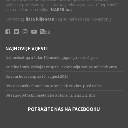
rečenice prenesenog ili citiranog teksta postaviti "hyperlink"
vezu na članak u obliku (
HABER.ba
).
Marketing
lista klijenata
koji su nam ukazali povjerenje.
ok
NAJNOVIJE VIJESTI
Autoindustrija u šoku: Njemački gigant pred stečajem
Vrućine i suša koštaju evropsku ekonomiju stotine milijardi eura
Dnevni horoskop za 10. avgust.2026.
Dva okeanska fenomena promijenit će zimu pred nama
Od ranog jutra kilometarske kolone na izlazu iz BiH
POTRAŽITE NAS NA FACEBOOKU