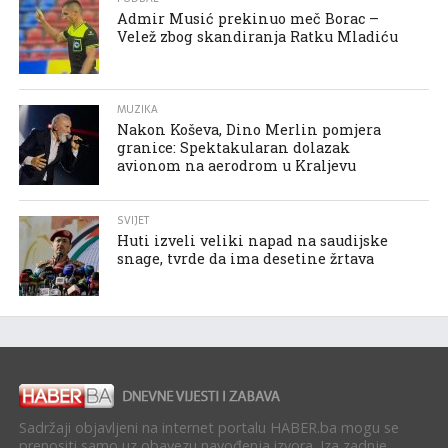
Admir Musić prekinuo meč Borac –
Velež zbog skandiranja Ratku Mladiću
MUZIKA
Nakon Koševa, Dino Merlin pomjera
granice: Spektakularan dolazak
avionom na aerodrom u Kraljevu
SVIJET
Huti izveli veliki napad na saudijske
snage, tvrde da ima desetine žrtava
Sadržaji objavljeni na internet portalu HABER.ba mogu se
prenositi samo uz obavezu navođenja izvora. Iza zadnje