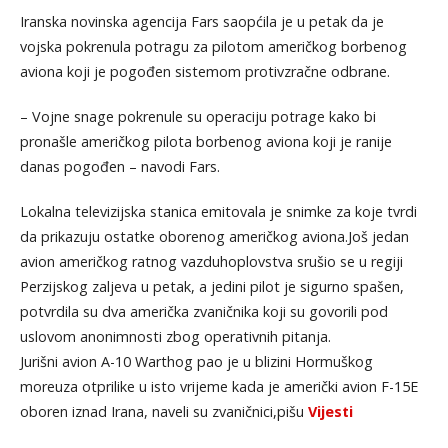
Iranska novinska agencija Fars saopćila je u petak da je
vojska pokrenula potragu za pilotom američkog borbenog
aviona koji je pogođen sistemom protivzračne odbrane.
– Vojne snage pokrenule su operaciju potrage kako bi
pronašle američkog pilota borbenog aviona koji je ranije
danas pogođen – navodi Fars.
Lokalna televizijska stanica emitovala je snimke za koje tvrdi
da prikazuju ostatke oborenog američkog aviona.Još jedan
avion američkog ratnog vazduhoplovstva srušio se u regiji
Perzijskog zaljeva u petak, a jedini pilot je sigurno spašen,
potvrdila su dva američka zvaničnika koji su govorili pod
uslovom anonimnosti zbog operativnih pitanja.
Jurišni avion A-10 Warthog pao je u blizini Hormuškog
moreuza otprilike u isto vrijeme kada je američki avion F-15E
oboren iznad Irana, naveli su zvaničnici,pišu
Vijesti