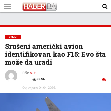
VIJESTI
BIZNIS
SPORT
SHOWBIZ
LIFESTYLE
SCI-
AUTO
ZANIMLJIVOSTI
FOTO
VIDEO
TV
VREMENSKA
STANJE NA
KURSNA
O
MARKETING
IMPRESSUM
KONTAKT
TECH
PROGRAM
PROGNOZA
PUTEVIMA
LISTA
NAMA
SVIJET
Srušeni američki avion
identifikovan kao F15: Evo šta
može da uradi
Piše
A. H.
38.0K
Objavljeno
04.04. 2026.