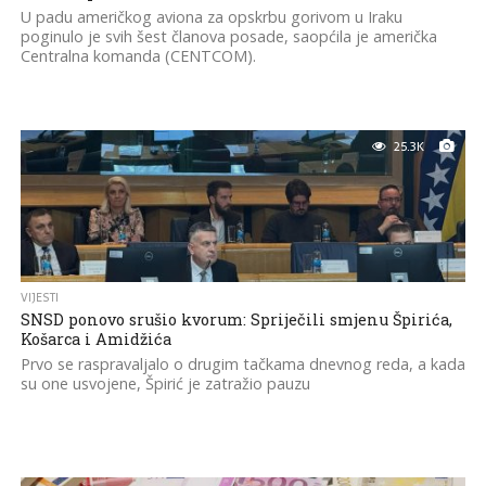
U padu američkog aviona za opskrbu gorivom u Iraku
poginulo je svih šest članova posade, saopćila je američka
Centralna komanda (CENTCOM).
25.3K
VIJESTI
SNSD ponovo srušio kvorum: Spriječili smjenu Špirića,
Košarca i Amidžića
Prvo se raspravaljalo o drugim tačkama dnevnog reda, a kada
su one usvojene, Špirić je zatražio pauzu