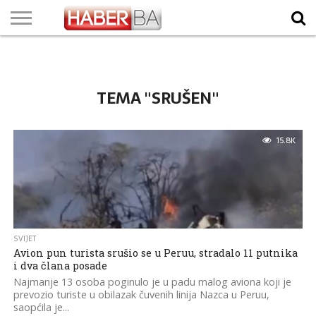
VIJESTI
BIZNIS
SPORT
SHOWBIZ
LIFESTYLE
SCI-
AUTO
ZANIMLJIVOSTI
FOTO
VIDEO
TV
VREMENSKA
STANJE NA
KURSNA
O
MARKETING
IMPRESSUM
KONTAKT
TECH
PROGRAM
PROGNOZA
PUTEVIMA
LISTA
NAMA
TEMA "SRUŠEN"
15.8K
SVIJET
Avion pun turista srušio se u Peruu, stradalo 11 putnika
i dva člana posade
Najmanje 13 osoba poginulo je u padu malog aviona koji je
prevozio turiste u obilazak čuvenih linija Nazca u Peruu,
saopćila je...