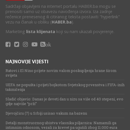
Sadržaji objavljeni na internet portalu HABER.ba mogu se
prenositi samo uz obavezu navođenja izvora. Iza zadnje
rečenice prenesenog ili citiranog teksta postaviti "hyperlink"
vezu na članak u obliku (
HABER.ba
).
Marketing
lista klijenata
koji su nam ukazali povjerenje.
ok
NAJNOVIJE VIJESTI
Ratovi i El Nino prijete novim valom poskupljenja hrane širom
svijeta
UEFA ne popušta i prijeti bojkotom Svjetskog prvenstva i FIFA-inih
takmičenja
Sladić objavio: Danas je deveti dan u nizu sa više od 40 stepeni, evo
gdje najviše “prži”
Djevojčicu (7) u Srbiji usisao vakum na bazenu
Detalji monstruoznog ubistva vlasnika piljarnica: Namamili ga
intimnim odnosom, vezali za krevet pa ugušili zbog 11.000 eura