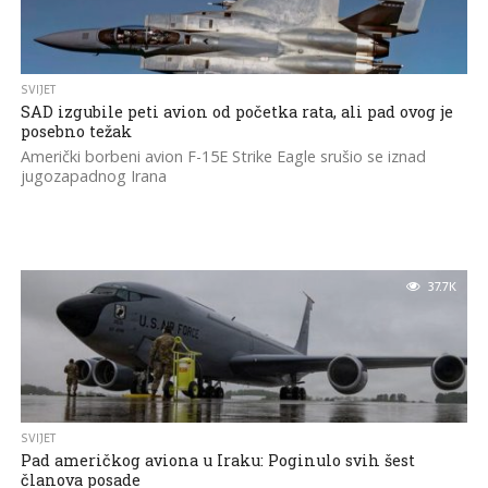
SVIJET
SAD izgubile peti avion od početka rata, ali pad ovog je
posebno težak
Američki borbeni avion F-15E Strike Eagle srušio se iznad
jugozapadnog Irana
37.7K
SVIJET
Pad američkog aviona u Iraku: Poginulo svih šest
članova posade