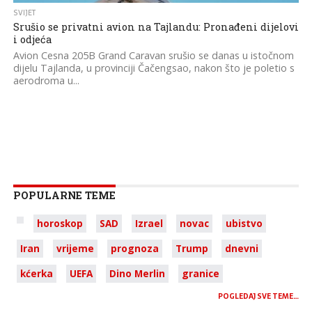
SVIJET
Srušio se privatni avion na Tajlandu: Pronađeni dijelovi
i odjeća
Avion Cesna 205B Grand Caravan srušio se danas u istočnom
dijelu Tajlanda, u provinciji Čačengsao, nakon što je poletio s
aerodroma u...
POPULARNE TEME
horoskop
SAD
Izrael
novac
ubistvo
Iran
vrijeme
prognoza
Trump
dnevni
kćerka
UEFA
Dino Merlin
granice
POGLEDAJ SVE TEME…