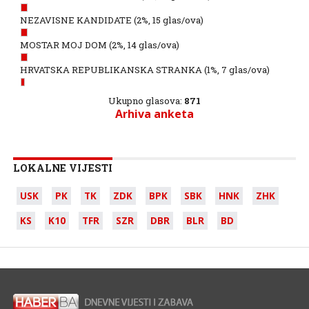
NEZAVISNE KANDIDATE
(2%, 15 glas/ova)
MOSTAR MOJ DOM
(2%, 14 glas/ova)
HRVATSKA REPUBLIKANSKA STRANKA
(1%, 7 glas/ova)
Ukupno glasova:
871
Arhiva anketa
LOKALNE VIJESTI
USK
PK
TK
ZDK
BPK
SBK
HNK
ZHK
KS
K10
TFR
SZR
DBR
BLR
BD