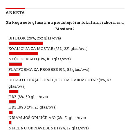
ANKETA
Za koga ćete glasati na predstojećim lokalnim izborima u
Mostaru?
BH BLOK
(29%, 252 glas/ova)
KOALICIJA ZA MOSTAR
(25%, 221 glas/ova)
NEĆU GLASATI
(11%, 100 glas/ova)
PLATFORMA ZA PROGRES
(9%, 82 glas/ova)
ОСТАЈТЕ ОВДЈЕ - ЗАЈЕДНО ЗА НАШ МОСТАР
(8%, 67
glas/ova)
HDZ
(6%, 50 glas/ova)
HDZ 1990
(3%, 25 glas/ova)
NISAM JOŠ ODLUČILA/O
(2%, 21 glas/ova)
NIJEDNU OD NAVEDENIH
(2%, 17 glas/ova)