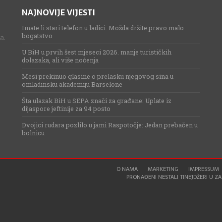
NAJNOVIJE VIJESTI
Imate li stari telefon u ladici: Možda držite pravo malo
bogatstvo
a.
U BiH u prvih šest mjeseci 2026. manje turističkih
dolazaka, ali više noćenja
Mesi prekinuo glasine o prelasku njegovog sina u
omladinsku akademiju Barselone
Šta ulazak BiH u SEPA znači za građane: Uplate iz
dijaspore jeftinije za 94 posto
Dvojici rudara pozlilo u jami Raspotočje: Jedan prebačen u
bolnicu
O NAMA
MARKETING
IMPRESSUM
PRONAĐENI NESTALI TINEJDŽERI U ZAG