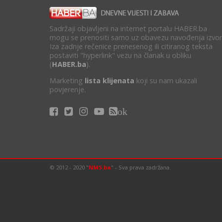
Sadržaji objavljeni na internet portalu HABER.ba
mogu se prenositi samo uz obavezu navođenja izvor
Iza zadnje rečenice prenesenog ili citiranog teksta
postaviti "hyperlink" vezu na članak u obliku
(
HABER.ba
).
Marketing
lista klijenata
koji su nam ukazali
povjerenje.
ok
© 2012 - 2020 "
NMS.ba
" - Sva prava zadržana.