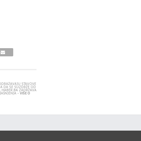
E ODRAŽAVAJU STAVOVE
RA DA SE SUZDRŽE OD
L HABER.BA ZADRŽAVA
JAŠNJENJA -
VIŠE O