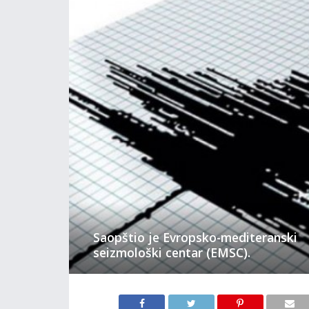
Saopštio je Evropsko-mediteranski
seizmološki centar (EMSC).