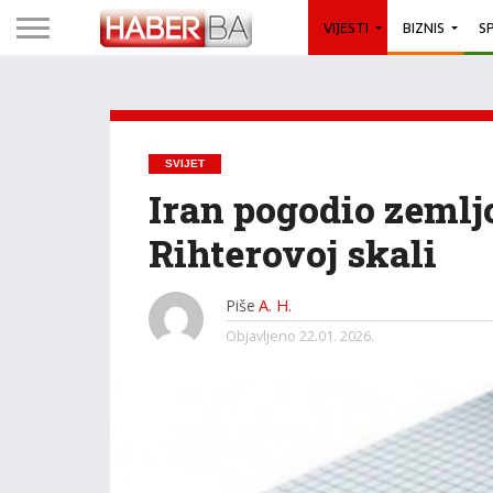
VIJESTI
BIZNIS
S
SVIJET
Iran pogodio zemljo
Rihterovoj skali
Piše
A. H.
Objavljeno
22.01. 2026.