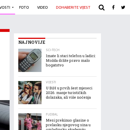
IVOSTI
FOTO
VIDEO
DOHABERITE VIJEST
ARHIVA
NAJNOVIJE
SCI-TECH
Imate li stari telefon u ladici:
Možda držite pravo malo
bogatstvo
VIJESTI
U BiH u prvih šest mjeseci
2026. manje turističkih
dolazaka, ali više noćenja
FUDBAL
Mesi prekinuo glasine o
prelasku njegovog sina u
omladinsku akademiju