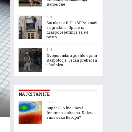
Barselone
BIH
Šta ulazak BiH u SEPA znači
za građane: Uplate iz
dijaspore jeftinije za 94
posto
BIH
Dvojici rudara pozlilo u jami
Raspotočje: Jedan prebačen
u bolnicu
NAJČITANIJE
SVIJET
Super El Nino i novi
fenomen u okeanu: Kakva
zima čeka Evropu?