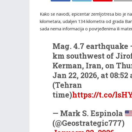
Kako se navodi, epicentar zemljotresa bio je na
kilometara, udaljen 134 kilometra od grada Ba
sada nema informacija o povrjeđenima ili materij
Mag. 4.7 earthquake 
km southwest of Jirof
Kerman, Iran, on Thu
Jan 22, 2026, at 08:52
(Tehran
time)
https://t.co/ls
— Mark S. Espinola
(@Geostrategic777)