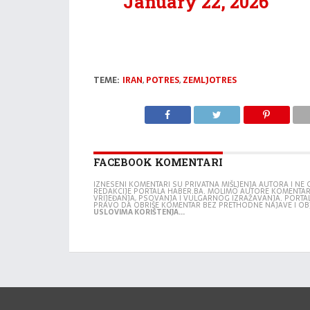
January 22, 2026
TEME:
IRAN
,
POTRES
,
ZEMLJOTRES
FACEBOOK KOMENTARI
IZNESENI KOMENTARI SU PRIVATNA MIŠLJENJA AUTORA I N
REDAKCIJE PORTALA HABER.BA. MOLIMO AUTORE KOMENTA
VRIJEĐANJA, PSOVANJA I VULGARNOG IZRAŽAVANJA. PORTA
PRAVO DA OBRIŠE KOMENTAR BEZ PRETHODNE NAJAVE I OB
USLOVIMA KORIŠTENJA...