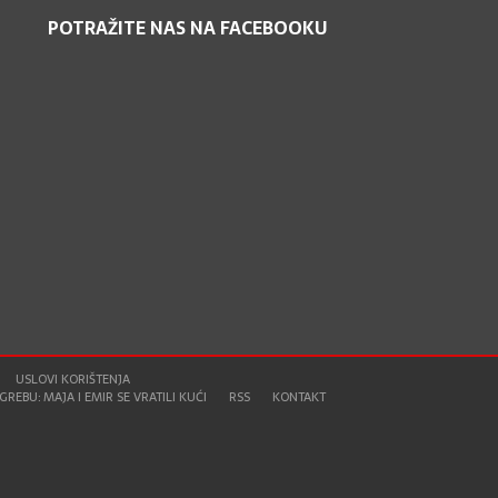
POTRAŽITE NAS NA FACEBOOKU
USLOVI KORIŠTENJA
REBU: MAJA I EMIR SE VRATILI KUĆI
RSS
KONTAKT