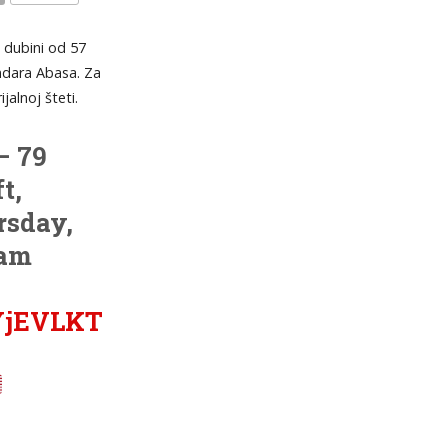
KOMENTARI
 dubini od 57
ndara Abasa. Za
alnoj šteti.
– 79
t,
rsday,
 am
HYjEVLKT