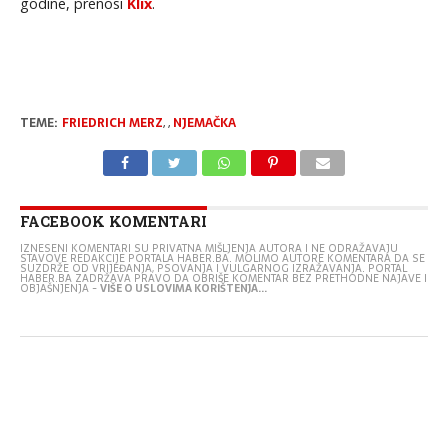
godine, prenosi
Klix
.
TEME:
FRIEDRICH MERZ
,
,
NJEMAČKA
FACEBOOK KOMENTARI
IZNESENI KOMENTARI SU PRIVATNA MIŠLJENJA AUTORA I NE ODRAŽAVAJU
STAVOVE REDAKCIJE PORTALA HABER.BA. MOLIMO AUTORE KOMENTARA DA SE
SUZDRŽE OD VRIJEĐANJA, PSOVANJA I VULGARNOG IZRAŽAVANJA. PORTAL
HABER.BA ZADRŽAVA PRAVO DA OBRIŠE KOMENTAR BEZ PRETHODNE NAJAVE I
OBJAŠNJENJA -
VIŠE O USLOVIMA KORIŠTENJA...