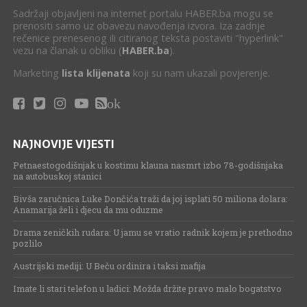
Sadržaji objavljeni na internet portalu HABER.ba mogu se
prenositi samo uz obavezu navođenja izvora. Iza zadnje
rečenice prenesenog ili citiranog teksta postaviti "hyperlink"
vezu na članak u obliku (
HABER.ba
).
Marketing
lista klijenata
koji su nam ukazali povjerenje.
ok
NAJNOVIJE VIJESTI
Petnaestogodišnjak u kostimu klauna nasmrt izbo 78-godišnjaka
na autobuskoj stanici
Bivša zaručnica Luke Dončića traži da joj isplati 50 miliona dolara:
Anamarija želi i djecu da mu oduzme
Drama zeničkih rudara: U jamu se vratio radnik kojem je prethodno
pozlilo
Austrijski mediji: U Beču ordinira i taksi mafija
Imate li stari telefon u ladici: Možda držite pravo malo bogatstvo