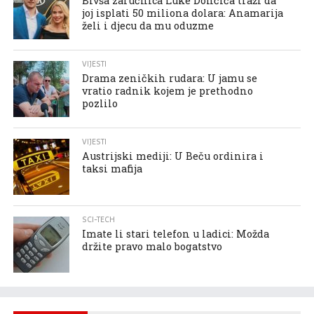
Bivša zaručnica Luke Dončića traži da
joj isplati 50 miliona dolara: Anamarija
želi i djecu da mu oduzme
VIJESTI
Drama zeničkih rudara: U jamu se
vratio radnik kojem je prethodno
pozlilo
VIJESTI
Austrijski mediji: U Beču ordinira i
taksi mafija
SCI-TECH
Imate li stari telefon u ladici: Možda
držite pravo malo bogatstvo