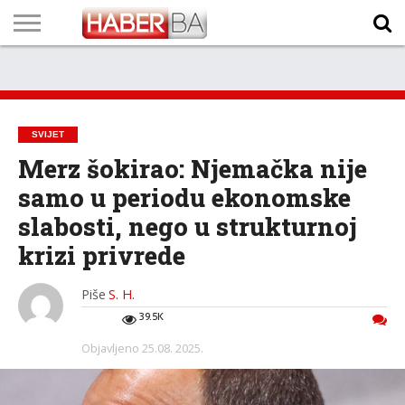
VIJESTI
BIZNIS
SPORT
SHOWBIZ
LIFESTYLE
SCI-
AUTO
ZANIMLJIVOSTI
FOTO
VIDEO
TV
VREMENSKA
STANJE NA
KURSNA
O
MARKETING
IMPRESSUM
KONTAKT
TECH
PROGRAM
PROGNOZA
PUTEVIMA
LISTA
NAMA
SVIJET
Merz šokirao: Njemačka nije
samo u periodu ekonomske
slabosti, nego u strukturnoj
krizi privrede
Piše
S. H.
39.5K
Objavljeno
25.08. 2025.