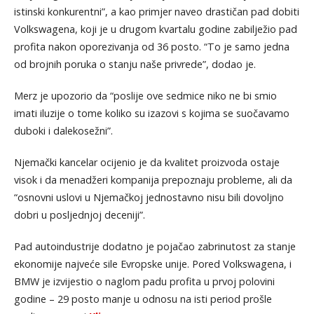
istinski konkurentni”, a kao primjer naveo drastičan pad dobiti
Volkswagena, koji je u drugom kvartalu godine zabilježio pad
profita nakon oporezivanja od 36 posto. “To je samo jedna
od brojnih poruka o stanju naše privrede”, dodao je.
Merz je upozorio da “poslije ove sedmice niko ne bi smio
imati iluzije o tome koliko su izazovi s kojima se suočavamo
duboki i dalekosežni”.
Njemački kancelar ocijenio je da kvalitet proizvoda ostaje
visok i da menadžeri kompanija prepoznaju probleme, ali da
“osnovni uslovi u Njemačkoj jednostavno nisu bili dovoljno
dobri u posljednjoj deceniji”.
Pad autoindustrije dodatno je pojačao zabrinutost za stanje
ekonomije najveće sile Evropske unije. Pored Volkswagena, i
BMW je izvijestio o naglom padu profita u prvoj polovini
godine – 29 posto manje u odnosu na isti period prošle