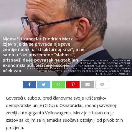
Njemački kancelar Friedrich Merz
izjavio je da se privreda njegove
zemlje nalazi u “strukturnoj krizi”, a ne
samo u fazi privremene “slabosti”,
priznavši da je povratak na stabilan
CHRISTIAN DEMOCRATIC PARTY (CDU) PARTY LEADER FRIEDRICH MERZ LOOKS ON AS HE
ATTENDS A SESSION OF THE LOWER HOUSE OF PARLIAMENT BUNDESTAG, AFTER HE
ekonomski put teži nego što je
SUCCEEDED ON WEDNESDAY IN GETTING A MOTION PASSED IN PARLIAMENT THAT
CALLS FOR A MIGRATION CRACKDOWN, INCLUDING THE REJECTION OF ASYLUM SEEKERS
očekivao.
AT THE COUNTRY'S LAND BORDERS, IN BERLIN, GERMANY, JANUARY 31, 2025.
REUTERS/LIESA JOHANNSSEN
KOMENTARI
Govoreći u subotu pred članovima svoje Kršćansko-
demokratske unije (CDU) u Osnabrücku, rodnoj saveznoj
zemlji auto-giganta Volkswagena, Merz je istakao da je
izazov sa kojim se Njemačka suočava ozbiljniji od prvobitnih
procjena.