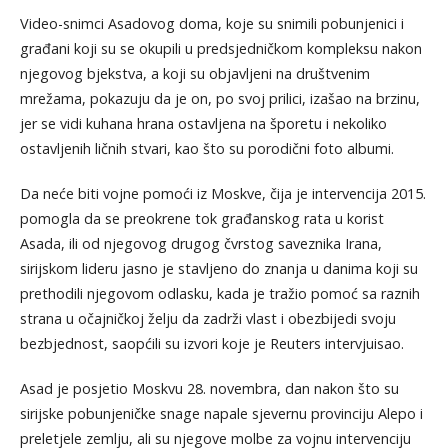
Video-snimci Asadovog doma, koje su snimili pobunjenici i
građani koji su se okupili u predsjedničkom kompleksu nakon
njegovog bjekstva, a koji su objavljeni na društvenim
mrežama, pokazuju da je on, po svoj prilici, izašao na brzinu,
jer se vidi kuhana hrana ostavljena na šporetu i nekoliko
ostavljenih ličnih stvari, kao što su porodični foto albumi.
Da neće biti vojne pomoći iz Moskve, čija je intervencija 2015.
pomogla da se preokrene tok građanskog rata u korist
Asada, ili od njegovog drugog čvrstog saveznika Irana,
sirijskom lideru jasno je stavljeno do znanja u danima koji su
prethodili njegovom odlasku, kada je tražio pomoć sa raznih
strana u očajničkoj želju da zadrži vlast i obezbijedi svoju
bezbjednost, saopćili su izvori koje je Reuters intervjuisao.
Asad je posjetio Moskvu 28. novembra, dan nakon što su
sirijske pobunjeničke snage napale sjevernu provinciju Alepo i
preletjele zemlju, ali su njegove molbe za vojnu intervenciju