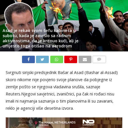
Asad je rekao svom šefu kabineta u
subotu, kada je završio sa radnim
aktivnostima, da je krenuo kući, ali je
umjesto toga otišao na aerodrom
KOMENTARI
Svrgnuti sirijski predsjednik Bašar al Asad (Bashar al-Assad)
skoro nikome nije povjerio svoje planove da pobjegne iz
zemlje pošto se njegova vladavina srušila, saznaje
Reuters.Njegovi savjetnici, zvaničnici, pa čak ni rođaci nisu
imali ni najmanja saznanja o tim planovima ili su zavarani,
reklo je agenciji više desetina izvora.