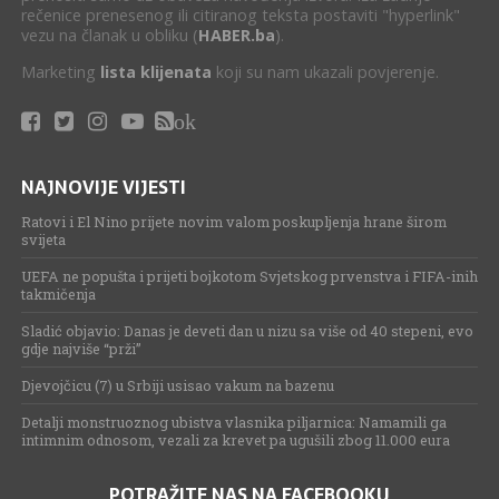
rečenice prenesenog ili citiranog teksta postaviti "hyperlink"
vezu na članak u obliku (
HABER.ba
).
Marketing
lista klijenata
koji su nam ukazali povjerenje.
ok
NAJNOVIJE VIJESTI
Ratovi i El Nino prijete novim valom poskupljenja hrane širom
svijeta
UEFA ne popušta i prijeti bojkotom Svjetskog prvenstva i FIFA-inih
takmičenja
Sladić objavio: Danas je deveti dan u nizu sa više od 40 stepeni, evo
gdje najviše “prži”
Djevojčicu (7) u Srbiji usisao vakum na bazenu
Detalji monstruoznog ubistva vlasnika piljarnica: Namamili ga
intimnim odnosom, vezali za krevet pa ugušili zbog 11.000 eura
POTRAŽITE NAS NA FACEBOOKU