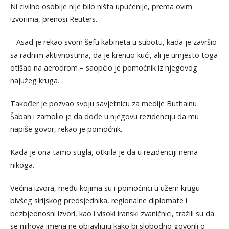
Ni civilno osoblje nije bilo ništa upućenije, prema ovim
izvorima, prenosi Reuters.
– Asad je rekao svom šefu kabineta u subotu, kada je završio
sa radnim aktivnostima, da je krenuo kući, ali je umjesto toga
otišao na aerodrom – saopćio je pomoćnik iz njegovog
najužeg kruga.
Također je pozvao svoju savjetnicu za medije Buthainu
Šaban i zamolio je da dođe u njegovu rezidenciju da mu
napiše govor, rekao je pomoćnik.
Kada je ona tamo stigla, otkrila je da u rezidenciji nema
nikoga.
Većina izvora, među kojima su i pomoćnici u užem krugu
bivšeg sirijskog predsjednika, regionalne diplomate i
bezbjednosni izvori, kao i visoki iranski zvaničnici, tražili su da
se njihova imena ne objavljuju kako bi slobodno govorili o