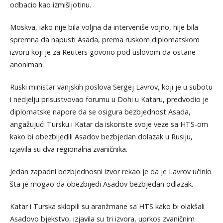
odbacio kao izmišljotinu.
Moskva, iako nije bila voljna da interveniše vojno, nije bila
spremna da napusti Asada, prema ruskom diplomatskom
izvoru koji je za Reuters govorio pod uslovom da ostane
anoniman.
Ruski ministar vanjskih poslova Sergej Lavrov, koji je u subotu
i nedjelju prisustvovao forumu u Dohi u Kataru, predvodio je
diplomatske napore da se osigura bezbjednost Asada,
angažujući Tursku i Katar da iskoriste svoje veze sa HTS-om
kako bi obezbijedili Asadov bezbjedan dolazak u Rusiju,
izjavila su dva regionalna zvaničnika.
Jedan zapadni bezbjednosni izvor rekao je da je Lavrov učinio
šta je mogao da obezbijedi Asadov bezbjedan odlazak.
Katar i Turska sklopili su aranžmane sa HTS kako bi olakšali
Asadovo bjekstvo, izjavila su tri izvora, uprkos zvaničnim