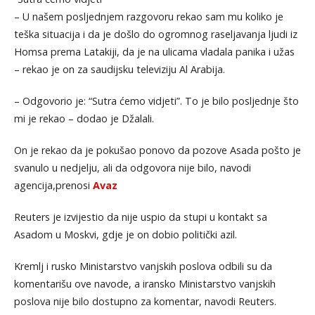
– U našem posljednjem razgovoru rekao sam mu koliko je
teška situacija i da je došlo do ogromnog raseljavanja ljudi iz
Homsa prema Latakiji, da je na ulicama vladala panika i užas
– rekao je on za saudijsku televiziju Al Arabija.
– Odgovorio je: “Sutra ćemo vidjeti”. To je bilo posljednje što
mi je rekao – dodao je Džalali.
On je rekao da je pokušao ponovo da pozove Asada pošto je
svanulo u nedjelju, ali da odgovora nije bilo, navodi
agencija,prenosi
Avaz
Reuters je izvijestio da nije uspio da stupi u kontakt sa
Asadom u Moskvi, gdje je on dobio politički azil.
Kremlj i rusko Ministarstvo vanjskih poslova odbili su da
komentarišu ove navode, a iransko Ministarstvo vanjskih
poslova nije bilo dostupno za komentar, navodi Reuters.