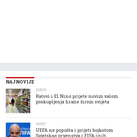
NAJNOVIJE
VIJESTI
Ratovi i El Nino prijete novim valom
poskupljenja hrane širom svijeta
SVIJET
UEFA ne popušta i prijeti bojkotom
Svjetskog prvenstva i FIFA-inih