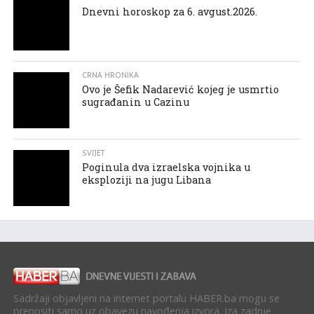
Dnevni horoskop za 6. avgust.2026.
CRNA HRONIKA
Ovo je Šefik Nadarević kojeg je usmrtio
sugrađanin u Cazinu
SVIJET
Poginula dva izraelska vojnika u
eksploziji na jugu Libana
Sadržaji objavljeni na internet portalu HABER.ba mogu se
prenositi samo uz obavezu navođenja izvora. Iza zadnje