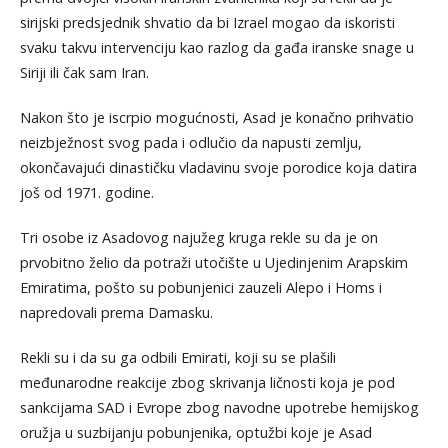
sirijski predsjednik shvatio da bi Izrael mogao da iskoristi
svaku takvu intervenciju kao razlog da gađa iranske snage u
Siriji ili čak sam Iran.
Nakon što je iscrpio mogućnosti, Asad je konačno prihvatio
neizbježnost svog pada i odlučio da napusti zemlju,
okončavajući dinastičku vladavinu svoje porodice koja datira
još od 1971. godine.
Tri osobe iz Asadovog najužeg kruga rekle su da je on
prvobitno želio da potraži utočište u Ujedinjenim Arapskim
Emiratima, pošto su pobunjenici zauzeli Alepo i Homs i
napredovali prema Damasku.
Rekli su i da su ga odbili Emirati, koji su se plašili
međunarodne reakcije zbog skrivanja ličnosti koja je pod
sankcijama SAD i Evrope zbog navodne upotrebe hemijskog
oružja u suzbijanju pobunjenika, optužbi koje je Asad