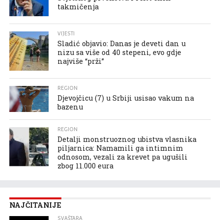
takmičenja
VIJESTI
Sladić objavio: Danas je deveti dan u
nizu sa više od 40 stepeni, evo gdje
najviše “prži”
REGION
Djevojčicu (7) u Srbiji usisao vakum na
bazenu
REGION
Detalji monstruoznog ubistva vlasnika
piljarnica: Namamili ga intimnim
odnosom, vezali za krevet pa ugušili
zbog 11.000 eura
NAJČITANIJE
SVAŠTARA