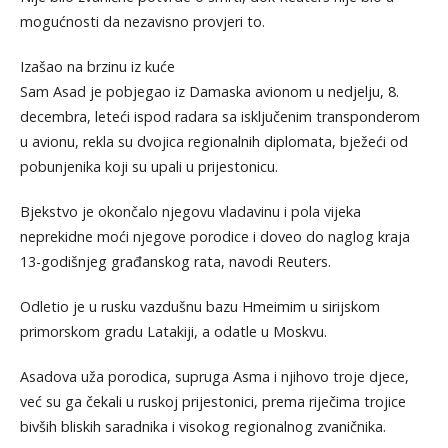
mogućnosti da nezavisno provjeri to.
Izašao na brzinu iz kuće
Sam Asad je pobjegao iz Damaska avionom u nedjelju, 8.
decembra, leteći ispod radara sa isključenim transponderom
u avionu, rekla su dvojica regionalnih diplomata, bježeći od
pobunjenika koji su upali u prijestonicu.
Bjekstvo je okončalo njegovu vladavinu i pola vijeka
neprekidne moći njegove porodice i doveo do naglog kraja
13-godišnjeg građanskog rata, navodi Reuters.
Odletio je u rusku vazdušnu bazu Hmeimim u sirijskom
primorskom gradu Latakiji, a odatle u Moskvu.
Asadova uža porodica, supruga Asma i njihovo troje djece,
već su ga čekali u ruskoj prijestonici, prema riječima trojice
bivših bliskih saradnika i visokog regionalnog zvaničnika.