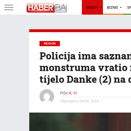
VIJESTI
BIZNIS
S
REGION
Policija ima saznan
monstruma vratio 
tijelo Danke (2) na
Piše
A. H.
Objavljeno
04.04. 2024.