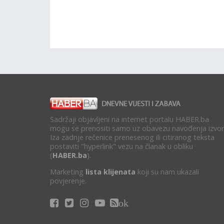
Sadržaji objavljeni na internet portalu HABER.ba
mogu se prenositi samo uz obavezu navođenja izvor
Iza zadnje rečenice prenesenog ili citiranog teksta
postaviti "hyperlink" vezu na članak u obliku
(
HABER.ba
).
Marketing
lista klijenata
koji su nam ukazali
povjerenje.
ok