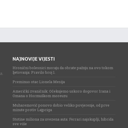
NAJNOVIJE VIJESTI
Hronični bolesnici moraju da obrate pažnju na ovo tokom
ljetovanja: Pravilo broj 1.
a.
Preminuo otac Lionela Mesija
Američki zvaničnik: Očekujemo uskoro dogovor Irana i
Omana o Hormuškom moreuzu
Muharemović ponovo dobio veliko povjerenje, od prve
minute protiv Lajpciga
Stotine miliona za uvezena auta: Ferrari najskuplji, hibrida
sve više