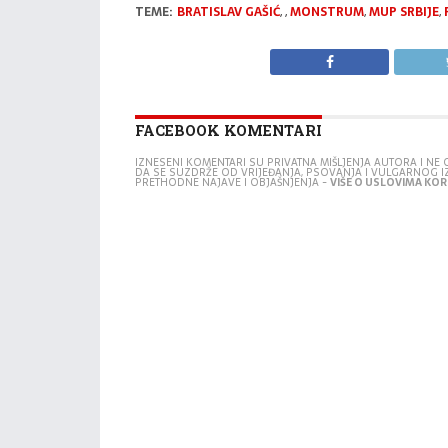
TEME:
BRATISLAV GAŠIĆ
,
,
MONSTRUM
,
MUP SRBIJE
,
FACEBOOK KOMENTARI
IZNESENI KOMENTARI SU PRIVATNA MIŠLJENJA AUTORA I N
DA SE SUZDRŽE OD VRIJEĐANJA, PSOVANJA I VULGARNOG 
PRETHODNE NAJAVE I OBJAŠNJENJA -
VIŠE O USLOVIMA KORI