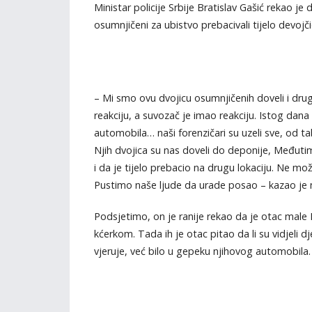
Ministar policije Srbije Bratislav Gašić rekao je
osumnjičeni za ubistvo prebacivali tijelo devojči
– Mi smo ovu dvojicu osumnjičenih doveli i drugi
reakciju, a suvozač je imao reakciju. Istog dana
automobila… naši forenzičari su uzeli sve, od tab
Njih dvojica su nas doveli do deponije, Međuti
i da je tijelo prebacio na drugu lokaciju. Ne m
Pustimo naše ljude da urade posao – kazao je 
Podsjetimo, on je ranije rekao da je otac male
kćerkom. Tada ih je otac pitao da li su vidjeli dj
vjeruje, već bilo u gepeku njihovog automobila.