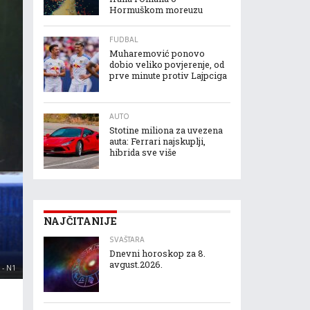
Hormuškom moreuzu
FUDBAL
Muharemović ponovo
dobio veliko povjerenje, od
prve minute protiv Lajpciga
AUTO
Stotine miliona za uvezena
auta: Ferrari najskuplji,
hibrida sve više
NAJČITANIJE
SVAŠTARA
Dnevni horoskop za 8.
avgust.2026.
 - N1