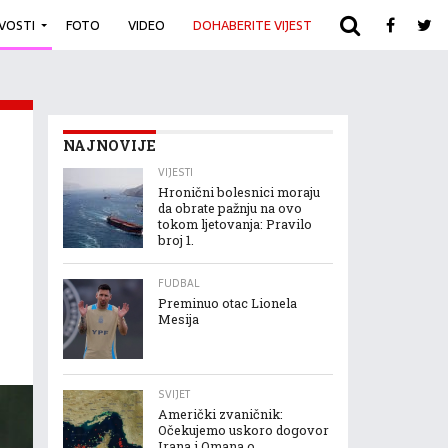
IVOSTI
FOTO
VIDEO
DOHABERITE VIJEST
ARHIVA
NAJNOVIJE
VIJESTI
Hronični bolesnici moraju
da obrate pažnju na ovo
tokom ljetovanja: Pravilo
broj 1.
FUDBAL
Preminuo otac Lionela
Mesija
SVIJET
Američki zvaničnik:
Očekujemo uskoro dogovor
Irana i Omana o