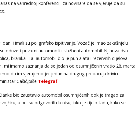
 danas na vanrednoj konferenciji za novinare da se vjeruje da su
ce.
 dan, i imali su poligrafsko ispitivanje. Vozač je imao zakašnjelu
 su oduzeti privatni automobili i službeni automobil. Njihova dva
lica, branika. Taj automobil bio je pun alata i rezervnih dijelova.
m, mi imamo saznanja da se jedan od osumnjičenih vratio 28. marta
ožemo da im vjerujemo jer jedan na drugog prebacuju krivicu.
ministar Gašić,piše
Telegraf
 Danke bio zaustavio automobil osumnjičenih dok je tragao za
evojčicu, a oni su odgovorili da nisu, iako je tijelo tada, kako se