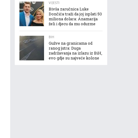
VIJESTI
Bivša zaručnica Luke
Dončića traži da joj isplati 50
miliona dolara: Anamarija
želi i djecu da mu oduzme
BIH
Gužve na granicama od
ranog jutra: Duga
zadržavanja na izlazu iz BiH,
evo gdje su najveće kolone