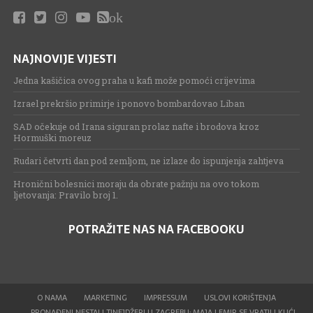
ok
NAJNOVIJE VIJESTI
Jedna kašičica ovog praha u kafi može pomoći crijevima
Izrael prekršio primirje i ponovo bombardovao Liban
SAD očekuje od Irana siguran prolaz nafte i brodova kroz
Hormuški moreuz
Rudari četvrti dan pod zemljom, ne izlaze do ispunjenja zahtjeva
Hronični bolesnici moraju da obrate pažnju na ovo tokom
ljetovanja: Pravilo broj 1.
POTRAŽITE NAS NA FACEBOOKU
O NAMA
MARKETING
IMPRESSUM
USLOVI KORIŠTENJA
PRONAĐENI NESTALI TINEJDŽERI U ZAGREBU: MAJA I EMIR SE VRATILI KUĆI