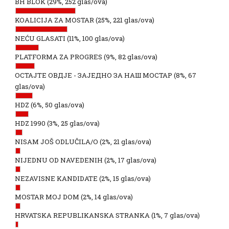
BH BLOK
(29%, 252 glas/ova)
KOALICIJA ZA MOSTAR
(25%, 221 glas/ova)
NEĆU GLASATI
(11%, 100 glas/ova)
PLATFORMA ZA PROGRES
(9%, 82 glas/ova)
ОСТАЈТЕ ОВДЈЕ - ЗАЈЕДНО ЗА НАШ МОСТАР
(8%, 67
glas/ova)
HDZ
(6%, 50 glas/ova)
HDZ 1990
(3%, 25 glas/ova)
NISAM JOŠ ODLUČILA/O
(2%, 21 glas/ova)
NIJEDNU OD NAVEDENIH
(2%, 17 glas/ova)
NEZAVISNE KANDIDATE
(2%, 15 glas/ova)
MOSTAR MOJ DOM
(2%, 14 glas/ova)
HRVATSKA REPUBLIKANSKA STRANKA
(1%, 7 glas/ova)