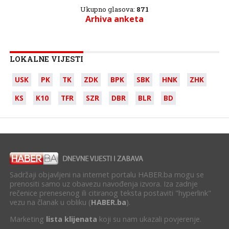
Ukupno glasova:
871
Arhiva anketa
LOKALNE VIJESTI
USK
PK
TK
ZDK
BPK
SBK
HNK
ZHK
KS
K10
TFR
SZR
DBR
BLR
BD
Sadržaji objavljeni na internet portalu HABER.ba mogu se
prenositi samo uz obavezu navođenja izvora. Iza zadnje
rečenice prenesenog ili citiranog teksta postaviti "hyperlink"
vezu na članak u obliku (
HABER.ba
).
Marketing
lista klijenata
koji su nam ukazali povjerenje.