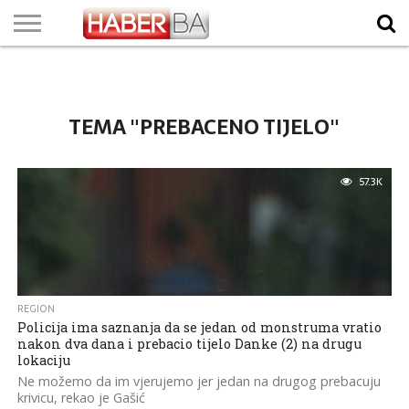
VIJESTI
BIZNIS
SPORT
SHOWBIZ
LIFESTYLE
SCI-
AUTO
ZANIMLJIVOSTI
FOTO
VIDEO
TV
VREMENSKA
STANJE NA
KURSNA
O
MARKETING
IMPRESSUM
KONTAKT
TECH
PROGRAM
PROGNOZA
PUTEVIMA
LISTA
NAMA
TEMA "PREBACENO TIJELO"
57.3K
REGION
Policija ima saznanja da se jedan od monstruma vratio
nakon dva dana i prebacio tijelo Danke (2) na drugu
lokaciju
Ne možemo da im vjerujemo jer jedan na drugog prebacuju
krivicu, rekao je Gašić