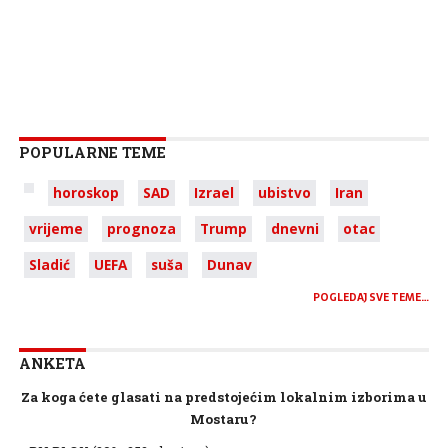
POPULARNE TEME
horoskop
SAD
Izrael
ubistvo
Iran
vrijeme
prognoza
Trump
dnevni
otac
Sladić
UEFA
suša
Dunav
POGLEDAJ SVE TEME…
ANKETA
Za koga ćete glasati na predstojećim lokalnim izborima u
Mostaru?