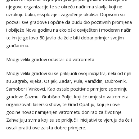
njegove organizacije te se okreću načinima slavlja koji ne
uzrokuju buku, eksplozije i zagađenje okoliša. Dopisom su
pozvali sve gradove i općine da budu dio pozitivnih promjena
i obilježe Novu godinu na ekološki osviješten i moderan način
te im je gotovo 50 javilo da žele biti dobar primjer svojim
građanima.
Mnogi veliki gradovi odustali od vatrometa
Mnogi veliki gradovi su se priključili ovoj inicijativi, neki od njih
su Zagreb, Rijeka, Osijek, Zadar, Pula, Varaždin, Dubrovnik,
Samobor i Vinkovci. Kao ostale pozitivne primjere spominju
gradove Čazmu i Grubišno Polje, koji će umjesto vatrometa
organizovati laserski show, te Grad Opatiju, koji je i ove
godine novac namijenjen vatrometu donirao za životinje.
Zahvaljuju svima koji su se priključili inicijativi te vjeruju da će i
ostali pratiti ove zaista dobre primjere.