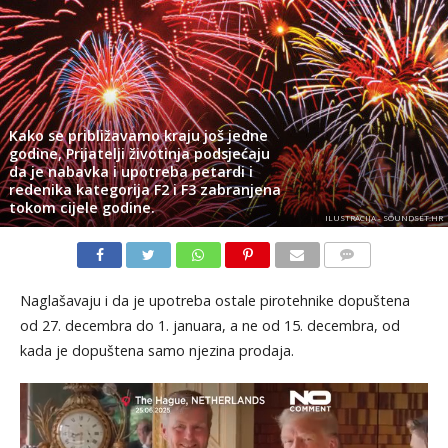
Kako se približavamo kraju još jedne
godine, Prijatelji životinja podsjećaju
da je nabavka i upotreba petardi i
redenika kategorija F2 i F3 zabranjena
tokom cijele godine.
ILUSTRACIJA - SOUNDSET.HR
KOMENTARI
Naglašavaju i da je upotreba ostale pirotehnike dopuštena
od 27. decembra do 1. januara, a ne od 15. decembra, od
kada je dopuštena samo njezina prodaja.