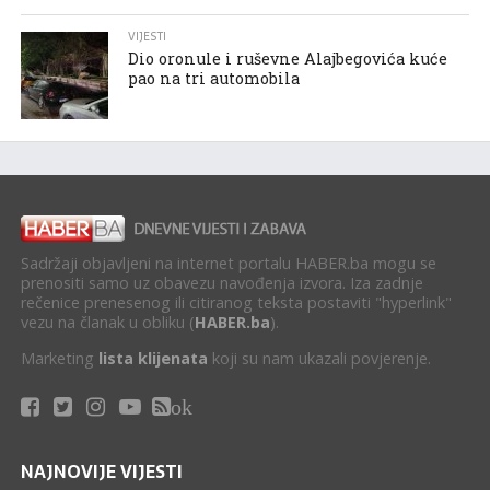
VIJESTI
Dio oronule i ruševne Alajbegovića kuće
pao na tri automobila
Sadržaji objavljeni na internet portalu HABER.ba mogu se
prenositi samo uz obavezu navođenja izvora. Iza zadnje
rečenice prenesenog ili citiranog teksta postaviti "hyperlink"
vezu na članak u obliku (
HABER.ba
).
Marketing
lista klijenata
koji su nam ukazali povjerenje.
ok
NAJNOVIJE VIJESTI