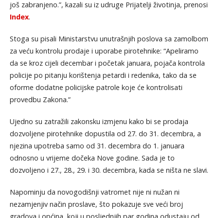
još zabranjeno.”, kazali su iz udruge Prijatelji životinja, prenosi
Index
.
Stoga su pisali Ministarstvu unutrašnjih poslova sa zamolbom
za veću kontrolu prodaje i uporabe pirotehnike: “Apeliramo
da se kroz cijeli decembar i početak januara, pojača kontrola
policije po pitanju korištenja petardi i redenika, tako da se
oforme dodatne policijske patrole koje će kontrolisati
provedbu Zakona.”
Ujedno su zatražili zakonsku izmjenu kako bi se prodaja
dozvoljene pirotehnike dopustila od 27. do 31. decembra, a
njezina upotreba samo od 31. decembra do 1. januara
odnosno u vrijeme dočeka Nove godine. Sada je to
dozvoljeno i 27., 28., 29. i 30. decembra, kada se ništa ne slavi.
Napominju da novogodišnji vatromet nije ni nužan ni
nezamjenjiv način proslave, što pokazuje sve veći broj
gradova i općina, koji u posljednjih par godina odustaju od