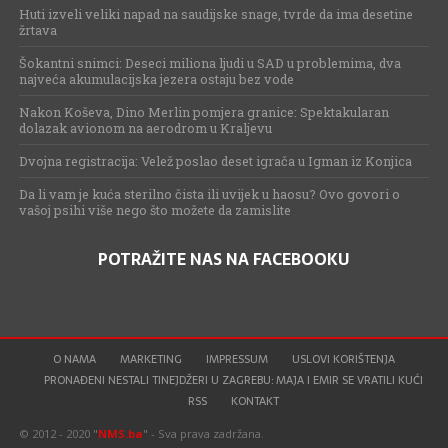
Huti izveli veliki napad na saudijske snage, tvrde da ima desetine
žrtava
Šokantni snimci: Deseci miliona ljudi u SAD u problemima, dva
najveća akumulacijska jezera ostaju bez vode
Nakon Koševa, Dino Merlin pomjera granice: Spektakularan
dolazak avionom na aerodrom u Kraljevu
Dvojna registracija: Velež poslao deset igrača u Igman iz Konjica
Da li vam je kuća sterilno čista ili uvijek u haosu? Ovo govori o
vašoj psihi više nego što možete da zamislite
POTRAŽITE NAS NA FACEBOOKU
O NAMA
MARKETING
IMPRESSUM
USLOVI KORIŠTENJA
PRONAĐENI NESTALI TINEJDŽERI U ZAGREBU: MAJA I EMIR SE VRATILI KUĆI
RSS
KONTAKT
© 2012 - 2020 "
NMS.ba
" - Sva prava zadržana.