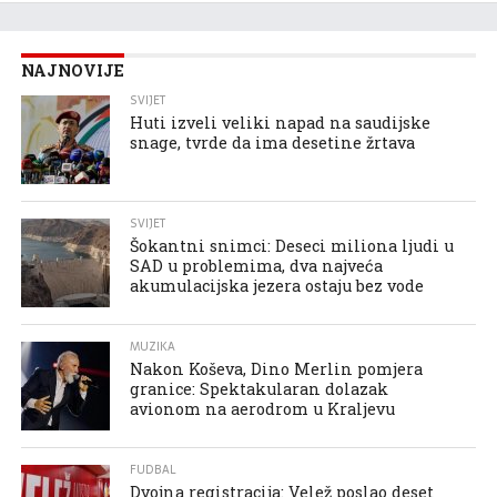
NAJNOVIJE
SVIJET
Huti izveli veliki napad na saudijske
snage, tvrde da ima desetine žrtava
SVIJET
Šokantni snimci: Deseci miliona ljudi u
SAD u problemima, dva najveća
akumulacijska jezera ostaju bez vode
MUZIKA
Nakon Koševa, Dino Merlin pomjera
granice: Spektakularan dolazak
avionom na aerodrom u Kraljevu
FUDBAL
Dvojna registracija: Velež poslao deset