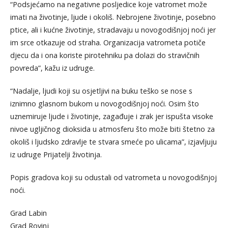
“Podsjećamo na negativne posljedice koje vatromet može
imati na životinje, ljude i okoliš. Nebrojene životinje, posebno
ptice, ali i kućne životinje, stradavaju u novogodišnjoj noći jer
im srce otkazuje od straha. Organizacija vatrometa potiče
djecu da i ona koriste pirotehniku pa dolazi do stravičnih
povreda”, kažu iz udruge.
“Nadalje, ljudi koji su osjetljivi na buku teško se nose s
iznimno glasnom bukom u novogodišnjoj noći. Osim što
uznemiruje ljude i životinje, zagađuje i zrak jer ispušta visoke
nivoe ugljičnog dioksida u atmosferu što može biti štetno za
okoliš i ljudsko zdravlje te stvara smeće po ulicama”, izjavljuju
iz udruge Prijatelji životinja.
Popis gradova koji su odustali od vatrometa u novogodišnjoj
noći.
Grad Labin
Grad Rovinj