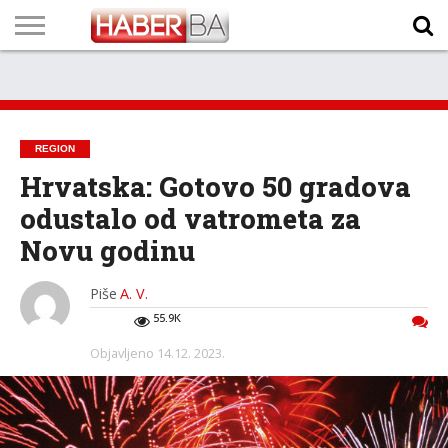
VIJESTI
BIZNIS
SPORT
SHOWBIZ
LIFESTYLE
SCI-
AUTO
ZANIMLJIVOSTI
FOTO
VIDEO
TV
VREMENSKA
STANJE NA
KURSNA
O
MARKETING
IMPRESSUM
KONTAKT
TECH
PROGRAM
PROGNOZA
PUTEVIMA
LISTA
NAMA
REGION
Hrvatska: Gotovo 50 gradova
odustalo od vatrometa za
Novu godinu
Piše
A. V.
55.9K
Objavljeno
14.12. 2023.