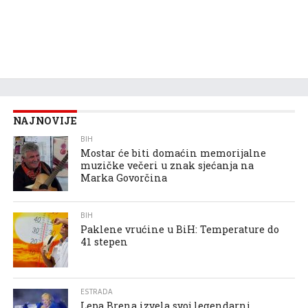
NAJNOVIJE
BIH
Mostar će biti domaćin memorijalne
muzičke večeri u znak sjećanja na
Marka Govorčina
BIH
Paklene vrućine u BiH: Temperature do
41 stepen
ESTRADA
Lepa Brena izvela svoj legendarni