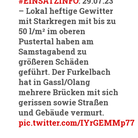
#EINSATZINFO
: 29.07.23
– Lokal heftige Gewitter
mit Starkregen mit bis zu
50 l/m² im oberen
Pustertal haben am
Samstagabend zu
größeren Schäden
geführt. Der Furkelbach
hat in Gassl/Olang
mehrere Brücken mit sich
gerissen sowie Straßen
und Gebäude vermurt.
pic.twitter.com/IYrGEMMp77