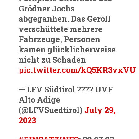
Grödner Jochs
abgeganhen. Das Geröll
verschüttete mehrere
Fahrzeuge, Personen
kamen glücklicherweise
nicht zu Schaden
pic.twitter.com/kQ5KR3vxVU
— LFV Südtirol ???? UVF
Alto Adige
(@LFVSuedtirol)
July 29,
2023