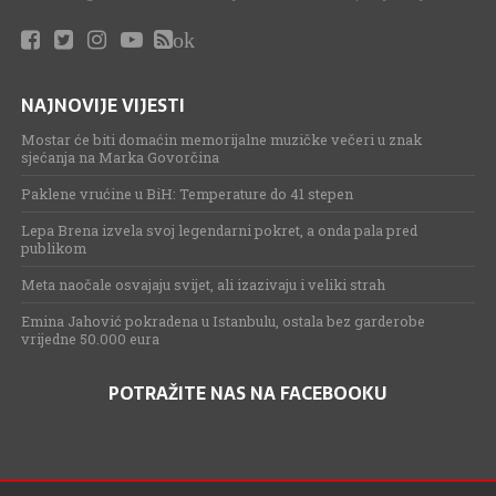
ok
NAJNOVIJE VIJESTI
Mostar će biti domaćin memorijalne muzičke večeri u znak
sjećanja na Marka Govorčina
Paklene vrućine u BiH: Temperature do 41 stepen
Lepa Brena izvela svoj legendarni pokret, a onda pala pred
publikom
Meta naočale osvajaju svijet, ali izazivaju i veliki strah
Emina Jahović pokradena u Istanbulu, ostala bez garderobe
vrijedne 50.000 eura
POTRAŽITE NAS NA FACEBOOKU