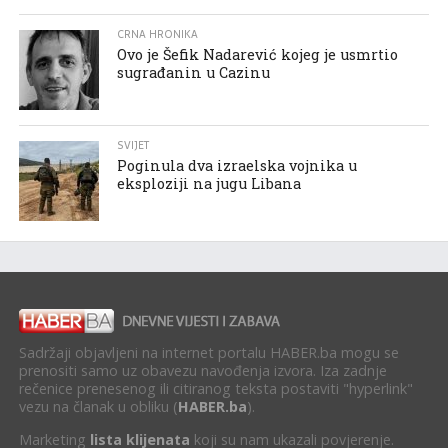
CRNA HRONIKA
Ovo je Šefik Nadarević kojeg je usmrtio
sugrađanin u Cazinu
SVIJET
Poginula dva izraelska vojnika u
eksploziji na jugu Libana
Sadržaji objavljeni na internet portalu HABER.ba mogu se
prenositi samo uz obavezu navođenja izvora. Iza zadnje
rečenice prenesenog ili citiranog teksta postaviti "hyperlink"
vezu na članak u obliku (
HABER.ba
).
Marketing
lista klijenata
koji su nam ukazali povjerenje.