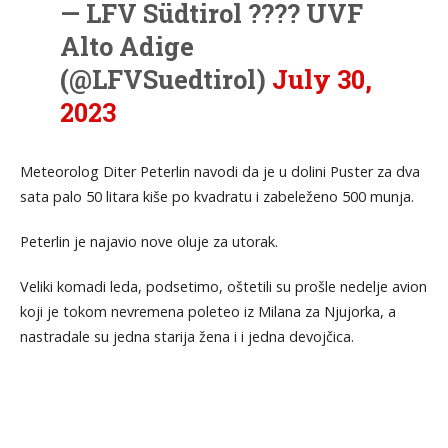
— LFV Südtirol ???? UVF
Alto Adige
(@LFVSuedtirol)
July 30,
2023
Meteorolog Diter Peterlin navodi da je u dolini Puster za dva
sata palo 50 litara kiše po kvadratu i zabeleženo 500 munja.
Peterlin je najavio nove oluje za utorak.
Veliki komadi leda, podsetimo, oštetili su prošle nedelje avion
koji je tokom nevremena poleteo iz Milana za Njujorka, a
nastradale su jedna starija žena i i jedna devojčica.