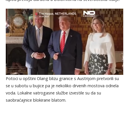
Potoci u opštini Olang blizu granice s Austrijom pretvorili su
se u subotu u bujice pa je nekoliko drvenih mostova odnela
voda. Lokalne vatrogasne službe izvestile su da su
saobraćajnice blokirane blatom.