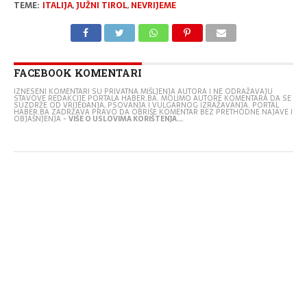
TEME:
ITALIJA
,
JUŽNI TIROL
,
NEVRIJEME
FACEBOOK KOMENTARI
IZNESENI KOMENTARI SU PRIVATNA MIŠLJENJA AUTORA I NE ODRAŽAVAJU
STAVOVE REDAKCIJE PORTALA HABER.BA. MOLIMO AUTORE KOMENTARA DA SE
SUZDRŽE OD VRIJEĐANJA, PSOVANJA I VULGARNOG IZRAŽAVANJA. PORTAL
HABER.BA ZADRŽAVA PRAVO DA OBRIŠE KOMENTAR BEZ PRETHODNE NAJAVE I
OBJAŠNJENJA -
VIŠE O USLOVIMA KORIŠTENJA...