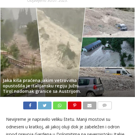
Objavljeno
30.07. 2023.
Jaka kiša praćena jakim vetrovima
opustošila je italijansku regiju Južni
Tirol nadomak granice sa Austrijom.
KOMENTARI
Nevijreme je napravilo veliku štetu. Manji mostovi su
odneseni u kratkoj, ali jakoj oluji dok je zabeležen i odron
ispod prevoja Gardena u Dolomitima na severoistoku Italije.