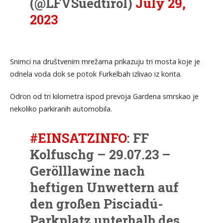
(@LFVSuedtirol)
July 29,
2023
Snimci na društvenim mrežama prikazuju tri mosta koje je
odnela voda dok se potok Furkelbah izlivao iz korita.
Odron od tri kilometra ispod prevoja Gardena smrskao je
nekoliko parkiranih automobila.
#EINSATZINFO
: FF
Kolfuschg – 29.07.23 –
Gerölllawine nach
heftigen Unwettern auf
den großen Pisciadú-
Parkplatz unterhalb des