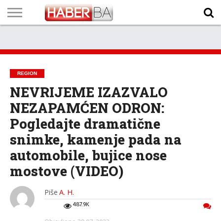
VIJESTI
BIZNIS
SPORT
SHOWBIZ
LIFESTYLE
SCI-
AUTO
ZANIMLJIVOSTI
FOTO
VIDEO
TV
VREMENSKA
STANJE NA
KURSNA
O
MARKETING
IMPRESSUM
KONTAKT
TECH
PROGRAM
PROGNOZA
PUTEVIMA
LISTA
NAMA
REGION
NEVRIJEME IZAZVALO
NEZAPAMĆEN ODRON:
Pogledajte dramatične
snimke, kamenje pada na
automobile, bujice nose
mostove (VIDEO)
Piše
A. H.
487.9K