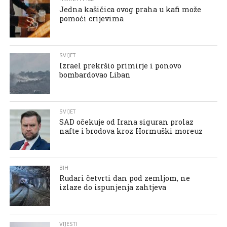
Jedna kašičica ovog praha u kafi može
pomoći crijevima
SVIJET
Izrael prekršio primirje i ponovo
bombardovao Liban
SVIJET
SAD očekuje od Irana siguran prolaz
nafte i brodova kroz Hormuški moreuz
BIH
Rudari četvrti dan pod zemljom, ne
izlaze do ispunjenja zahtjeva
VIJESTI