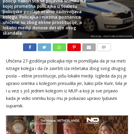
policiji nakon što se pojavila snimka na
kojoj prometna policajka u toaletu
policijske postaje oralno zadovoljava
kolegu. Policajka i njezina poznanica
uhićene su zbog elitne prostitucije, a
lokalni mediji donose detalje ovog
skandala.
POLICIJA - YOUTUBE/SCREENSHOT
KOMENTARI
Uhićena 27-godišnja policajka nije ni pomišljala da je na meti
istrage kolega i da će završiti iza rešetaka zbog svog drugog
posla – elitne prostitucije, pišu lokalni mediji. Izgleda da joj je
upravo snimka s kolegom presudila jer, kako piše Kurir, bila je
i u vezi s još jednim kolegom iz MUP-a koji je sve prijavio
kada je vidio snimku koju mu je pokazao upravo ljubavni
suparnik.