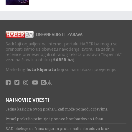
Sadržaji objavljeni na internet portalu HABER.ba mogu se
prenositi samo uz obavezu navođenja izvora. Iza zadnje
rečenice prenesenog ili citiranog teksta postaviti "hyperlink"
vezu na članak u obliku (
HABER.ba
).
Marketing
lista klijenata
koji su nam ukazali povjerenje.
ok
NAJNOVIJE VIJESTI
Jedna kašičica ovog praha u kafi može pomoći crijevima
Izrael prekršio primirje i ponovo bombardovao Liban
SAD očekuje od Irana siguran prolaz nafte i brodova kroz