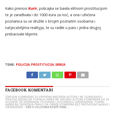
Kako prenosi
Kurir
, policajka se bavila elitnom prostitucijom
te je zarađivala i do 1000 eura za noć, a ona i uhićena
poznanica su se družile s brojim poznatim osobama i
natjecateljima realityja, te su radile u paru i jedna drugoj
prebacivale klijente.
TEME:
POLICIJA
,
PROSTITUCIJA
,
SRBIJA
FACEBOOK KOMENTARI
IZNESENI KOMENTARI SU PRIVATNA MIŠLJENJA AUTORA I NE ODRAŽAVAJU
STAVOVE REDAKCIJE PORTALA HABER.BA. MOLIMO AUTORE KOMENTARA DA SE
SUZDRŽE OD VRIJEĐANJA, PSOVANJA I VULGARNOG IZRAŽAVANJA. PORTAL
HABER.BA ZADRŽAVA PRAVO DA OBRIŠE KOMENTAR BEZ PRETHODNE NAJAVE I
OBJAŠNJENJA -
VIŠE O USLOVIMA KORIŠTENJA...