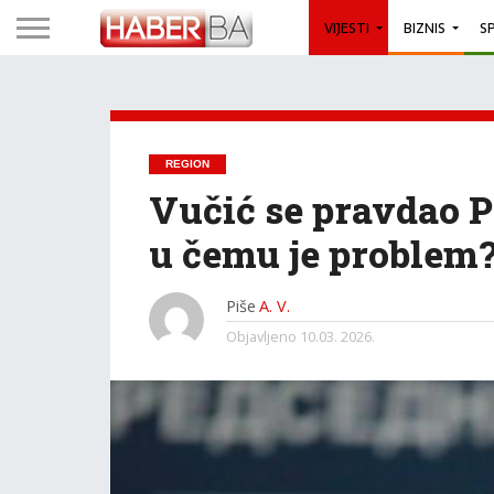
VIJESTI
BIZNIS
S
REGION
Vučić se pravdao P
u čemu je problem
Piše
A. V.
Objavljeno
10.03. 2026.