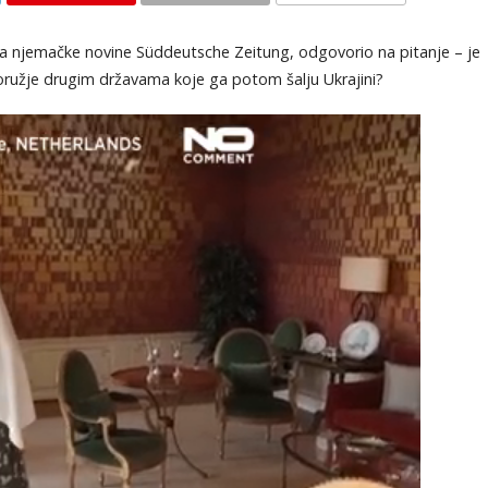
KOMENTARI
u za njemačke novine Süddeutsche Zeitung, odgovorio na pitanje – je
 i oružje drugim državama koje ga potom šalju Ukrajini?