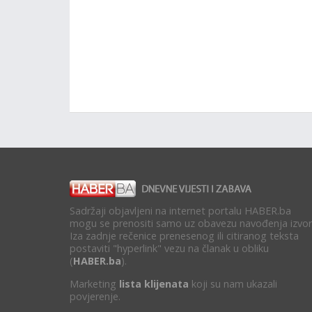
Sadržaji objavljeni na internet portalu HABER.ba
mogu se prenositi samo uz obavezu navođenja izvor
Iza zadnje rečenice prenesenog ili citiranog teksta
postaviti "hyperlink" vezu na članak u obliku
(
HABER.ba
).
Marketing
lista klijenata
koji su nam ukazali
povjerenje.