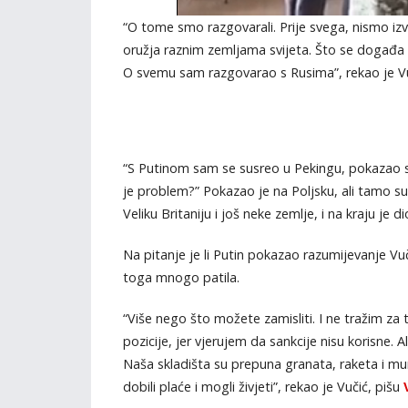
“O tome smo razgovarali. Prije svega, nismo izve
oružja raznim zemljama svijeta. Što se događa k
O svemu sam razgovarao s Rusima”, rekao je Vu
“S Putinom sam se susreo u Pekingu, pokazao s
je problem?” Pokazao je na Poljsku, ali tamo su 
Veliku Britaniju i još neke zemlje, i na kraju je di
Na pitanje je li Putin pokazao razumijevanje Vuč
toga mnogo patila.
“Više nego što možete zamisliti. I ne tražim za
pozicije, jer vjerujem da sankcije nisu korisne. A
Naša skladišta su prepuna granata, raketa i munic
dobili plaće i mogli živjeti”, rekao je Vučić, pišu