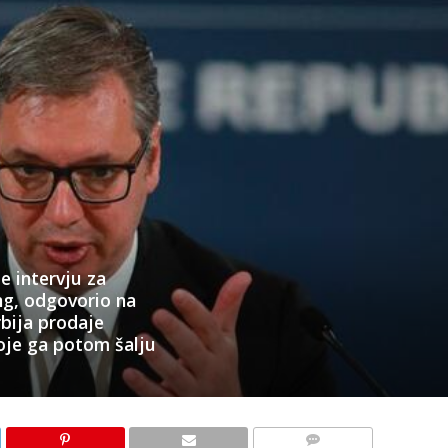
e intervju za
g, odgovorio na
Srbija prodaje
oje ga potom šalju