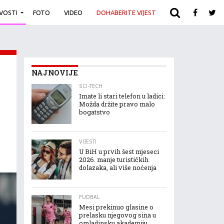
IVOSTI
FOTO
VIDEO
DOHABERITE VIJEST
ARHIVA
NAJNOVIJE
SCI-TECH
Imate li stari telefon u ladici:
Možda držite pravo malo
bogatstvo
VIJESTI
U BiH u prvih šest mjeseci
2026. manje turističkih
dolazaka, ali više noćenja
FUDBAL
Mesi prekinuo glasine o
prelasku njegovog sina u
omladinsku akademiju