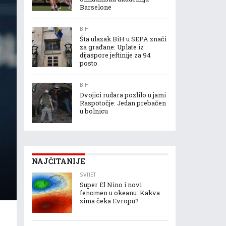
Barselone
BIH
Šta ulazak BiH u SEPA znači
za građane: Uplate iz
dijaspore jeftinije za 94
posto
BIH
Dvojici rudara pozlilo u jami
Raspotočje: Jedan prebačen
u bolnicu
NAJČITANIJE
SVIJET
Super El Nino i novi
fenomen u okeanu: Kakva
zima čeka Evropu?