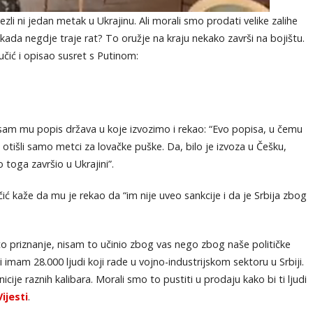
zli ni jedan metak u Ukrajinu. Ali morali smo prodati velike zalihe
ada negdje traje rat? To oružje na kraju nekako završi na bojištu.
čić i opisao susret s Putinom:
am mu popis država u koje izvozimo i rekao: “Evo popisa, u čemu
otišli samo metci za lovačke puške. Da, bilo je izvoza u Češku,
o toga završio u Ukrajini”.
ić kaže da mu je rekao da “im nije uveo sankcije i da je Srbija zbog
 to priznanje, nisam to učinio zbog vas nego zbog naše političke
li imam 28.000 ljudi koji rade u vojno-industrijskom sektoru u Srbiji.
ije raznih kalibara. Morali smo to pustiti u prodaju kako bi ti ljudi
Vijesti
.