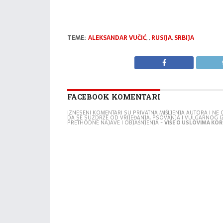
TEME:
ALEKSANDAR VUČIĆ
,
,
RUSIJA
,
SRBIJA
FACEBOOK KOMENTARI
IZNESENI KOMENTARI SU PRIVATNA MIŠLJENJA AUTORA I N
DA SE SUZDRŽE OD VRIJEĐANJA, PSOVANJA I VULGARNOG 
PRETHODNE NAJAVE I OBJAŠNJENJA -
VIŠE O USLOVIMA KORI