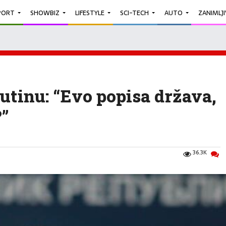
PORT
SHOWBIZ
LIFESTYLE
SCI-TECH
AUTO
ZANIMLJ
utinu: “Evo popisa država,
?”
36.3K