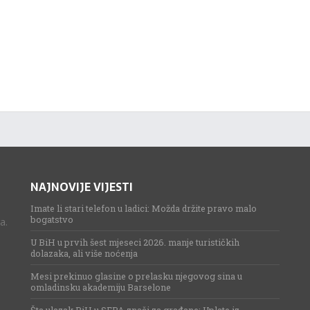
NAJNOVIJE VIJESTI
Imate li stari telefon u ladici: Možda držite pravo malo
bogatstvo
a.
U BiH u prvih šest mjeseci 2026. manje turističkih
dolazaka, ali više noćenja
Mesi prekinuo glasine o prelasku njegovog sina u
omladinsku akademiju Barselone