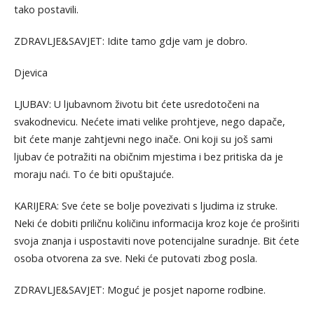
tako postavili.
ZDRAVLJE&SAVJET: Idite tamo gdje vam je dobro.
Djevica
LJUBAV: U ljubavnom životu bit ćete usredotočeni na
svakodnevicu. Nećete imati velike prohtjeve, nego dapače,
bit ćete manje zahtjevni nego inače. Oni koji su još sami
ljubav će potražiti na običnim mjestima i bez pritiska da je
moraju naći. To će biti opuštajuće.
KARIJERA: Sve ćete se bolje povezivati s ljudima iz struke.
Neki će dobiti priličnu količinu informacija kroz koje će proširiti
svoja znanja i uspostaviti nove potencijalne suradnje. Bit ćete
osoba otvorena za sve. Neki će putovati zbog posla.
ZDRAVLJE&SAVJET: Moguć je posjet naporne rodbine.