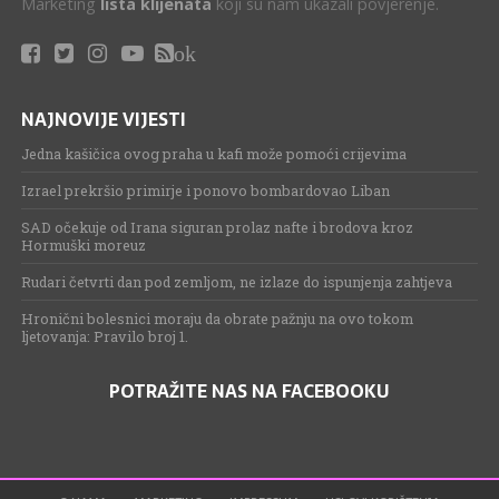
Marketing
lista klijenata
koji su nam ukazali povjerenje.
ok
NAJNOVIJE VIJESTI
Jedna kašičica ovog praha u kafi može pomoći crijevima
Izrael prekršio primirje i ponovo bombardovao Liban
SAD očekuje od Irana siguran prolaz nafte i brodova kroz
Hormuški moreuz
Rudari četvrti dan pod zemljom, ne izlaze do ispunjenja zahtjeva
Hronični bolesnici moraju da obrate pažnju na ovo tokom
ljetovanja: Pravilo broj 1.
POTRAŽITE NAS NA FACEBOOKU