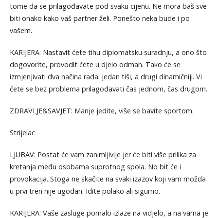
tome da se prilagođavate pod svaku cijenu. Ne mora baš sve
biti onako kako vaš partner želi. Ponešto neka bude i po
vašem.
KARIJERA: Nastavit ćete tihu diplomatsku suradnju, a ono što
dogovorite, provodit ćete u djelo odmah. Tako će se
izmjenjivati dva načina rada: jedan tiši, a drugi dinamičniji. Vi
ćete se bez problema prilagođavati čas jednom, čas drugom.
ZDRAVLJE&SAVJET: Manje jedite, više se bavite sportom.
Strijelac
LJUBAV: Postat će vam zanimljivije jer će biti više prilika za
kretanja među osobama suprotnog spola. No bit će i
provokacija. Stoga ne skačite na svaki izazov koji vam možda
u prvi tren nije ugodan. Idite polako ali sigurno.
KARIJERA: Vaše zasluge pomalo izlaze na vidjelo, a na vama je