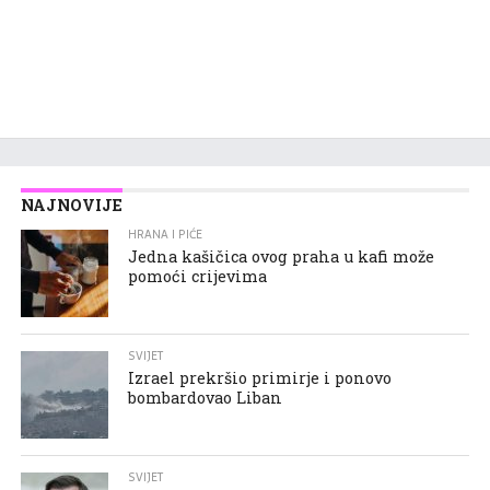
NAJNOVIJE
HRANA I PIĆE
Jedna kašičica ovog praha u kafi može
pomoći crijevima
SVIJET
Izrael prekršio primirje i ponovo
bombardovao Liban
SVIJET