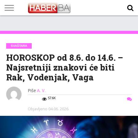
VIJESTI
BIZNIS
SPORT
SHOWBIZ
LIFESTYLE
SCI-
AUTO
ZANIMLJIVOSTI
FOTO
VIDEO
TV
VREMENSKA
STANJE NA
KURSNA
O
MARKETING
IMPRESSUM
KONTAKT
TECH
PROGRAM
PROGNOZA
PUTEVIMA
LISTA
NAMA
SVAŠTARA
HOROSKOP od 8.6. do 14.6. –
Najsretniji znakovi će biti
Rak, Vodenjak, Vaga
Piše
A. V.
57.6K
Objavljeno
04.06. 2026.