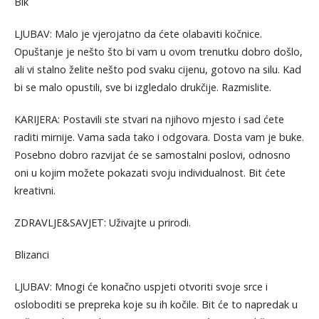
Bik
LJUBAV: Malo je vjerojatno da ćete olabaviti kočnice.
Opuštanje je nešto što bi vam u ovom trenutku dobro došlo,
ali vi stalno želite nešto pod svaku cijenu, gotovo na silu. Kad
bi se malo opustili, sve bi izgledalo drukčije. Razmislite.
KARIJERA: Postavili ste stvari na njihovo mjesto i sad ćete
raditi mirnije. Vama sada tako i odgovara. Dosta vam je buke.
Posebno dobro razvijat će se samostalni poslovi, odnosno
oni u kojim možete pokazati svoju individualnost. Bit ćete
kreativni.
ZDRAVLJE&SAVJET: Uživajte u prirodi.
Blizanci
LJUBAV: Mnogi će konačno uspjeti otvoriti svoje srce i
osloboditi se prepreka koje su ih kočile. Bit će to napredak u