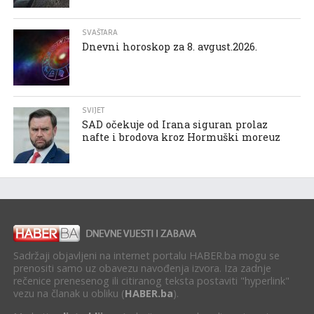
SVAŠTARA
Dnevni horoskop za 8. avgust.2026.
SVIJET
SAD očekuje od Irana siguran prolaz
nafte i brodova kroz Hormuški moreuz
Sadržaji objavljeni na internet portalu HABER.ba mogu se
prenositi samo uz obavezu navođenja izvora. Iza zadnje
rečenice prenesenog ili citiranog teksta postaviti "hyperlink"
vezu na članak u obliku (
HABER.ba
).