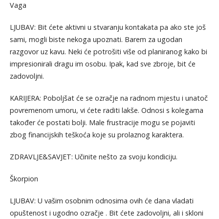
Vaga
LJUBAV: Bit ćete aktivni u stvaranju kontakata pa ako ste još
sami, mogli biste nekoga upoznati. Barem za ugodan
razgovor uz kavu. Neki će potrošiti više od planiranog kako bi
impresionirali dragu im osobu. Ipak, kad sve zbroje, bit će
zadovoljni.
KARIJERA: Poboljšat će se ozračje na radnom mjestu i unatoč
povremenom umoru, vi ćete raditi lakše. Odnosi s kolegama
također će postati bolji. Male frustracije mogu se pojaviti
zbog financijskih teškoća koje su prolaznog karaktera.
ZDRAVLJE&SAVJET: Učinite nešto za svoju kondiciju.
Škorpion
LJUBAV: U vašim osobnim odnosima ovih će dana vladati
opuštenost i ugodno ozračje . Bit ćete zadovoljni, ali i skloni