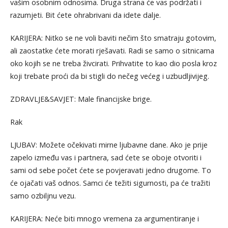
vašim osobnim odnosima. Druga strana će vas podržati i
razumjeti. Bit ćete ohrabrivani da idete dalje.
KARIJERA: Nitko se ne voli baviti nečim što smatraju gotovim,
ali zaostatke ćete morati rješavati. Radi se samo o sitnicama
oko kojih se ne treba živcirati. Prihvatite to kao dio posla kroz
koji trebate proći da bi stigli do nečeg većeg i uzbudljivijeg.
ZDRAVLJE&SAVJET: Male financijske brige.
Rak
LJUBAV: Možete očekivati mirne ljubavne dane. Ako je prije
zapelo između vas i partnera, sad ćete se oboje otvoriti i
sami od sebe počet ćete se povjeravati jedno drugome. To
će ojačati vaš odnos. Samci će težiti sigurnosti, pa će tražiti
samo ozbiljnu vezu.
KARIJERA: Neće biti mnogo vremena za argumentiranje i