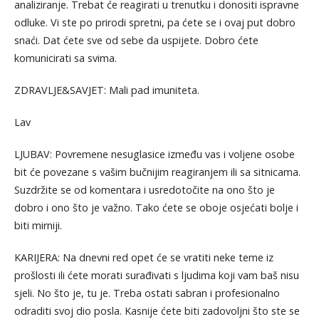
analiziranje. Trebat će reagirati u trenutku i donositi ispravne
odluke. Vi ste po prirodi spretni, pa ćete se i ovaj put dobro
snaći. Dat ćete sve od sebe da uspijete. Dobro ćete
komunicirati sa svima.
ZDRAVLJE&SAVJET: Mali pad imuniteta.
Lav
LJUBAV: Povremene nesuglasice između vas i voljene osobe
bit će povezane s vašim bučnijim reagiranjem ili sa sitnicama.
Suzdržite se od komentara i usredotočite na ono što je
dobro i ono što je važno. Tako ćete se oboje osjećati bolje i
biti mirniji.
KARIJERA: Na dnevni red opet će se vratiti neke teme iz
prošlosti ili ćete morati surađivati s ljudima koji vam baš nisu
sjeli. No što je, tu je. Treba ostati sabran i profesionalno
odraditi svoj dio posla. Kasnije ćete biti zadovoljni što ste se