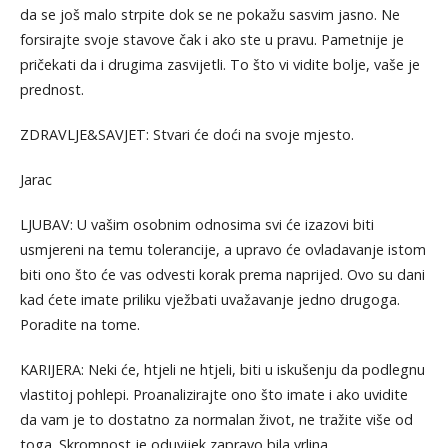
da se još malo strpite dok se ne pokažu sasvim jasno. Ne
forsirajte svoje stavove čak i ako ste u pravu. Pametnije je
pričekati da i drugima zasvijetli. To što vi vidite bolje, vaše je
prednost.
ZDRAVLJE&SAVJET: Stvari će doći na svoje mjesto.
Jarac
LJUBAV: U vašim osobnim odnosima svi će izazovi biti
usmjereni na temu tolerancije, a upravo će ovladavanje istom
biti ono što će vas odvesti korak prema naprijed. Ovo su dani
kad ćete imate priliku vježbati uvažavanje jedno drugoga.
Poradite na tome.
KARIJERA: Neki će, htjeli ne htjeli, biti u iskušenju da podlegnu
vlastitoj pohlepi. Proanalizirajte ono što imate i ako uvidite
da vam je to dostatno za normalan život, ne tražite više od
toga. Skromnost je oduvijek zapravo bila vrlina.