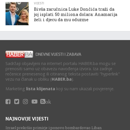
VIJESTI
Bivša zaručnica Luke Dončića traži da
joj isplati 50 miliona dolara: Anamarija
želi i djecu da mu oduzme
Sadržaji objavljeni na internet portalu HABER.ba mogu se
prenositi samo uz obavezu navođenja izvora. Iza zadnje
rečenice prenesenog ili citiranog teksta postaviti "hyperlink"
vezu na članak u obliku (
HABER.ba
).
Marketing
lista klijenata
koji su nam ukazali povjerenje.
ok
NAJNOVIJE VIJESTI
Izrael prekršio primirje i ponovo bombardovao Liban