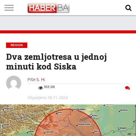
VIJESTI
BIZNIS
SPORT
SHOWBIZ
LIFESTYLE
SCI-
AUTO
ZANIMLJIVOSTI
FOTO
VIDEO
TV
VREMENSKA
STANJE NA
KURSNA
O
MARKETING
IMPRESSUM
KONTAKT
TECH
PROGRAM
PROGNOZA
PUTEVIMA
LISTA
NAMA
REGION
Dva zemljotresa u jednoj
minuti kod Siska
Piše
S. H.
103.0K
Objavljeno
30.11. 2024.