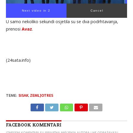
Next video in 1
Cancel
U samo nekoliko sekundi osjetila su se dva podrhtavanja,
prenosi
Avaz
.
(24sata.info)
TEME:
SISAK
,
ZEMLJOTRES
FACEBOOK KOMENTARI
IZNESENI KOMENTARI SU PRIVATNA MIŠLJENJA AUTORA I NE ODRAŽAVAJU