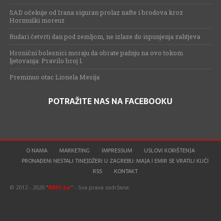
SAD očekuje od Irana siguran prolaz nafte i brodova kroz
Hormuški moreuz
Rudari četvrti dan pod zemljom, ne izlaze do ispunjenja zahtjeva
Hronični bolesnici moraju da obrate pažnju na ovo tokom
ljetovanja: Pravilo broj 1.
Preminuo otac Lionela Mesija
POTRAŽITE NAS NA FACEBOOKU
O NAMA
MARKETING
IMPRESSUM
USLOVI KORIŠTENJA
PRONAĐENI NESTALI TINEJDŽERI U ZAGREBU: MAJA I EMIR SE VRATILI KUĆI
RSS
KONTAKT
© 2012 - 2020 "
NMS.ba
" - Sva prava zadržana.