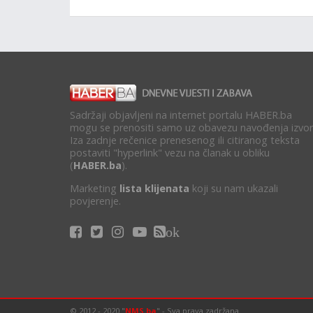
Sadržaji objavljeni na internet portalu HABER.ba
mogu se prenositi samo uz obavezu navođenja izvor
Iza zadnje rečenice prenesenog ili citiranog teksta
postaviti "hyperlink" vezu na članak u obliku
(
HABER.ba
).
Marketing
lista klijenata
koji su nam ukazali
povjerenje.
ok
© 2012 - 2020 "
NMS.ba
" - Sva prava zadržana.