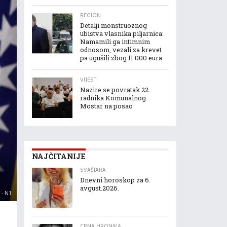
REGION
Detalji monstruoznog
ubistva vlasnika piljarnica:
Namamili ga intimnim
odnosom, vezali za krevet
pa ugušili zbog 11.000 eura
VIJESTI
Nazire se povratak 22
radnika Komunalnog
Mostar na posao
NAJČITANIJE
SVAŠTARA
Dnevni horoskop za 6.
avgust.2026.
 - N1
CRNA HRONIKA