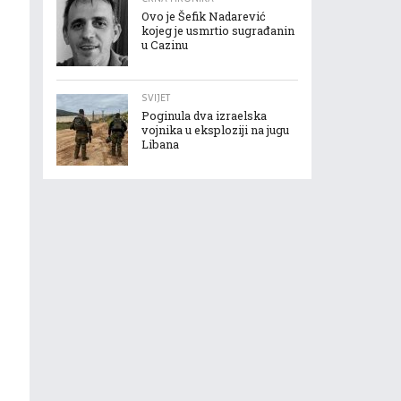
Ovo je Šefik Nadarević
kojeg je usmrtio sugrađanin
u Cazinu
SVIJET
Poginula dva izraelska
vojnika u eksploziji na jugu
Libana