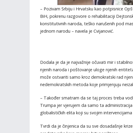
– Pozivam Srbiju i Hrvatsku kao potpisnice Op
BiH, pokrenu razgovore o rehabilitaciji Dejton
konstitutivnih naroda, teško narušenih pod ma
jednom narodu – navela je Cvijanović.
Dodala je da je najvažnije očuvati mir i stabil
njenih naroda i poštovanje uloge njenih entiteta
može ostvariti samo kroz demokratski rad njenih
nedemokratskih metoda koje primjenjuju neizabra
– Također smatram da se taj proces treba vod
Trumpa jer vjerujem da samo ta administracija 
globalističkih elita koji su svojim intervencijam
Tvrdi da je činjenica da su sve dosadašnje kri