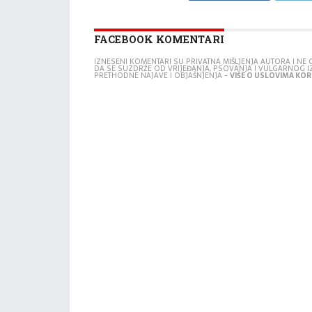
FACEBOOK KOMENTARI
IZNESENI KOMENTARI SU PRIVATNA MIŠLJENJA AUTORA I N
DA SE SUZDRŽE OD VRIJEĐANJA, PSOVANJA I VULGARNOG 
PRETHODNE NAJAVE I OBJAŠNJENJA -
VIŠE O USLOVIMA KORI