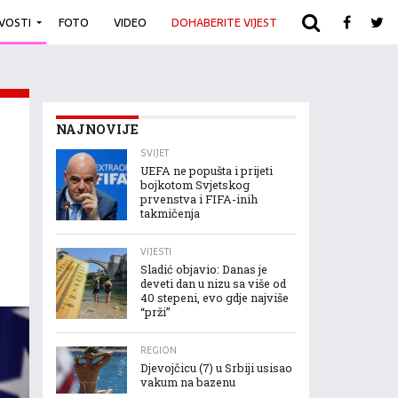
IVOSTI
FOTO
VIDEO
DOHABERITE VIJEST
ARHIVA
NAJNOVIJE
SVIJET
UEFA ne popušta i prijeti
bojkotom Svjetskog
prvenstva i FIFA-inih
takmičenja
VIJESTI
Sladić objavio: Danas je
deveti dan u nizu sa više od
40 stepeni, evo gdje najviše
“prži”
REGION
Djevojčicu (7) u Srbiji usisao
vakum na bazenu