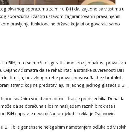
šteg okvirnog sporazuma za mir u BiH da, zajedno sa vlastima u
skog sporazuma i zaštiti ustavom zagarantovanih prava njenih
skom pravljenja funkcionalne države koja bi odgovarala samo
nost u BiH, a to se može osigurati samo kroz jednakost prava svih
. Cvijanović smatra da se rehabilitacija istinske suverenosti BiH
 institucija, bez zloupotrebe prava i pravosuđa, bez brutalnih,
ni stranci koji ne predstavljaju ni jednog jedinog glasača u BiH.
iti pod snažnim vodstvom administracije predsjednika Donalda
može da se obračuna s lošim naslijeđem raznih birokrata i
a od BiH napravile neuspješan projekat – rekla je Cvijanović.
ze u BiH bile generisane nelegalnim nametanjem odluka od visokih