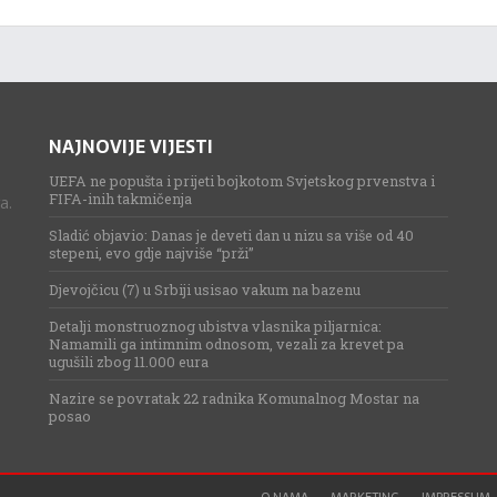
NAJNOVIJE VIJESTI
UEFA ne popušta i prijeti bojkotom Svjetskog prvenstva i
FIFA-inih takmičenja
a.
Sladić objavio: Danas je deveti dan u nizu sa više od 40
stepeni, evo gdje najviše “prži”
Djevojčicu (7) u Srbiji usisao vakum na bazenu
Detalji monstruoznog ubistva vlasnika piljarnica:
Namamili ga intimnim odnosom, vezali za krevet pa
ugušili zbog 11.000 eura
Nazire se povratak 22 radnika Komunalnog Mostar na
posao