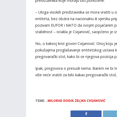
predstavnika koje moraju biti poništene.
– Uloga visokih predstavnika se mora vratiti 
entiteta, bez obzira na nacionalnu ili vjersku pr
pozivam EUFOR i NATO da svojim pojačanim pr
stabilnost – istakla je Cvijanović, saopćeno je i
No, o kakvoj krizi govori Cvijanović. Onoj koj
pokušajima proglašavanje entitetskog ustava ko
pregovarački stol, kako bi se njegova pozicija
Ipak, pregovora o presudi nema. Barem ne bi tr
više neće vratiti za bilo kakav pregovarački stol
TEME:
,
MILORAD DODIK
,
ŽELJKA CVIJANOVIĆ