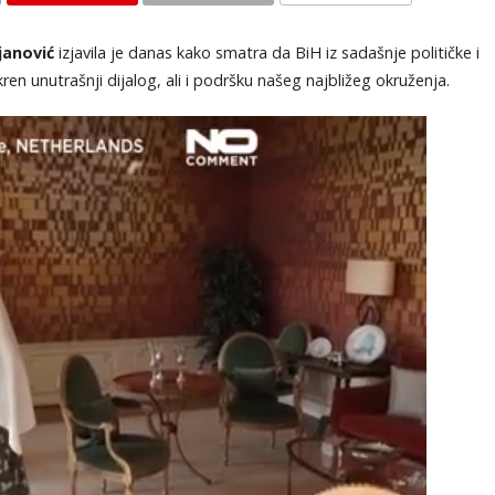
KOMENTARI
janović
izjavila je danas kako smatra da BiH iz sadašnje političke i
ren unutrašnji dijalog, ali i podršku našeg najbližeg okruženja.