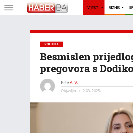
VIJESTI
BIZNIS
S
POLITIKA
Besmislen prijedlo
pregovora s Dodik
Piše
A. V.
Objavljeno
12.03. 2025.