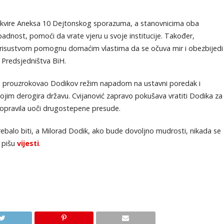
u okvire Aneksa 10 Dejtonskog sporazuma, a stanovnicima oba
ipadnost, pomoći da vrate vjeru u svoje institucije. Također,
isustvom pomognu domaćim vlastima da se očuva mir i obezbijedi
z Predsjedništva BiH.
u je prouzrokovao Dodikov režim napadom na ustavni poredak i
jim derogira državu. Cvijanović zapravo pokušava vratiti Dodika za
 popravila uoči drugostepene presude.
ebalo biti, a Milorad Dodik, ako bude dovoljno mudrosti, nikada se
, pišu
vijesti
.