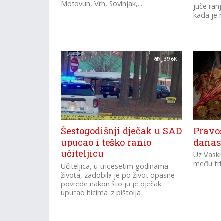
Motovun, Vrh, Sovinjak,...
juče ran
kada je na
39.6K
Šestogodišnji dječak u SAD
Pravo
upucao i teško ranio
danas
učiteljicu
Uz Vaskr
među tri
Učiteljica, u tridesetim godinama
života, zadobila je po život opasne
povrede nakon što ju je dječak
upucao hicima iz pištolja