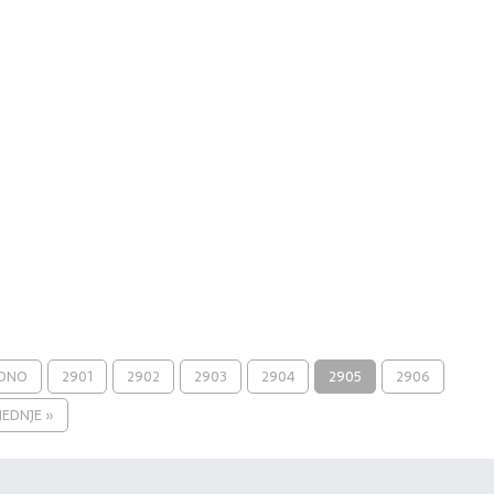
ODNO
2901
2902
2903
2904
2905
2906
JEDNJE »