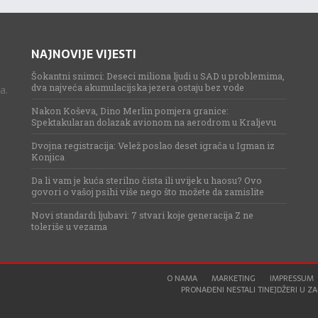
NAJNOVIJE VIJESTI
Šokantni snimci: Deseci miliona ljudi u SAD u problemima,
dva najveća akumulacijska jezera ostaju bez vode
a.
Nakon Koševa, Dino Merlin pomjera granice:
Spektakularan dolazak avionom na aerodrom u Kraljevu
Dvojna registracija: Velež poslao deset igrača u Igman iz
Konjica
Da li vam je kuća sterilno čista ili uvijek u haosu? Ovo
govori o vašoj psihi više nego što možete da zamislite
Novi standardi ljubavi: 7 stvari koje generacija Z ne
toleriše u vezama
O NAMA
MARKETING
IMPRESSUM
PRONAĐENI NESTALI TINEJDŽERI U ZAG