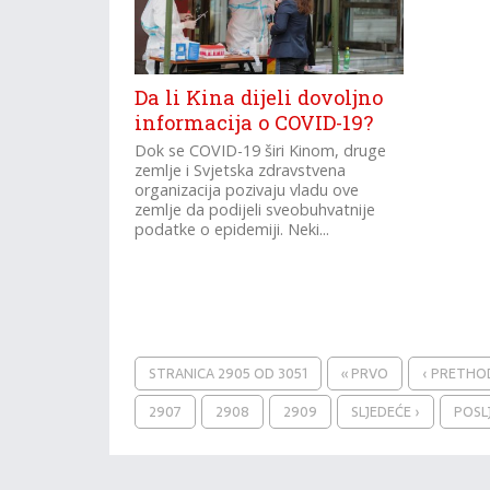
Da li Kina dijeli dovoljno
informacija o COVID-19?
Dok se COVID-19 širi Kinom, druge
zemlje i Svjetska zdravstvena
organizacija pozivaju vladu ove
zemlje da podijeli sveobuhvatnije
podatke o epidemiji. Neki...
STRANICA 2905 OD 3051
« PRVO
‹ PRETH
2907
2908
2909
SLJEDEĆE ›
POSL