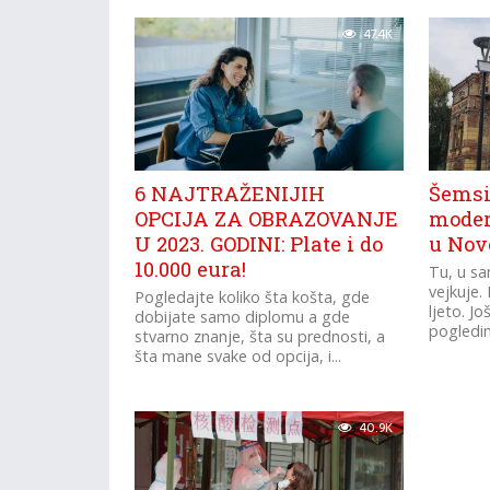
47.4K
6 NAJTRAŽENIJIH
Šemsi
OPCIJA ZA OBRAZOVANJE
moder
U 2023. GODINI: Plate i do
u Nov
10.000 eura!
Tu, u s
vejkuje.
Pogledajte koliko šta košta, gde
ljeto. Jo
dobijate samo diplomu a gde
pogledima
stvarno znanje, šta su prednosti, a
šta mane svake od opcija, i...
40.9K