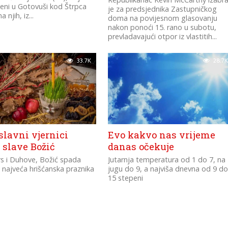
jeni u Gotovuši kod Štrpca
je za predsjednika Zastupničkog
 njih, iz...
doma na povijesnom glasovanju
nakon ponoći 15. rano u subotu,
prevladavajući otpor iz vlastitih...
33.7K
28.7K
slavni vjernici
Evo kakvo nas vrijeme
 slave Božić
danas očekuje
s i Duhove, Božić spada
Jutarnja temperatura od 1 do 7, na
 najveća hrišćanska praznika
jugu do 9, a najviša dnevna od 9 d
15 stepeni