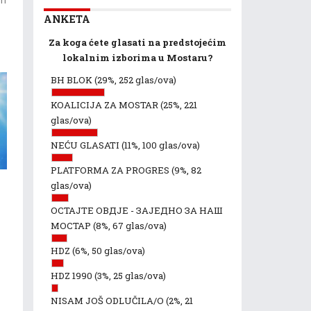
ANKETA
Za koga ćete glasati na predstojećim
lokalnim izborima u Mostaru?
BH BLOK
(29%, 252 glas/ova)
KOALICIJA ZA MOSTAR
(25%, 221
glas/ova)
NEĆU GLASATI
(11%, 100 glas/ova)
PLATFORMA ZA PROGRES
(9%, 82
glas/ova)
ОСТАЈТЕ ОВДЈЕ - ЗАЈЕДНО ЗА НАШ
МОСТАР
(8%, 67 glas/ova)
o
HDZ
(6%, 50 glas/ova)
HDZ 1990
(3%, 25 glas/ova)
NISAM JOŠ ODLUČILA/O
(2%, 21