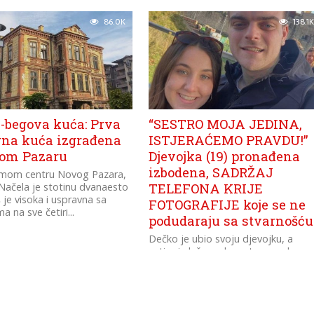
86.0K
138.1K
-begova kuća: Prva
“SESTRO MOJA JEDINA,
na kuća izgrađena
ISTJERAĆEMO PRAVDU!”
om Pazaru
Djevojka (19) pronađena
izbodena, SADRŽAJ
amom centru Novog Pazara,
 Načela je stotinu dvanaesto
TELEFONA KRIJE
š je visoka i uspravna sa
FOTOGRAFIJE koje se ne
 na sve četiri...
podudaraju sa stvarnošću
Dečko je ubio svoju djevojku, a
zatim je ležao u krevetu pored
njenog tijela