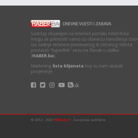
Sadržaji objavljeni na internet portalu HABER.ba
mogu se prenositi samo uz obavezu navođenja izvor
Iza zadnje rečenice prenesenog ili citiranog teksta
postaviti "hyperlink" vezu na članak u obliku
(
HABER.ba
).
Marketing
lista klijenata
koji su nam ukazali
povjerenje.
ok
© 2012 - 2020 "
NMS.ba
" - Sva prava zadržana.