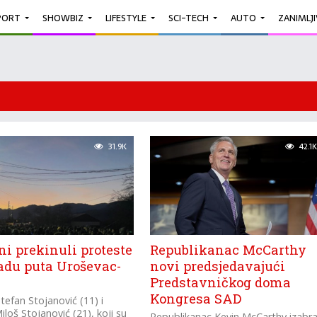
PORT
SHOWBIZ
LIFESTYLE
SCI-TECH
AUTO
ZANIMLJ
31.9K
42.1K
i prekinuli proteste
Republikanac McCarthy
kadu puta Uroševac-
novi predsjedavajući
e
Predstavničkog doma
Kongresa SAD
tefan Stojanović (11) i
iloš Stojanović (21), koji su
Republikanac Kevin McCarthy izabr