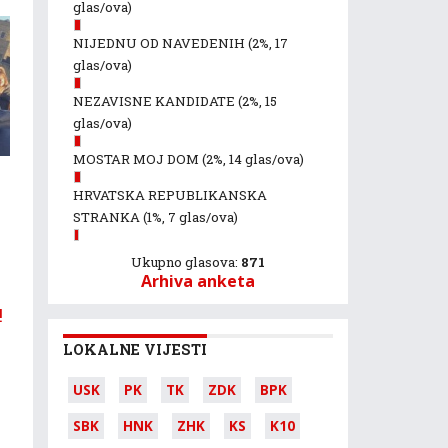
glas/ova)
NIJEDNU OD NAVEDENIH
(2%, 17
glas/ova)
NEZAVISNE KANDIDATE
(2%, 15
glas/ova)
MOSTAR MOJ DOM
(2%, 14 glas/ova)
HRVATSKA REPUBLIKANSKA
STRANKA
(1%, 7 glas/ova)
Ukupno glasova:
871
Arhiva anketa
!
LOKALNE VIJESTI
USK
PK
TK
ZDK
BPK
SBK
HNK
ZHK
KS
K10