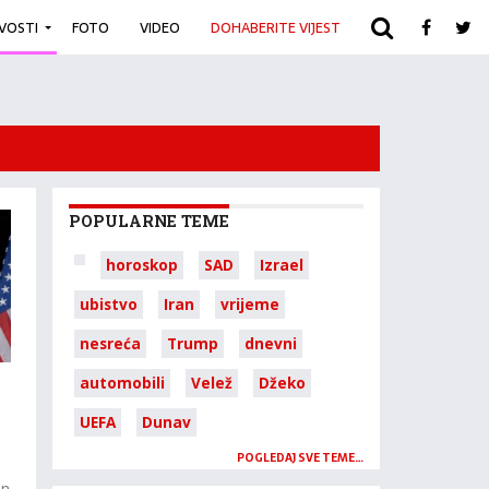
IVOSTI
FOTO
VIDEO
DOHABERITE VIJEST
ARHIVA
POPULARNE TEME
horoskop
SAD
Izrael
ubistvo
Iran
vrijeme
nesreća
Trump
dnevni
automobili
Velež
Džeko
UEFA
Dunav
POGLEDAJ SVE TEME…
an