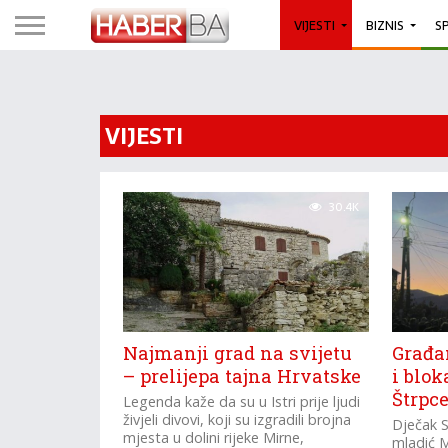
VIJESTI
BIZNIS
S
VIJESTI
30.4K
Najmanji grad na svijetu
Građan
– prelijepa tajna Hrvatske
i blo
Štrpc
Legenda kaže da su u Istri prije ljudi
živjeli divovi, koji su izgradili brojna
Dječak S
mjesta u dolini rijeke Mirne,
mladić M