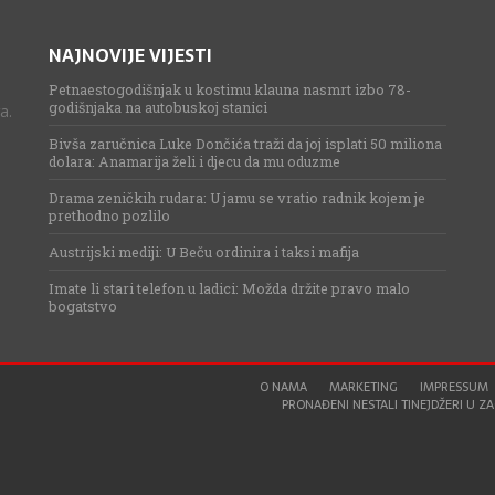
NAJNOVIJE VIJESTI
Petnaestogodišnjak u kostimu klauna nasmrt izbo 78-
godišnjaka na autobuskoj stanici
a.
Bivša zaručnica Luke Dončića traži da joj isplati 50 miliona
dolara: Anamarija želi i djecu da mu oduzme
Drama zeničkih rudara: U jamu se vratio radnik kojem je
prethodno pozlilo
Austrijski mediji: U Beču ordinira i taksi mafija
Imate li stari telefon u ladici: Možda držite pravo malo
bogatstvo
O NAMA
MARKETING
IMPRESSUM
PRONAĐENI NESTALI TINEJDŽERI U ZAG