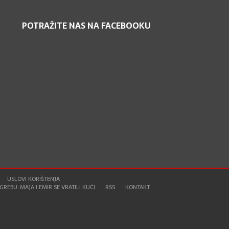
POTRAŽITE NAS NA FACEBOOKU
USLOVI KORIŠTENJA
REBU: MAJA I EMIR SE VRATILI KUĆI
RSS
KONTAKT