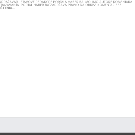
E ODRAŽAVAJU STAVOVE REDAKCIJE PORTALA HABER.BA. MOLIMO AUTORE KOMENTARA
IZRAŽAVANJA. PORTAL HABER.BA ZADRŽAVA PRAVO DA OBRIŠE KOMENTAR BEZ
ŠTENJA...