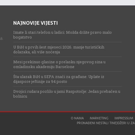
NAJNOVIJE VIJESTI
Imate li stari telefon u ladici: Možda držite pravo malo
bogatstvo
a.
U BiH u prvih šest mjeseci 2026. manje turističkih
dolazaka, ali više noćenja
Mesi prekinuo glasine o prelasku njegovog sina u
omladinsku akademiju Barselone
Šta ulazak BiH u SEPA znači za građane: Uplate iz
dijaspore jeftinije za 94 posto
Dvojici rudara pozlilo u jami Raspotočje: Jedan prebačen u
bolnicu
O NAMA
MARKETING
IMPRESSUM
PRONAĐENI NESTALI TINEJDŽERI U ZAG