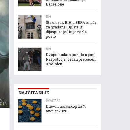
Barselone
BIH
Šta ulazak BiH u SEPA znači
za građane: Uplate iz
dijaspore jeftinije za 94
posto
BIH
Dvojici rudara pozlilo u jami
Raspotočje: Jedan prebačen
u bolnicu
NAJČITANIJE
PRED
SVAŠTARA
AZ.BA
Dnevni horoskop za 7.
avgust 2026.