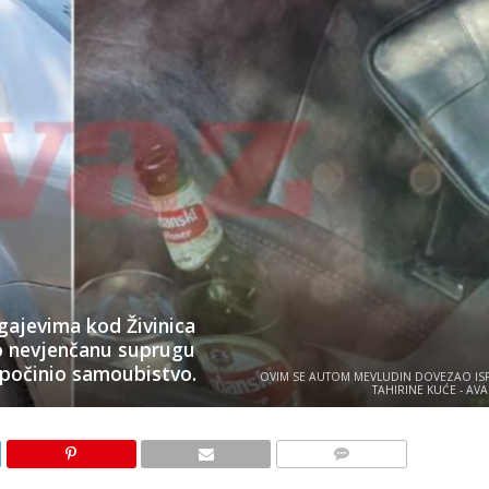
dgajevima kod Živinica
io nevjenčanu suprugu
 počinio samoubistvo.
OVIM SE AUTOM MEVLUDIN DOVEZAO IS
TAHIRINE KUĆE - AV
KOMENTARI