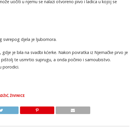
ože uočiti u njemu se nalazi otvoreno pivo i ladica u kojoj se
g svirepog djela je ljubomora.
 gdje je bila na svadbi kćerke. Nakon povratka iz Njemačke prvo je
 pištolj te usmrtio suprugu, a onda počinio i samoubistvo.
u porodici.
DŽIĆ
,
ŽIVINICE