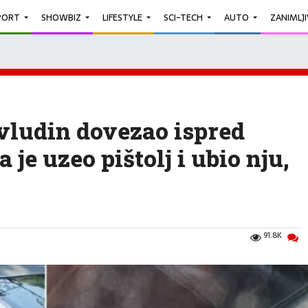
PORT
SHOWBIZ
LIFESTYLE
SCI-TECH
AUTO
ZANIMLJ
ludin dovezao ispred
je uzeo pištolj i ubio nju,
91.8K