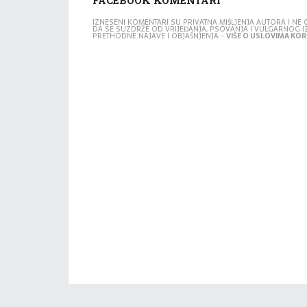
FACEBOOK KOMENTARI
IZNESENI KOMENTARI SU PRIVATNA MIŠLJENJA AUTORA I N
DA SE SUZDRŽE OD VRIJEĐANJA, PSOVANJA I VULGARNOG 
PRETHODNE NAJAVE I OBJAŠNJENJA -
VIŠE O USLOVIMA KORI