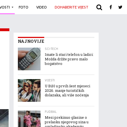
IVOSTI
FOTO
VIDEO
DOHABERITE VIJEST
ARHIVA
NAJNOVIJE
SCI-TECH
Imate li stari telefon u ladici:
Možda držite pravo malo
bogatstvo
VIJESTI
U BiH u prvih šest mjeseci
2026. manje turističkih
dolazaka, ali više noćenja
FUDBAL
Mesi prekinuo glasine o
prelasku njegovog sina u
omladinsku akademiju