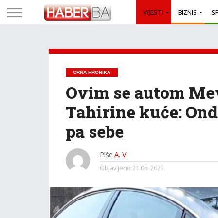
VIJESTI
BIZNIS
S
CRNA HRONIKA
Ovim se autom Mev
Tahirine kuće: Onda 
pa sebe
Piše
A. V.
Objavljeno
21.08. 2023.