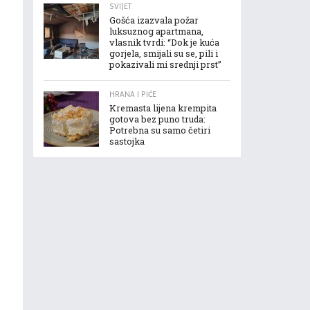
SVIJET
Gošća izazvala požar
luksuznog apartmana,
vlasnik tvrdi: “Dok je kuća
gorjela, smijali su se, pili i
pokazivali mi srednji prst”
HRANA I PIĆE
Kremasta lijena krempita
gotova bez puno truda:
Potrebna su samo četiri
sastojka