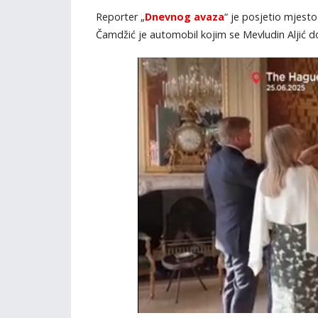
Reporter „
Dnevnog avaza
“ je posjetio mjesto
Čamdžić je automobil kojim se Mevludin Aljić d