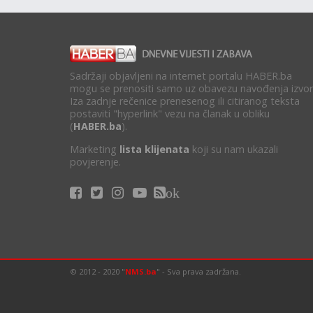
Sadržaji objavljeni na internet portalu HABER.ba
mogu se prenositi samo uz obavezu navođenja izvor
Iza zadnje rečenice prenesenog ili citiranog teksta
postaviti "hyperlink" vezu na članak u obliku
(
HABER.ba
).
Marketing
lista klijenata
koji su nam ukazali
povjerenje.
ok
© 2012 - 2020 "
NMS.ba
" - Sva prava zadržana.