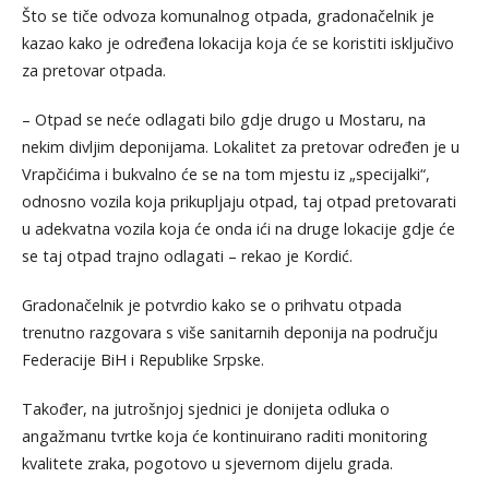
Što se tiče odvoza komunalnog otpada, gradonačelnik je
kazao kako je određena lokacija koja će se koristiti isključivo
za pretovar otpada.
– Otpad se neće odlagati bilo gdje drugo u Mostaru, na
nekim divljim deponijama. Lokalitet za pretovar određen je u
Vrapčićima i bukvalno će se na tom mjestu iz „specijalki“,
odnosno vozila koja prikupljaju otpad, taj otpad pretovarati
u adekvatna vozila koja će onda ići na druge lokacije gdje će
se taj otpad trajno odlagati – rekao je Kordić.
Gradonačelnik je potvrdio kako se o prihvatu otpada
trenutno razgovara s više sanitarnih deponija na području
Federacije BiH i Republike Srpske.
Također, na jutrošnjoj sjednici je donijeta odluka o
angažmanu tvrtke koja će kontinuirano raditi monitoring
kvalitete zraka, pogotovo u sjevernom dijelu grada.