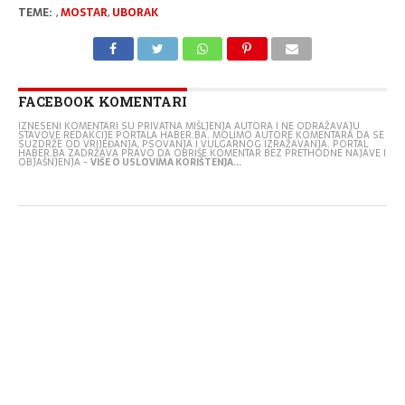
TEME:
,
MOSTAR
,
UBORAK
FACEBOOK KOMENTARI
IZNESENI KOMENTARI SU PRIVATNA MIŠLJENJA AUTORA I NE ODRAŽAVAJU
STAVOVE REDAKCIJE PORTALA HABER.BA. MOLIMO AUTORE KOMENTARA DA SE
SUZDRŽE OD VRIJEĐANJA, PSOVANJA I VULGARNOG IZRAŽAVANJA. PORTAL
HABER.BA ZADRŽAVA PRAVO DA OBRIŠE KOMENTAR BEZ PRETHODNE NAJAVE I
OBJAŠNJENJA -
VIŠE O USLOVIMA KORIŠTENJA...