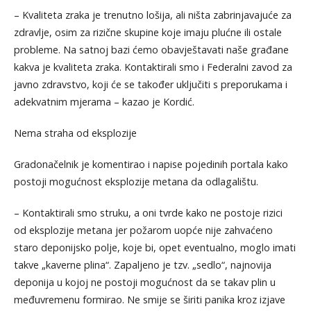
– Kvaliteta zraka je trenutno lošija, ali ništa zabrinjavajuće za
zdravlje, osim za rizične skupine koje imaju plućne ili ostale
probleme. Na satnoj bazi ćemo obavještavati naše građane
kakva je kvaliteta zraka. Kontaktirali smo i Federalni zavod za
javno zdravstvo, koji će se također uključiti s preporukama i
adekvatnim mjerama – kazao je Kordić.
Nema straha od eksplozije
Gradonačelnik je komentirao i napise pojedinih portala kako
postoji mogućnost eksplozije metana da odlagalištu.
– Kontaktirali smo struku, a oni tvrde kako ne postoje rizici
od eksplozije metana jer požarom uopće nije zahvaćeno
staro deponijsko polje, koje bi, opet eventualno, moglo imati
takve „kaverne plina“. Zapaljeno je tzv. „sedlo“, najnovija
deponija u kojoj ne postoji mogućnost da se takav plin u
međuvremenu formirao. Ne smije se širiti panika kroz izjave