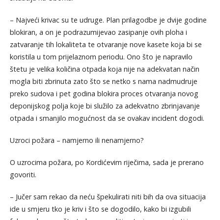
– Najveći krivac su te udruge. Plan prilagodbe je dvije godine
blokiran, a on je podrazumijevao zasipanje ovih ploha i
zatvaranje tih lokaliteta te otvaranje nove kasete koja bi se
koristila u tom prijelaznom periodu. Ono što je napravilo
štetu je velika količina otpada koja nije na adekvatan način
mogla biti zbrinuta zato što se netko s nama nadmudruje
preko sudova i pet godina blokira proces otvaranja novog
deponijskog polja koje bi služilo za adekvatno zbrinjavanje
otpada i smanjilo mogućnost da se ovakav incident dogodi.
Uzroci požara – namjerno ili nenamjerno?
O uzrocima požara, po Kordićevim riječima, sada je prerano
govoriti.
– Jučer sam rekao da neću špekulirati niti bih da ova situacija
ide u smjeru tko je kriv i što se dogodilo, kako bi izgubili