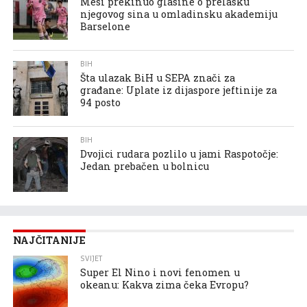
Mesi prekinuo glasine o prelasku
njegovog sina u omladinsku akademiju
Barselone
BIH
Šta ulazak BiH u SEPA znači za
građane: Uplate iz dijaspore jeftinije za
94 posto
BIH
Dvojici rudara pozlilo u jami Raspotočje:
Jedan prebačen u bolnicu
NAJČITANIJE
SVIJET
Super El Nino i novi fenomen u
okeanu: Kakva zima čeka Evropu?