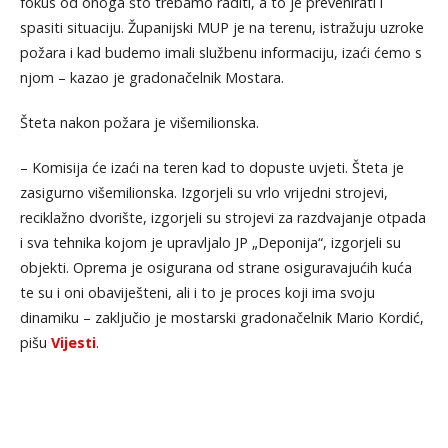
fokus od onoga što trebamo raditi, a to je prevenirati i
spasiti situaciju. Županijski MUP je na terenu, istražuju uzroke
požara i kad budemo imali službenu informaciju, izaći ćemo s
njom – kazao je gradonačelnik Mostara.
Šteta nakon požara je višemilionska.
– Komisija će izaći na teren kad to dopuste uvjeti. Šteta je
zasigurno višemilionska. Izgorjeli su vrlo vrijedni strojevi,
reciklažno dvorište, izgorjeli su strojevi za razdvajanje otpada
i sva tehnika kojom je upravljalo JP „Deponija“, izgorjeli su
objekti. Oprema je osigurana od strane osiguravajućih kuća
te su i oni obaviješteni, ali i to je proces koji ima svoju
dinamiku – zaključio je mostarski gradonačelnik Mario Kordić,
pišu
Vijesti
.