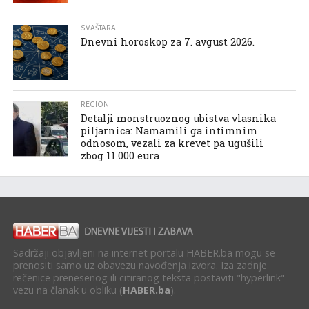
SVAŠTARA
Dnevni horoskop za 7. avgust 2026.
REGION
Detalji monstruoznog ubistva vlasnika
piljarnica: Namamili ga intimnim
odnosom, vezali za krevet pa ugušili
zbog 11.000 eura
Sadržaji objavljeni na internet portalu HABER.ba mogu se
prenositi samo uz obavezu navođenja izvora. Iza zadnje
rečenice prenesenog ili citiranog teksta postaviti "hyperlink"
vezu na članak u obliku (
HABER.ba
).