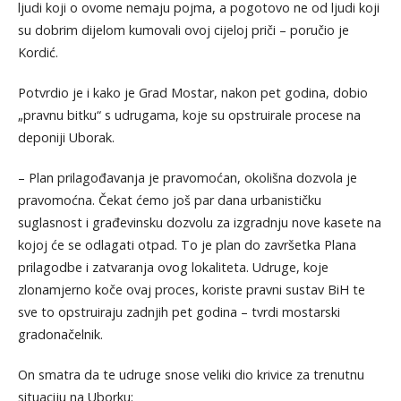
ljudi koji o ovome nemaju pojma, a pogotovo ne od ljudi koji
su dobrim dijelom kumovali ovoj cijeloj priči – poručio je
Kordić.
Potvrdio je i kako je Grad Mostar, nakon pet godina, dobio
„pravnu bitku“ s udrugama, koje su opstruirale procese na
deponiji Uborak.
– Plan prilagođavanja je pravomoćan, okolišna dozvola je
pravomoćna. Čekat ćemo još par dana urbanističku
suglasnost i građevinsku dozvolu za izgradnju nove kasete na
kojoj će se odlagati otpad. To je plan do završetka Plana
prilagodbe i zatvaranja ovog lokaliteta. Udruge, koje
zlonamjerno koče ovaj proces, koriste pravni sustav BiH te
sve to opstruiraju zadnjih pet godina – tvrdi mostarski
gradonačelnik.
On smatra da te udruge snose veliki dio krivice za trenutnu
situaciju na Uborku: