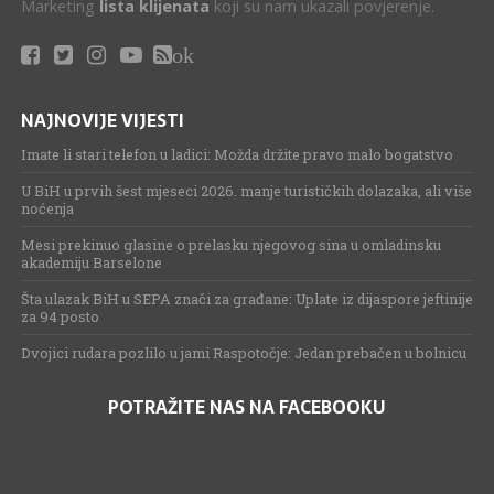
Marketing
lista klijenata
koji su nam ukazali povjerenje.
ok
NAJNOVIJE VIJESTI
Imate li stari telefon u ladici: Možda držite pravo malo bogatstvo
U BiH u prvih šest mjeseci 2026. manje turističkih dolazaka, ali više
noćenja
Mesi prekinuo glasine o prelasku njegovog sina u omladinsku
akademiju Barselone
Šta ulazak BiH u SEPA znači za građane: Uplate iz dijaspore jeftinije
za 94 posto
Dvojici rudara pozlilo u jami Raspotočje: Jedan prebačen u bolnicu
POTRAŽITE NAS NA FACEBOOKU