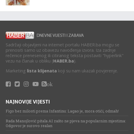
Sadržaji objavljeni na internet portalu HABER.ba mogu se
prenositi samo uz obavezu navođenja izvora. Iza zadnje
rečenice prenesenog ili citiranog teksta postaviti "hyperlink"
vezu na članak u obliku (
HABER.ba
).
Marketing
lista klijenata
koji su nam ukazali povjerenje.
ok
NAJNOVIJE VIJESTI
Figo bez milosti prema Infantinu: Lagao je, mora otići, odmah!
Rada Manojlović pitala AI zašto ne pjeva na popularnim mjestima:
Odgovor je surovo realan