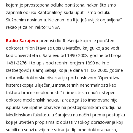
kojom je prvostepena odluka poništena, nakon što smo
zaprimili odluku Kantonalnog suda uputili smo odluku
Službenim novinama. Ne znam da li je još uvijek objavljena”,
rekao je za N1 rektor UNSA.
Radio Sarajevo
prenosi dio Rješenja kojim je poništen
doktorat: “Poništava se upis u Matičnu knjigu koja se vodi
kod Univerziteta u Sarajevu od 1990-2008. godine od broja
1481-2276, i to upis pod rednim brojem 1890 na ime
Izetbegović (Islam) Sebija, koja je dana 11. 06. 2000. godine
odbranila doktorsku disertaciju pod naslovom “Operativna
histeroskopija u liječenju intrauterinih nenormalnosti kao
faktora bračne neplodnosti ” i time stekla naučni stepen
doktora medicinskih nauka, iz razloga što imenovana nije
ispunila sve ispitne obaveze na postdiplomskom studiju na
Medicinskom fakultetu u Sarajevu na način i prema postupku
koji je utvrđen propisima iz oblasti visokog obrazovanja koji
su bili na snazi u vrijeme sticanja diplome doktora nauka,