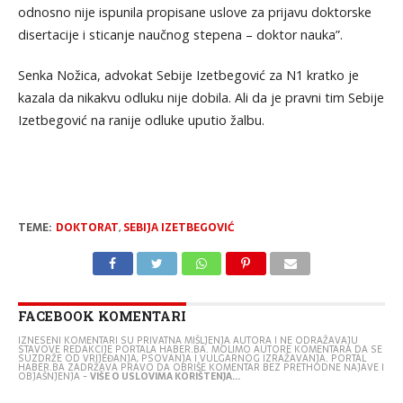
odnosno nije ispunila propisane uslove za prijavu doktorske
disertacije i sticanje naučnog stepena – doktor nauka”.
Senka Nožica, advokat Sebije Izetbegović za N1 kratko je
kazala da nikakvu odluku nije dobila. Ali da je pravni tim Sebije
Izetbegović na ranije odluke uputio žalbu.
TEME:
DOKTORAT
,
SEBIJA IZETBEGOVIĆ
FACEBOOK KOMENTARI
IZNESENI KOMENTARI SU PRIVATNA MIŠLJENJA AUTORA I NE ODRAŽAVAJU
STAVOVE REDAKCIJE PORTALA HABER.BA. MOLIMO AUTORE KOMENTARA DA SE
SUZDRŽE OD VRIJEĐANJA, PSOVANJA I VULGARNOG IZRAŽAVANJA. PORTAL
HABER.BA ZADRŽAVA PRAVO DA OBRIŠE KOMENTAR BEZ PRETHODNE NAJAVE I
OBJAŠNJENJA -
VIŠE O USLOVIMA KORIŠTENJA...