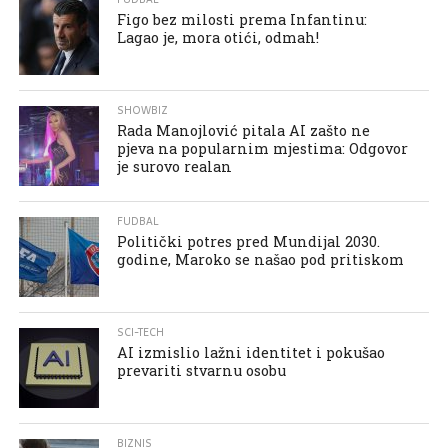
Figo bez milosti prema Infantinu:
Lagao je, mora otići, odmah!
SHOWBIZ
Rada Manojlović pitala AI zašto ne
pjeva na popularnim mjestima: Odgovor
je surovo realan
FUDBAL
Politički potres pred Mundijal 2030.
godine, Maroko se našao pod pritiskom
SCI-TECH
AI izmislio lažni identitet i pokušao
prevariti stvarnu osobu
BIZNIS