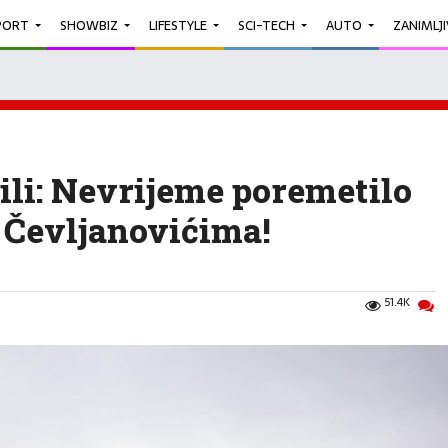
PORT
SHOWBIZ
LIFESTYLE
SCI-TECH
AUTO
ZANIMLJ
ili: Nevrijeme poremetilo
 Čevljanovićima!
51.4K