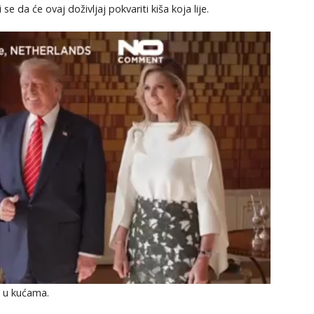
i se da će ovaj doživljaj pokvariti kiša koja lije.
i u kućama.