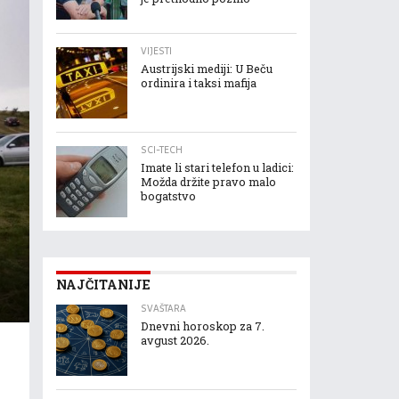
VIJESTI
Austrijski mediji: U Beču
ordinira i taksi mafija
SCI-TECH
Imate li stari telefon u ladici:
Možda držite pravo malo
bogatstvo
NAJČITANIJE
SVAŠTARA
Dnevni horoskop za 7.
avgust 2026.