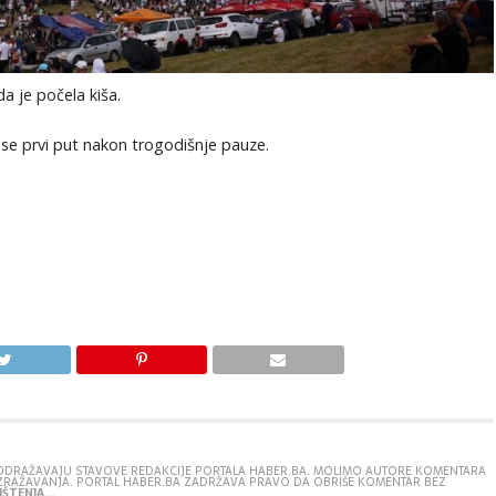
da je počela kiša.
se prvi put nakon trogodišnje pauze.
E ODRAŽAVAJU STAVOVE REDAKCIJE PORTALA HABER.BA. MOLIMO AUTORE KOMENTARA
IZRAŽAVANJA. PORTAL HABER.BA ZADRŽAVA PRAVO DA OBRIŠE KOMENTAR BEZ
ŠTENJA...