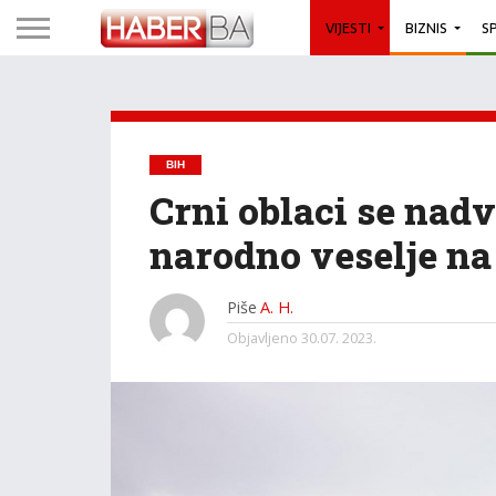
VIJESTI
BIZNIS
S
BIH
Crni oblaci se nadv
narodno veselje na
Piše
A. H.
Objavljeno
30.07. 2023.