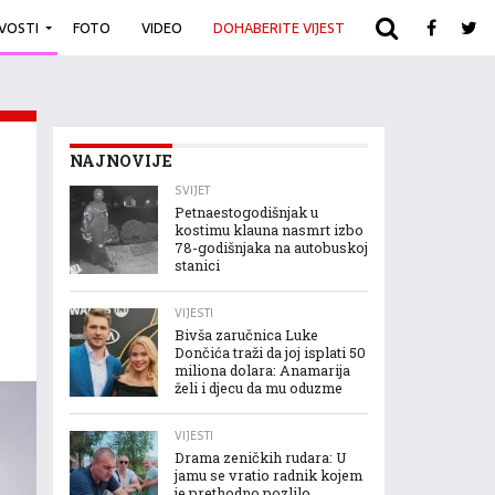
IVOSTI
FOTO
VIDEO
DOHABERITE VIJEST
ARHIVA
NAJNOVIJE
SVIJET
Petnaestogodišnjak u
kostimu klauna nasmrt izbo
78-godišnjaka na autobuskoj
stanici
VIJESTI
Bivša zaručnica Luke
Dončića traži da joj isplati 50
miliona dolara: Anamarija
želi i djecu da mu oduzme
VIJESTI
Drama zeničkih rudara: U
jamu se vratio radnik kojem
je prethodno pozlilo