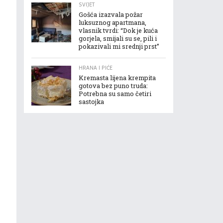
SVIJET
Gošća izazvala požar
luksuznog apartmana,
vlasnik tvrdi: “Dok je kuća
gorjela, smijali su se, pili i
pokazivali mi srednji prst”
HRANA I PIĆE
Kremasta lijena krempita
gotova bez puno truda:
Potrebna su samo četiri
sastojka