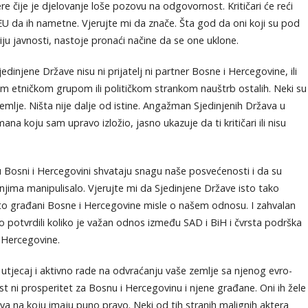
re čije je djelovanje loše pozovu na odgovornost. Kritičari će reći
 EU da ih nametne. Vjerujte mi da znače. Šta god da oni koji su pod
u javnosti, nastoje pronaći načine da se one uklone.
dinjene Države nisu ni prijatelj ni partner Bosne i Hercegovine, ili
m etničkom grupom ili političkom strankom nauštrb ostalih. Neki su
emlje. Ništa nije dalje od istine. Angažman Sjedinjenih Država u
ana koju sam upravo izložio, jasno ukazuje da ti kritičari ili nisu
u Bosni i Hercegovini shvataju snagu naše posvećenosti i da su
e njima manipulisalo. Vjerujte mi da Sjedinjene Države isto tako
o što građani Bosne i Hercegovine misle o našem odnosu. I zahvalan
 potvrdili koliko je važan odnos između SAD i BiH i čvrsta podrška
i Hercegovine.
ni utjecaj i aktivno rade na odvraćanju vaše zemlje sa njenog evro-
st ni prosperitet za Bosnu i Hercegovinu i njene građane. Oni ih žele
žava na koju imaju puno pravo. Neki od tih stranih malignih aktera