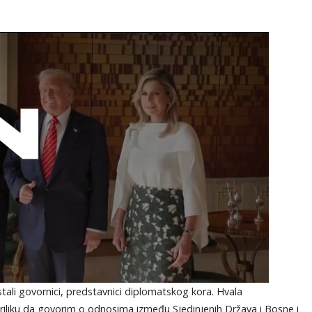
tali govornici, predstavnici diplomatskog kora. Hvala
riliku da govorim o odnosima između Sjedinjenih Država i Bosne i