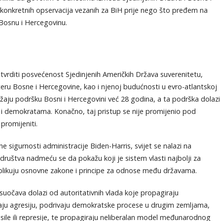
konkretnih opservacija vezanih za BiH prije nego što pređem na
 Bosnu i Hercegovinu.
tvrditi posvećenost Sjedinjenih Američkih Država suverenitetu,
kteru Bosne i Hercegovine, kao i njenoj budućnosti u evro-atlantskoj
žaju podršku Bosni i Hercegovini već 28 godina, a ta podrška dolazi
 i demokratama. Konačno, taj pristup se nije promijenio pod
promijeniti.
e sigurnosti administracije Biden-Harris, svijet se nalazi na
društva nadmeću se da pokažu koji je sistem vlasti najbolji za
da oblikuju osnovne zakone i principe za odnose među državama.
t suočava dolazi od autoritativnih vlada koje propagiraju
premaju agresiju, podrivaju demokratske procese u drugim zemljama,
risile ili represije, te propagiraju neliberalan model međunarodnog