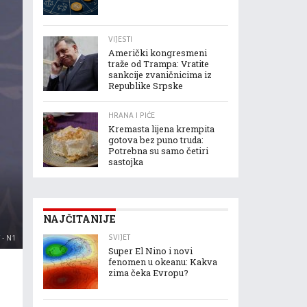
VIJESTI
Američki kongresmeni
traže od Trampa: Vratite
sankcije zvaničnicima iz
Republike Srpske
HRANA I PIĆE
Kremasta lijena krempita
gotova bez puno truda:
Potrebna su samo četiri
sastojka
NAJČITANIJE
SVIJET
- N1
Super El Nino i novi
fenomen u okeanu: Kakva
zima čeka Evropu?