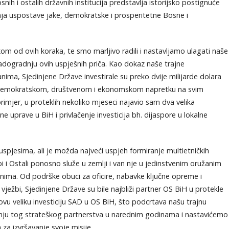
snih i ostalih državnih institucija predstavlja istorijsko postignuće
anja uspostave jake, demokratske i prosperitetne Bosne i
m od ovih koraka, te smo marljivo radili i nastavljamo ulagati naše
nadogradnju ovih uspješnih priča. Kao dokaz naše trajne
nima, Sjedinjene Države investirale su preko dvije milijarde dolara
e demokratskom, društvenom i ekonomskom napretku na svim
rimjer, u proteklih nekoliko mjeseci najavio sam dva velika
ne uprave u BiH i privlačenje investicija bh. dijaspore u lokalne
spjesima, ali je možda najveći uspjeh formiranje multietničkih
i i Ostali ponosno služe u zemlji i van nje u jedinstvenim oružanim
nima. Od podrške obuci za oficire, nabavke ključne opreme i
ježbi, Sjedinjene Države su bile najbliži partner OS BiH u protekle
ovu veliku investiciju SAD u OS BiH, što podcrtava našu trajnu
ju tog strateškog partnerstva u narednim godinama i nastavićemo
za izvršavanje svoje misije.