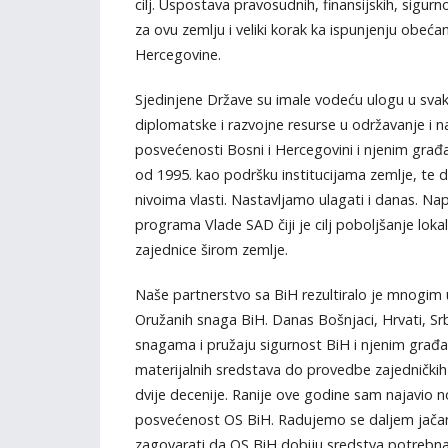
cilj. Uspostava pravosudnih, finansijskih, sigurno
za ovu zemlju i veliki korak ka ispunjenju obeć
Hercegovine.
Sjedinjene Države su imale vodeću ulogu u svako
diplomatske i razvojne resurse u održavanje i 
posvećenosti Bosni i Hercegovini i njenim građa
od 1995. kao podršku institucijama zemlje, t
nivoima vlasti. Nastavljamo ulagati i danas. Nap
programa Vlade SAD čiji je cilj poboljšanje lokal
zajednice širom zemlje.
Naše partnerstvo sa BiH rezultiralo je mnogim u
Oružanih snaga BiH. Danas Bošnjaci, Hrvati, Srb
snagama i pružaju sigurnost BiH i njenim građa
materijalnih sredstava do provedbe zajedničkih v
dvije decenije. Ranije ove godine sam najavio n
posvećenost OS BiH. Radujemo se daljem jačan
zagovarati da OS BiH dobiju sredstva potrebna 