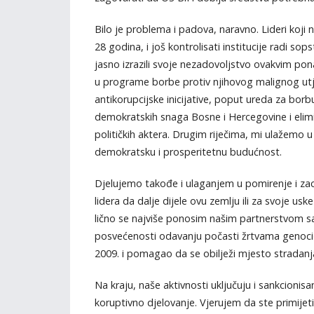
Bilo je problema i padova, naravno. Lideri koji na
28 godina, i još kontrolisati institucije radi s
jasno izrazili svoje nezadovoljstvo ovakvim pon
u programe borbe protiv njihovog malignog utjec
antikorupcijske inicijative, poput ureda za borb
demokratskih snaga Bosne i Hercegovine i elimi
političkih aktera. Drugim riječima, mi ulažemo u
demokratsku i prosperitetnu budućnost.
Djelujemo takođe i ulaganjem u pomirenje i zacje
lidera da dalje dijele ovu zemlju ili za svoje us
lično se najviše ponosim našim partnerstvom s
posvećenosti odavanju počasti žrtvama genocida
2009. i pomagao da se obilježi mjesto stradanj
Na kraju, naše aktivnosti uključuju i sankcionis
koruptivno djelovanje. Vjerujem da ste primijeti