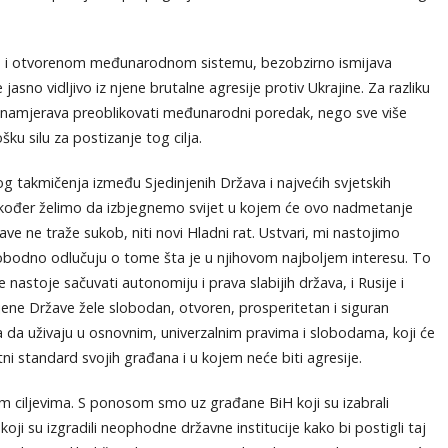
nom i otvorenom međunarodnom sistemu, bezobzirno ismijava
no vidljivo iz njene brutalne agresije protiv Ukrajine. Za razliku
 namjerava preoblikovati međunarodni poredak, nego sve više
ku silu za postizanje tog cilja.
g takmičenja između Sjedinjenih Država i najvećih svjetskih
akođer želimo da izbjegnemo svijet u kojem će ovo nadmetanje
žave ne traže sukob, niti novi Hladni rat. Ustvari, mi nastojimo
obodno odlučuju o tome šta je u njihovom najboljem interesu. To
e nastoje sačuvati autonomiju i prava slabijih država, i Rusije i
jene Države žele slobodan, otvoren, prosperitetan i siguran
da uživaju u osnovnim, univerzalnim pravima i slobodama, koji će
ni standard svojih građana i u kojem neće biti agresije.
im ciljevima. S ponosom smo uz građane BiH koji su izabrali
oji su izgradili neophodne državne institucije kako bi postigli taj