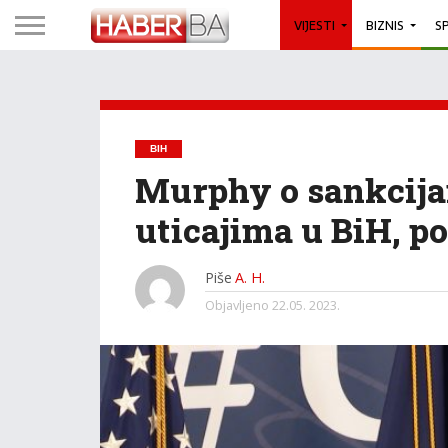
VIJESTI
BIZNIS
S
BIH
Murphy o sankcija
uticajima u BiH, p
Piše
A. H.
Objavljeno
22.05. 2023.