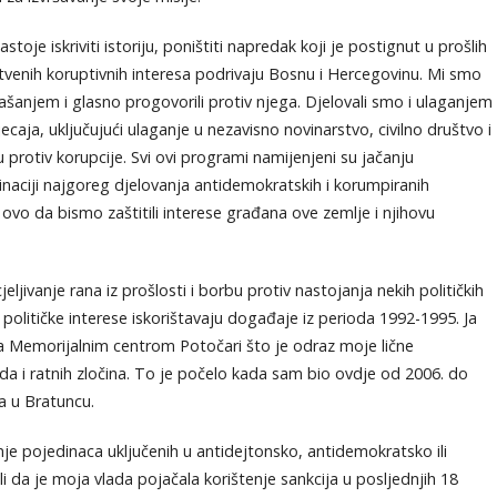
stoje iskriviti istoriju, poništiti napredak koji je postignut u prošlih
opstvenih koruptivnih interesa podrivaju Bosnu i Hercegovinu. Mi smo
ašanjem i glasno progovorili protiv njega. Djelovali smo i ulaganjem
aja, uključujući ulaganje u nezavisno novinarstvo, civilno društvo i
u protiv korupcije. Svi ovi programi namijenjeni su jačanju
naciji najgoreg djelovanja antidemokratskih i korumpiranih
 ovo da bismo zaštitili interese građana ove zemlje i njihovu
ljivanje rana iz prošlosti i borbu protiv nastojanja nekih političkih
ke političke interese iskorištavaju događaje iz perioda 1992-1995. Ja
a Memorijalnim centrom Potočari što je odraz moje lične
 i ratnih zločina. To je počelo kada sam bio ovdje od 2006. do
a u Bratuncu.
anje pojedinaca uključenih u antidejtonsko, antidemokratsko ili
li da je moja vlada pojačala korištenje sankcija u posljednjih 18