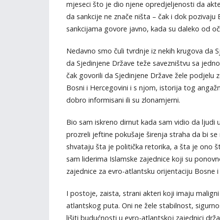
mjeseci što je dio njene opredjeljenosti da akte
da sankcije ne znače ništa – čak i dok pozivaju
sankcijama govore javno, kada su daleko od očij
Nedavno smo čuli tvrdnje iz nekih krugova da Sje
da Sjedinjene Države teže savezništvu sa jedno
čak govorili da Sjedinjene Države žele podjelu z
Bosni i Hercegovini i s njom, istorija tog angažm
dobro informisani ili su zlonamjerni.
Bio sam iskreno dirnut kada sam vidio da ljudi 
prozreli jeftine pokušaje širenja straha da bi s
shvataju šta je politička retorika, a šta je on
sam liderima Islamske zajednice koji su ponovno
zajednice za evro-atlantsku orijentaciju Bosne 
I postoje, zaista, strani akteri koji imaju malig
atlantskog puta. Oni ne žele stabilnost, sigurno
lišiti budućnosti u evro-atlantskoj zajednici dr