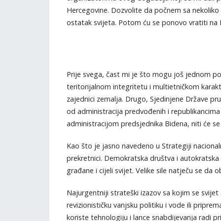
Hercegovine. Dozvolite da počnem sa nekoliko 
ostatak svijeta. Potom ću se ponovo vratiti na
Prije svega, čast mi je što mogu još jednom po
teritorijalnom integritetu i multietničkom kara
zajednici zemalja. Drugo, Sjedinjene Države pru
od administracija predvođenih i republikancima
administracijom predsjednika Bidena, niti će se 
Kao što je jasno navedeno u Strategiji nacionaln
prekretnici. Demokratska društva i autokratska 
građane i cijeli svijet. Velike sile natječu se 
Najurgentniji strateški izazov sa kojim se svije
revizionističku vanjsku politiku i vode ili pri
koriste tehnologiju i lance snabdijevanja radi p