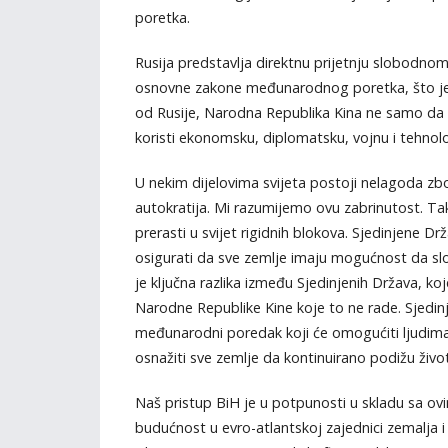
poretka.
Rusija predstavlja direktnu prijetnju slobod
osnovne zakone međunarodnog poretka, što je jas
od Rusije, Narodna Republika Kina ne samo da
koristi ekonomsku, diplomatsku, vojnu i tehnološ
U nekim dijelovima svijeta postoji nelagoda zbo
autokratija. Mi razumijemo ovu zabrinutost. T
prerasti u svijet rigidnih blokova. Sjedinjene Dr
osigurati da sve zemlje imaju mogućnost da sl
je ključna razlika između Sjedinjenih Država, koj
Narodne Republike Kine koje to ne rade. Sjedin
međunarodni poredak koji će omogućiti ljudima 
osnažiti sve zemlje da kontinuirano podižu život
Naš pristup BiH je u potpunosti u skladu sa ov
budućnost u evro-atlantskoj zajednici zemalja i k