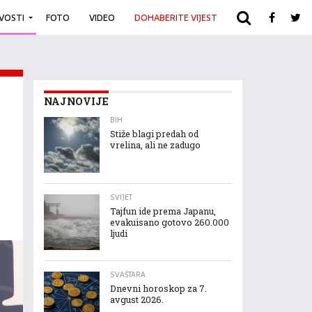
IVOSTI
FOTO
VIDEO
DOHABERITE VIJEST
ARHIVA
NAJNOVIJE
BIH
Stiže blagi predah od
vrelina, ali ne zadugo
SVIJET
Tajfun ide prema Japanu,
evakuisano gotovo 260.000
ljudi
SVAŠTARA
Dnevni horoskop za 7.
avgust 2026.